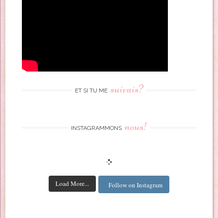
suivais?
ET SI TU ME
nous!
INSTAGRAMMONS
Load More...
Follow on Instagram