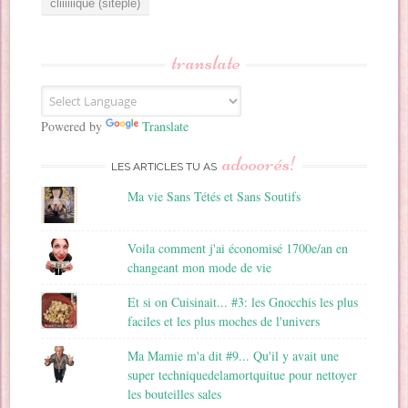
e
s
s
translate
e
E
m
a
Powered by
Translate
i
adooorés!
l
LES ARTICLES TU AS
Ma vie Sans Tétés et Sans Soutifs
Voila comment j'ai économisé 1700e/an en
changeant mon mode de vie
Et si on Cuisinait... #3: les Gnocchis les plus
faciles et les plus moches de l'univers
Ma Mamie m'a dit #9... Qu'il y avait une
super techniquedelamortquitue pour nettoyer
les bouteilles sales