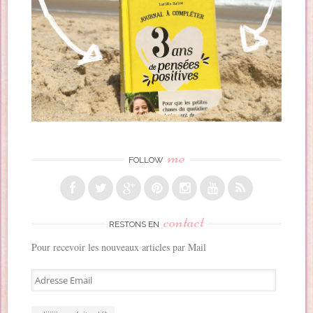
me
FOLLOW
contact
RESTONS EN
Pour recevoir les nouveaux articles par Mail
A
d
r