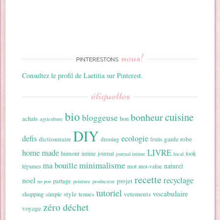
nous!
PINTERESTONS
Consultez le profil de Laetitia sur Pinterest.
étiquettes
bio
cuisine
bonheur
bloggeuse
achats
bon
agriculture
DIY
ecologie
defis
dictionnaire
garde robe
dressing
fruits
home made
LIVRE
humour
look
intime
journal
journal intime
local
minimalisme
ma bouille
naturel
mot
légumes
mot-valise
recette
recyclage
noel
projet
partage
no poo
peinture
producteur
tutoriel
vocabulaire
style
vetements
shopping
simple
tenues
zéro déchet
voyage