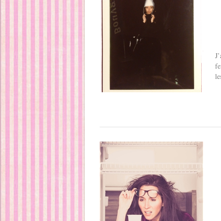
J’
fe
le