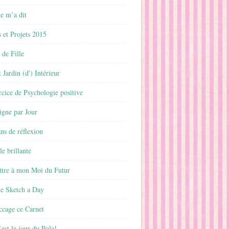
 m’a dit
 et Projets 2015
 de Fille
 Jardin (d') Intérieur
rcice de Psychologie positive
ligne par Jour
ans de réflexion
le brillante
ttre à mon Moi du Futur
ne Sketch a Day
ccage ce Carnet
est le jour du Pola!