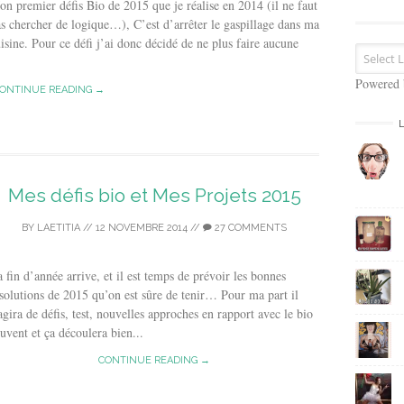
n premier défis Bio de 2015 que je réalise en 2014 (il ne faut
s
s chercher de logique…), C’est d’arrêter le gaspillage dans ma
e
isine. Pour ce défi j’ai donc décidé de ne plus faire aucune
E
m
a
Powered
ONTINUE READING →
i
l
Mes défis bio et Mes Projets 2015
BY
LAETITIA
//
12 NOVEMBRE 2014
//
27 COMMENTS
 fin d’année arrive, et il est temps de prévoir les bonnes
solutions de 2015 qu’on est sûre de tenir… Pour ma part il
agira de défis, test, nouvelles approches en rapport avec le bio
uvent et ça découlera bien...
CONTINUE READING →