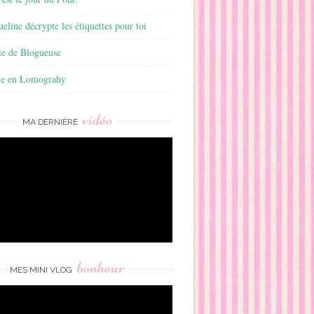
ueline décrypte les étiquettes pour toi
ie de Blogueuse
ie en Lomograhy
vidéo
MA DERNIÈRE
bonheur
MES MINI VLOG