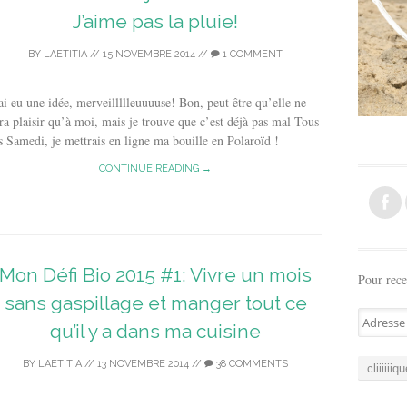
J’aime pas la pluie!
BY
LAETITIA
//
15 NOVEMBRE 2014
//
1 COMMENT
ai eu une idée, merveillllleuuuuse! Bon, peut être qu’elle ne
ra plaisir qu’à moi, mais je trouve que c’est déjà pas mal Tous
s Samedi, je mettrais en ligne ma bouille en Polaroïd !
CONTINUE READING →
Mon Défi Bio 2015 #1: Vivre un mois
Pour rece
sans gaspillage et manger tout ce
A
qu’il y a dans ma cuisine
d
r
BY
LAETITIA
//
13 NOVEMBRE 2014
//
38 COMMENTS
e
s