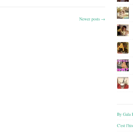
Newer posts
→
By Gala P
C'est l'h