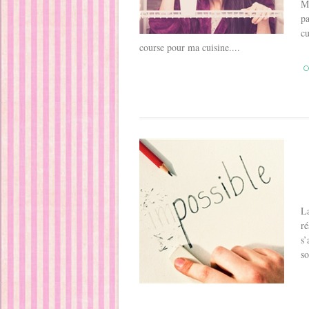
Mo
pa
cu
course pour ma cuisine....
C
La
ré
s’
so