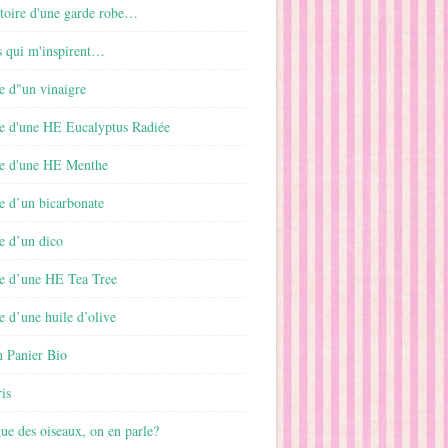
istoire d'une garde robe…
s qui m'inspirent…
e d"un vinaigre
e d'une HE Eucalyptus Radiée
e d'une HE Menthe
e d’un bicarbonate
e d’un dico
e d’une HE Tea Tree
 d’une huile d’olive
 Panier Bio
is
gue des oiseaux, on en parle?