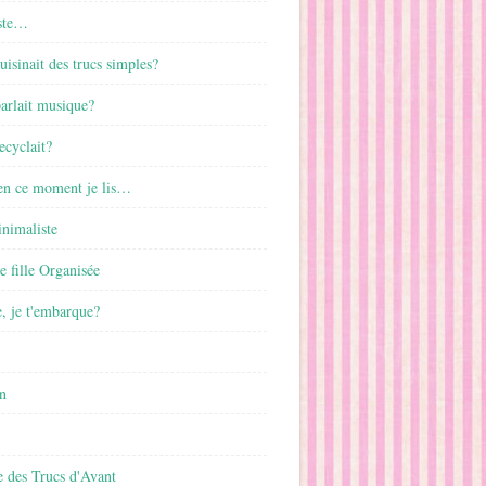
ste…
cuisinait des trucs simples?
parlait musique?
ecyclait?
 en ce moment je lis…
inimaliste
ne fille Organisée
, je t'embarque?
n
 des Trucs d'Avant