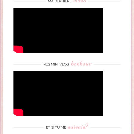
vidéo
MA DERNIÈRE
bonheur
MES MINI VLOG
suivais?
ET SI TU ME