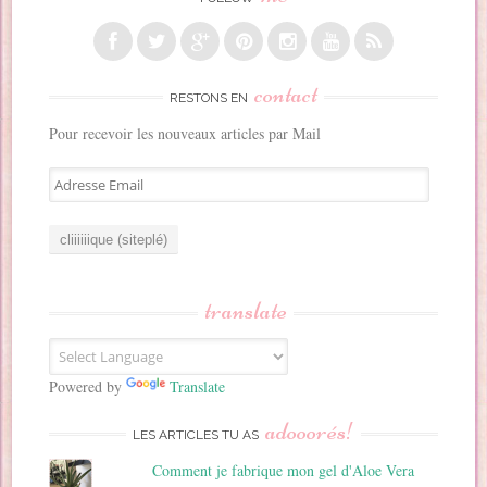
contact
RESTONS EN
Pour recevoir les nouveaux articles par Mail
A
d
r
e
s
s
translate
e
E
m
a
Powered by
Translate
i
adooorés!
l
LES ARTICLES TU AS
Comment je fabrique mon gel d'Aloe Vera