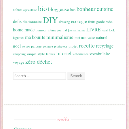
bio
cuisine
bonheur
bloggeuse
achats
bon
agriculture
DIY
ecologie
defis
dictionnaire
garde robe
dressing
fruits
home made
LIVRE
humour
look
intime
journal
journal intime
local
minimalisme
ma bouille
naturel
mot
légumes
mot-valise
recette
recyclage
noel
projet
partage
no poo
peinture
producteur
tutoriel
vocabulaire
style
vetements
shopping
simple
tenues
zéro déchet
voyage
Search for:
méta
Connexion