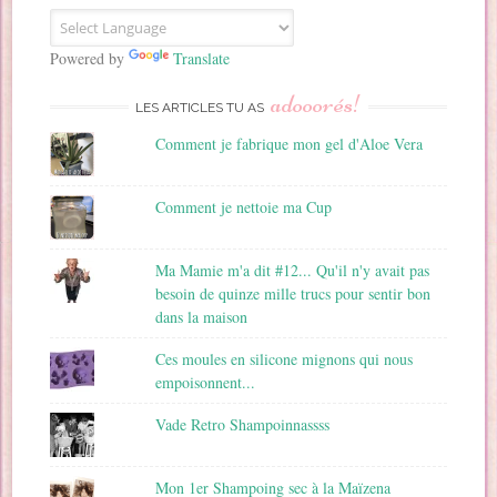
E
m
a
Powered by
Translate
i
adooorés!
l
LES ARTICLES TU AS
Comment je fabrique mon gel d'Aloe Vera
Comment je nettoie ma Cup
Ma Mamie m'a dit #12... Qu'il n'y avait pas
besoin de quinze mille trucs pour sentir bon
dans la maison
Ces moules en silicone mignons qui nous
empoisonnent...
Vade Retro Shampoinnassss
Mon 1er Shampoing sec à la Maïzena