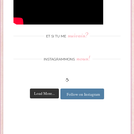
suivais?
ET SI TU ME
nous!
INSTAGRAMMONS
Load More...
Follow on Instagram