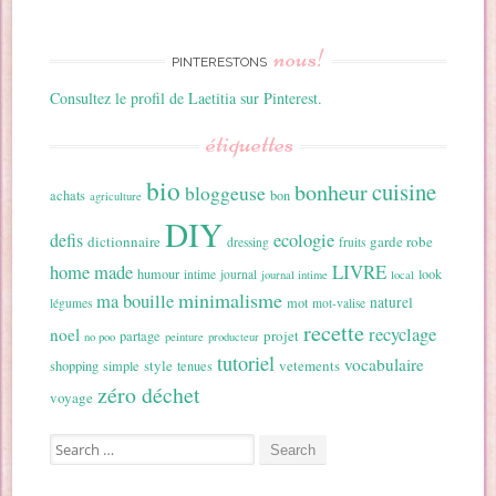
nous!
PINTERESTONS
Consultez le profil de Laetitia sur Pinterest.
étiquettes
bio
cuisine
bonheur
bloggeuse
achats
bon
agriculture
DIY
ecologie
defis
dictionnaire
garde robe
dressing
fruits
home made
LIVRE
humour
look
intime
journal
journal intime
local
minimalisme
ma bouille
naturel
mot
légumes
mot-valise
recette
recyclage
noel
projet
partage
no poo
peinture
producteur
tutoriel
vocabulaire
style
vetements
shopping
simple
tenues
zéro déchet
voyage
Search for: