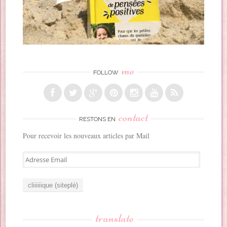
me
FOLLOW
contact
RESTONS EN
Pour recevoir les nouveaux articles par Mail
A
d
r
e
s
s
translate
e