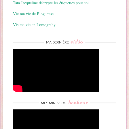
Tata Jacqueline décrypte les étiquettes pour toi
Vie ma vie de Blogueuse
Vis ma vie en Lomograhy
vidéo
MA DERNIÈRE
bonheur
MES MINI VLOG