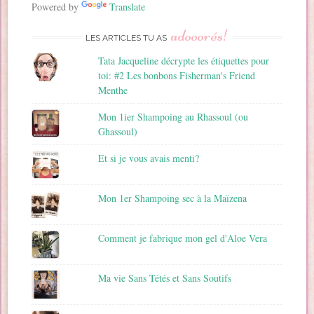
a
Powered by
Translate
i
adooorés!
l
LES ARTICLES TU AS
Tata Jacqueline décrypte les étiquettes pour
toi: #2 Les bonbons Fisherman's Friend
Menthe
Mon 1ier Shampoing au Rhassoul (ou
Ghassoul)
Et si je vous avais menti?
Mon 1er Shampoing sec à la Maïzena
Comment je fabrique mon gel d'Aloe Vera
Ma vie Sans Tétés et Sans Soutifs