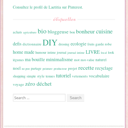
Consultez le profil de Laetitia sur Pinterest.
étiquettes
bio
cuisine
bonheur
bloggeuse
achats
bon
agriculture
DIY
ecologie
defis
dictionnaire
garde robe
dressing
fruits
home made
LIVRE
humour
look
intime
journal
journal intime
local
minimalisme
ma bouille
naturel
mot
légumes
mot-valise
recette
recyclage
noel
projet
partage
no poo
peinture
producteur
tutoriel
vocabulaire
style
vetements
shopping
simple
tenues
zéro déchet
voyage
Search for: