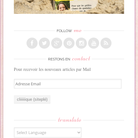
me
FOLLOW
contact
RESTONS EN
Pour recevoir les nouveaux articles par Mail
A
d
r
e
s
s
translate
e
E
m