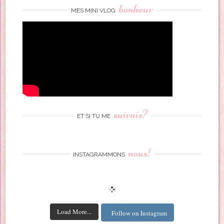
bonheur
MES MINI VLOG
suivais?
ET SI TU ME
nous!
INSTAGRAMMONS
Load More...
Follow on Instagram