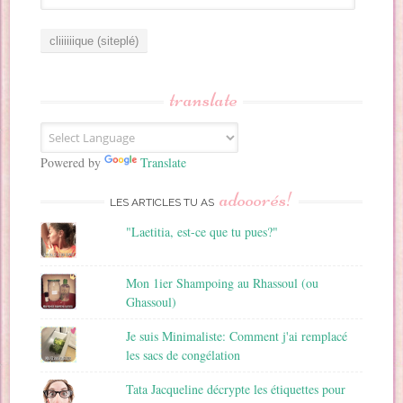
d
r
e
s
s
translate
e
E
m
a
Powered by
Translate
i
adooorés!
l
LES ARTICLES TU AS
"Laetitia, est-ce que tu pues?"
Mon 1ier Shampoing au Rhassoul (ou
Ghassoul)
Je suis Minimaliste: Comment j'ai remplacé
les sacs de congélation
Tata Jacqueline décrypte les étiquettes pour