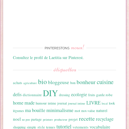
nous!
PINTERESTONS
Consultez le profil de Laetitia sur Pinterest.
étiquettes
bio
cuisine
bonheur
bloggeuse
achats
bon
agriculture
DIY
ecologie
defis
dictionnaire
garde robe
dressing
fruits
home made
LIVRE
humour
look
intime
journal
journal intime
local
minimalisme
ma bouille
naturel
mot
légumes
mot-valise
recette
recyclage
noel
projet
partage
no poo
peinture
producteur
tutoriel
vocabulaire
style
vetements
shopping
simple
tenues