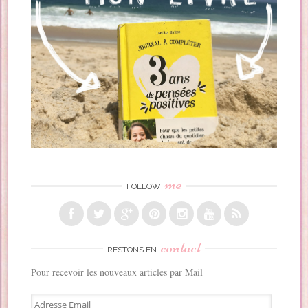
me
FOLLOW
contact
RESTONS EN
Pour recevoir les nouveaux articles par Mail
A