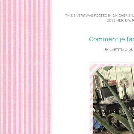
THIS ENTRY WAS POSTED IN
DIY CHÉRIS
,
L
DESSINER
,
DIY
,
P
Comment je fab
BY
LAETITIA
//
28