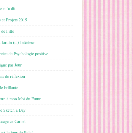
 m’a dit
 et Projets 2015
 de Fille
 Jardin (d') Intérieur
rcice de Psychologie positive
ligne par Jour
ans de réflexion
le brillante
ttre à mon Moi du Futur
ne Sketch a Day
ccage ce Carnet
est le jour du Pola!