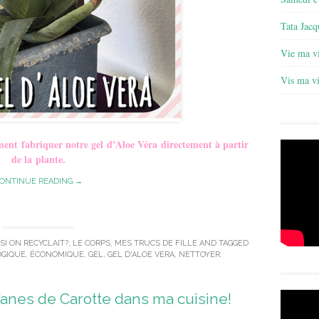
Tata Jacq
Vie ma v
Vis ma v
ent fabriquer notre gel
d’Aloe Véra directement à partir
de la plante.
ONTINUE READING →
 SI ON RECYCLAIT?
,
LE CORPS
,
MES TRUCS DE FILLE
AND TAGGED
GIQUE
,
ÉCONOMIQUE
,
GEL
,
GEL D'ALOE VERA
,
NETTOYER
.
Fanes de Carotte dans ma cuisine!