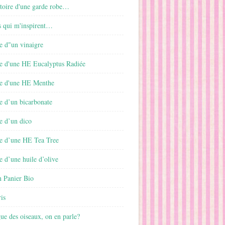
istoire d'une garde robe…
s qui m'inspirent…
e d"un vinaigre
e d'une HE Eucalyptus Radiée
e d'une HE Menthe
e d’un bicarbonate
e d’un dico
e d’une HE Tea Tree
 d’une huile d’olive
 Panier Bio
is
gue des oiseaux, on en parle?