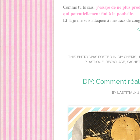
j’essaye de ne plus pro
Comme tu le sais,
qui potentiellement fini à la poubelle.
Et là je me suis attaquée à mes sacs de con
C
THIS ENTRY WAS POSTED IN
DIY CHÉRIS
,
PLASTIQUE
,
RECYCLAGE
,
SACHET
DIY: Comment réali
BY
LAETITIA
//
2