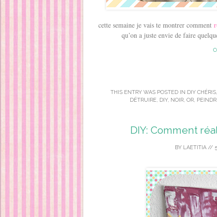
r
cette semaine je vais te montrer comment
qu’on a juste envie de faire quelq
C
THIS ENTRY WAS POSTED IN
DIY CHÉRIS
DÉTRUIRE
,
DIY
,
NOIR
,
OR
,
PEINDR
DIY: Comment réali
BY
LAETITIA
//