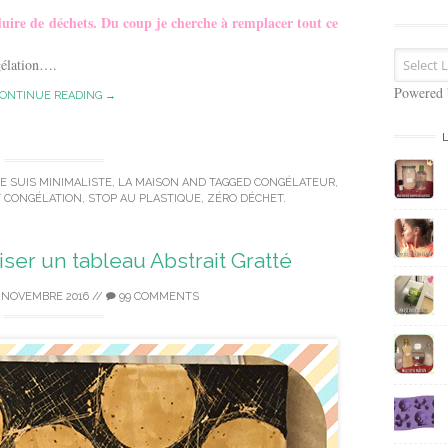
s
duire de déchets. Du coup je cherche à remplacer tout ce
e
E
gélation….
m
a
Powered
ONTINUE READING →
i
l
JE SUIS MINIMALISTE
,
LA MAISON
AND TAGGED
CONGÉLATEUR
,
 CONGÉLATION
,
STOP AU PLASTIQUE
,
ZÉRO DÉCHET
.
ser un tableau Abstrait Gratté
 NOVEMBRE 2016
//
99 COMMENTS