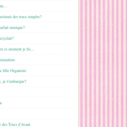
ste…
cuisinait des trucs simples?
parlait musique?
ecyclait?
 en ce moment je lis…
inimaliste
ne fille Organisée
, je t'embarque?
n
 des Trucs d'Avant