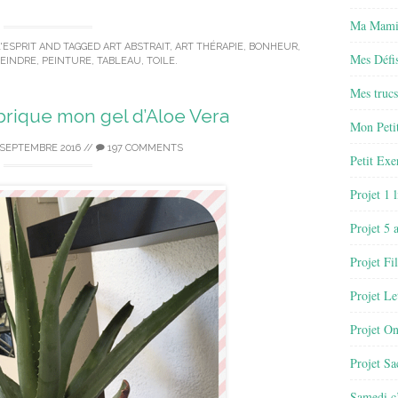
Ma Mamie
'ESPRIT
AND TAGGED
ART ABSTRAIT
,
ART THÉRAPIE
,
BONHEUR
,
Mes Défis
EINDRE
,
PEINTURE
,
TABLEAU
,
TOILE
.
Mes trucs
rique mon gel d’Aloe Vera
Mon Petit
 SEPTEMBRE 2016
//
197 COMMENTS
Petit Exe
Projet 1 
Projet 5 
Projet Fil
Projet Le
Projet O
Projet Sa
Samedi c’