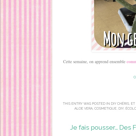
comm
Cette semaine, on apprend ensemble
C
THIS ENTRY WAS POSTED IN
DIY CHÉRIS
,
ET
ALOE VERA
,
COSMETIQUE
,
DIY
,
ÉCOLO
Je fais pousser… Des 