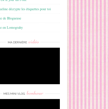
ueline décrypte les étiquettes pour toi
ie de Blogueuse
ie en Lomograhy
vidéo
MA DERNIÈRE
bonheur
MES MINI VLOG