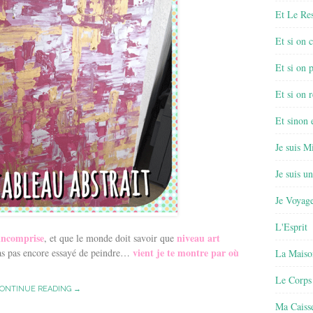
Et Le Re
Et si on 
Et si on 
Et si on r
Et sinon
Je suis M
Je suis u
Je Voyage
L'Esprit
 incomprise
niveau art
, et que le monde doit savoir que
vient je te montre par où
n’as pas encore essayé de peindre…
La Maiso
Le Corps
ONTINUE READING →
Ma Caisse