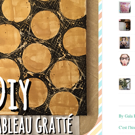
By Gala P
C'est l'h