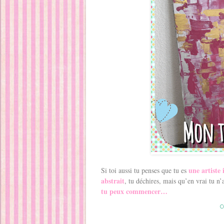
une artiste
Si toi aussi tu penses que tu es
abstrait
, tu déchires, mais qu’en vrai tu 
tu peux commencer…
C