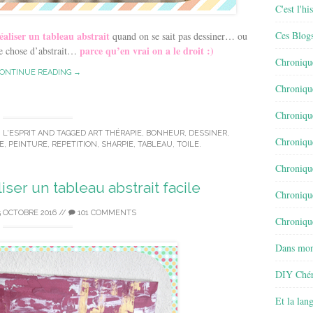
C'est l'h
éaliser un tableau abstrait
Ces Blog
quand on se sait pas dessiner… ou
parce qu’en vrai on a le droit :)
ue chose d’abstrait…
Chroniqu
ONTINUE READING →
Chroniqu
Chroniqu
,
L'ESPRIT
AND TAGGED
ART THÉRAPIE
,
BONHEUR
,
DESSINER
,
Chroniqu
E
,
PEINTURE
,
REPETITION
,
SHARPIE
,
TABLEAU
,
TOILE
.
Chroniqu
ser un tableau abstrait facile
Chroniqu
5 OCTOBRE 2016
//
101 COMMENTS
Chronique
Dans mon
DIY Chér
Et la lan