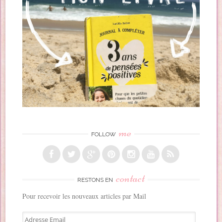
me
FOLLOW
contact
RESTONS EN
Pour recevoir les nouveaux articles par Mail
A