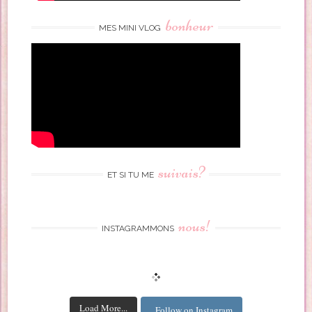
bonheur
MES MINI VLOG
suivais?
ET SI TU ME
nous!
INSTAGRAMMONS
Load More...
Follow on Instagram