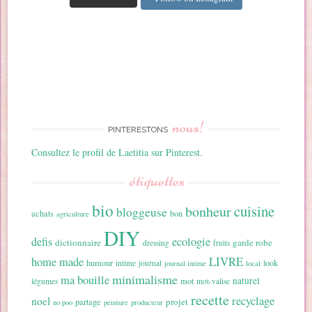
nous!
PINTERESTONS
Consultez le profil de Laetitia sur Pinterest.
étiquettes
bio
cuisine
bonheur
bloggeuse
achats
bon
agriculture
DIY
ecologie
defis
dictionnaire
garde robe
dressing
fruits
home made
LIVRE
humour
look
intime
journal
journal intime
local
minimalisme
ma bouille
naturel
mot
légumes
mot-valise
recette
recyclage
noel
projet
partage
no poo
peinture
producteur