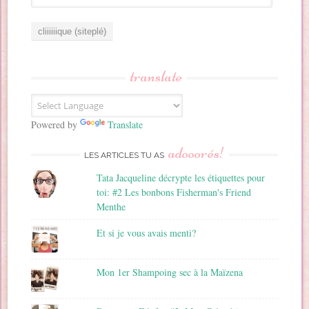
d
r
e
s
s
translate
e
E
m
a
Powered by
Translate
i
adooorés!
l
LES ARTICLES TU AS
Tata Jacqueline décrypte les étiquettes pour
toi: #2 Les bonbons Fisherman's Friend
Menthe
Et si je vous avais menti?
Mon 1er Shampoing sec à la Maïzena