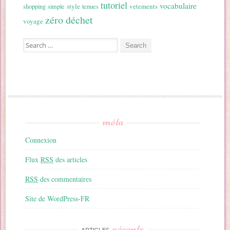
tutoriel
vocabulaire
style
vetements
shopping
simple
tenues
zéro déchet
voyage
Search for:
méta
Connexion
Flux
RSS
des articles
RSS
des commentaires
Site de WordPress-FR
récents
ARTICLES