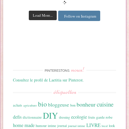
Load More...
Follow on Instagram
nous!
PINTERESTONS
Consultez le profil de Laetitia sur Pinterest.
étiquettes
bio
cuisine
bonheur
bloggeuse
achats
bon
agriculture
DIY
ecologie
defis
dictionnaire
garde robe
dressing
fruits
home made
LIVRE
humour
look
intime
journal
journal intime
local