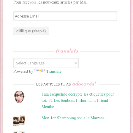
Pour recevoir les nouveaux articles par Mail
A
d
r
e
s
s
translate
e
E
m
a
Powered by
Translate
i
adooorés!
l
LES ARTICLES TU AS
Tata Jacqueline décrypte les étiquettes pour
toi: #2 Les bonbons Fisherman's Friend
Menthe
Mon 1er Shampoing sec à la Maïzena