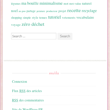
minimalisme
ma bouille
naturel
mot
légumes
mot-valise
recette
recyclage
noel
projet
partage
no poo
peinture
producteur
tutoriel
vocabulaire
style
vetements
shopping
simple
tenues
zéro déchet
voyage
Search for:
méta
Connexion
Flux
RSS
des articles
RSS
des commentaires
Site de WordPress-FR