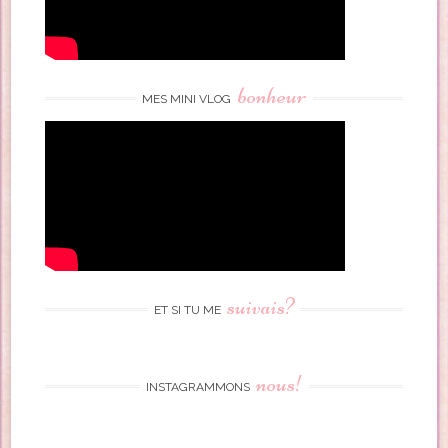
bonheur
MES MINI VLOG
suivais?
ET SI TU ME
nous!
INSTAGRAMMONS