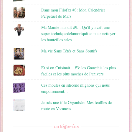
Dans mon Filofax #3: Mon Calendrier
Perpétuel de Mars
Ma Mamie m'a dit #9... Qu'il y avait une
super techniquedelamortquitue pour nettoyer
les bouteilles sales
Ma vie Sans Tétés et Sans Soutifs
Et si on Cuisinait... #3: les Gnocchis les plus
faciles et les plus moches de l'univers
Ces moules en silicone mignons qui nous
empoisonnent...
Je suis une fille Organisée: Mes feuilles de
route en Vacances
catégories