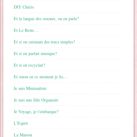
DIY Chéris
Et la langue des oiseaux, on en parle?
Et Le Reste…
Et si on cuisinait des trucs simples?
Et si on parlait musique?
Et si on recyclait?
Et sinon en ce moment je lis…
Je suis Minimaliste
Je suis une fille Organisée
Je Voyage, je t'embarque?
L'Esprit
La Maison