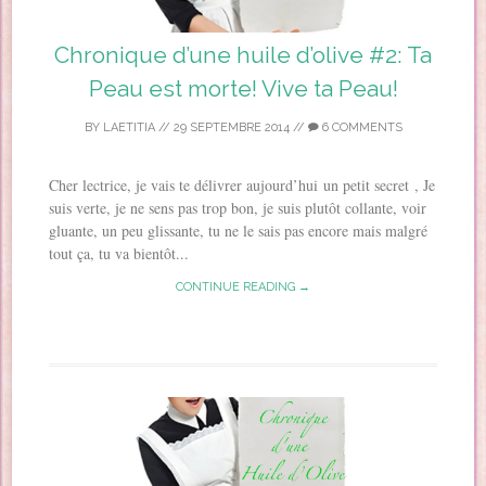
Chronique d’une huile d’olive #2: Ta
Peau est morte! Vive ta Peau!
BY
LAETITIA
//
29 SEPTEMBRE 2014
//
6 COMMENTS
Cher lectrice, je vais te délivrer aujourd’hui un petit secret , Je
suis verte, je ne sens pas trop bon, je suis plutôt collante, voir
gluante, un peu glissante, tu ne le sais pas encore mais malgré
tout ça, tu va bientôt...
CONTINUE READING →