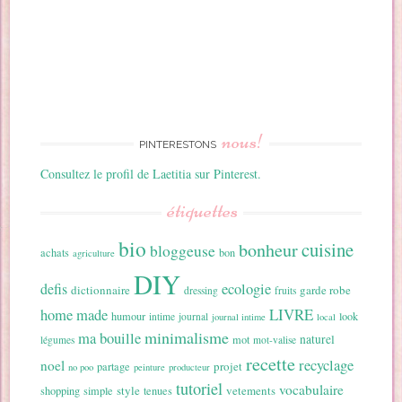
nous!
PINTERESTONS
Consultez le profil de Laetitia sur Pinterest.
étiquettes
bio
cuisine
bonheur
bloggeuse
achats
bon
agriculture
DIY
ecologie
defis
dictionnaire
garde robe
dressing
fruits
home made
LIVRE
humour
look
intime
journal
journal intime
local
minimalisme
ma bouille
naturel
mot
légumes
mot-valise
recette
recyclage
noel
projet
partage
no poo
peinture
producteur
tutoriel
vocabulaire
style
vetements
shopping
simple
tenues