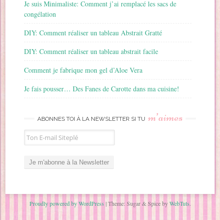
Je suis Minimaliste: Comment j’ai remplacé les sacs de
congélation
DIY: Comment réaliser un tableau Abstrait Gratté
DIY: Comment réaliser un tableau abstrait facile
Comment je fabrique mon gel d’Aloe Vera
Je fais pousser… Des Fanes de Carotte dans ma cuisine!
m’aimes
ABONNES TOI À LA NEWSLETTER SI TU
Proudly powered by WordPress
|
Theme: Sugar & Spice by
WebTuts
.