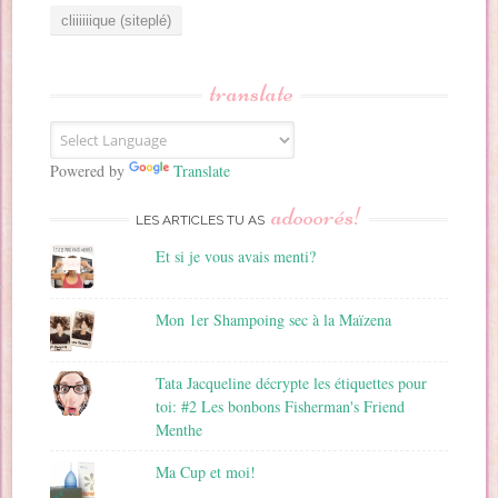
r
e
s
s
translate
e
E
m
a
Powered by
Translate
i
adooorés!
l
LES ARTICLES TU AS
Et si je vous avais menti?
Mon 1er Shampoing sec à la Maïzena
Tata Jacqueline décrypte les étiquettes pour
toi: #2 Les bonbons Fisherman's Friend
Menthe
Ma Cup et moi!