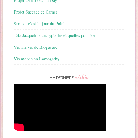
Projet One Sketch a Day
Projet Saccage ce Carnet
Samedi c’est le jour du Pola!
Tata Jacqueline décrypte les étiquettes pour toi
Vie ma vie de Blogueuse
Vis ma vie en Lomograhy
vidéo
MA DERNIÈRE