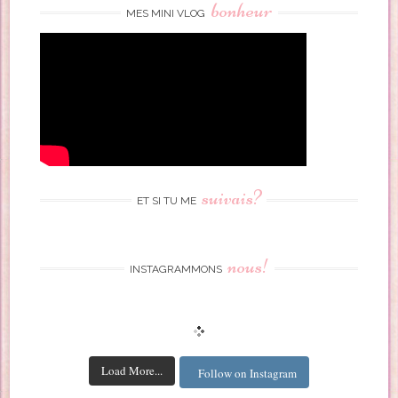
bonheur
MES MINI VLOG
suivais?
ET SI TU ME
nous!
INSTAGRAMMONS
Load More...
Follow on Instagram