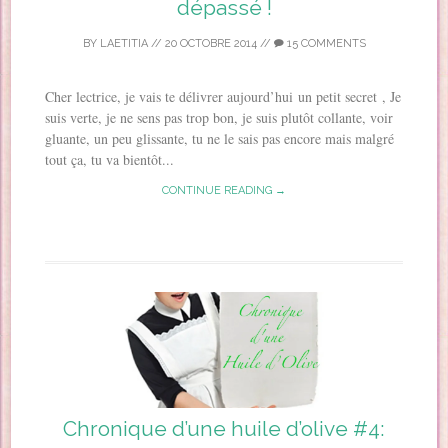
dépassé !
BY
LAETITIA
//
20 OCTOBRE 2014
//
15 COMMENTS
Cher lectrice, je vais te délivrer aujourd’hui un petit secret , Je
suis verte, je ne sens pas trop bon, je suis plutôt collante, voir
gluante, un peu glissante, tu ne le sais pas encore mais malgré
tout ça, tu va bientôt...
CONTINUE READING →
Chronique d’une huile d’olive #4: