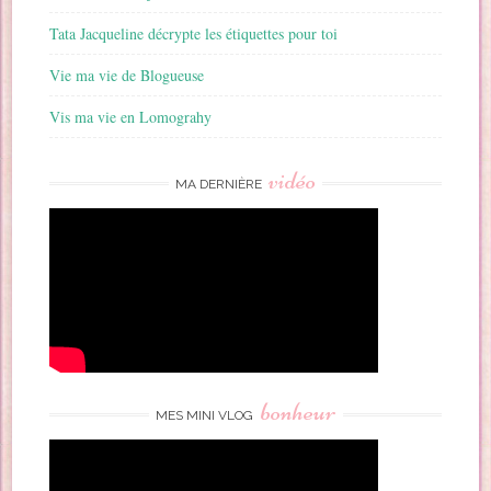
Tata Jacqueline décrypte les étiquettes pour toi
Vie ma vie de Blogueuse
Vis ma vie en Lomograhy
vidéo
MA DERNIÈRE
bonheur
MES MINI VLOG