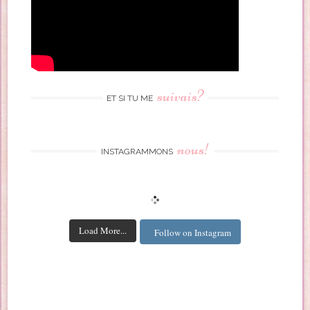
suivais?
ET SI TU ME
nous!
INSTAGRAMMONS
Load More...
Follow on Instagram