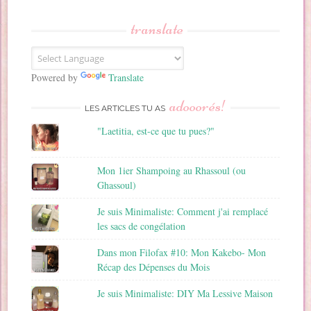
s
s
translate
e
E
m
a
Powered by
Translate
i
adooorés!
l
LES ARTICLES TU AS
"Laetitia, est-ce que tu pues?"
Mon 1ier Shampoing au Rhassoul (ou
Ghassoul)
Je suis Minimaliste: Comment j'ai remplacé
les sacs de congélation
Dans mon Filofax #10: Mon Kakebo- Mon
Récap des Dépenses du Mois
Je suis Minimaliste: DIY Ma Lessive Maison