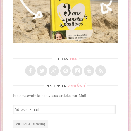
me
FOLLOW
contact
RESTONS EN
Pour recevoir les nouveaux articles par Mail
A
d
r
e