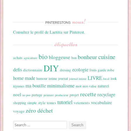
nous!
PINTERESTONS
Consultez le profil de Laetitia sur Pinterest.
étiquettes
bio
cuisine
bonheur
bloggeuse
achats
bon
agriculture
DIY
ecologie
defis
dictionnaire
garde robe
dressing
fruits
home made
LIVRE
humour
look
intime
journal
journal intime
local
minimalisme
ma bouille
naturel
mot
légumes
mot-valise
recette
recyclage
noel
projet
partage
no poo
peinture
producteur
tutoriel
vocabulaire
style
vetements
shopping
simple
tenues
zéro déchet
voyage
Search for: