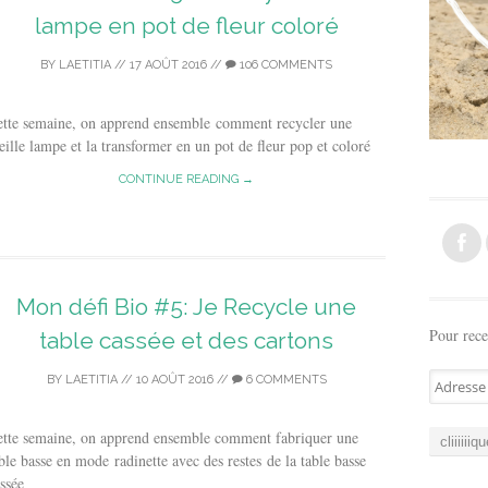
lampe en pot de fleur coloré
BY
LAETITIA
//
17 AOÛT 2016
//
106 COMMENTS
ette semaine, on apprend ensemble comment recycler une
eille lampe et la transformer en un pot de fleur pop et coloré
CONTINUE READING →
Mon défi Bio #5: Je Recycle une
Pour rece
table cassée et des cartons
A
BY
LAETITIA
//
10 AOÛT 2016
//
6 COMMENTS
d
r
ette semaine, on apprend ensemble comment fabriquer une
e
ble basse en mode radinette avec des restes de la table basse
s
ssée