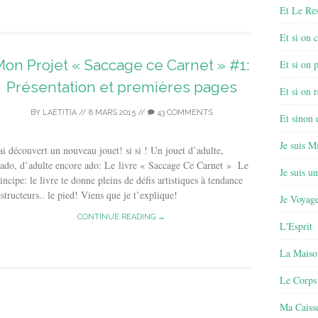
Et Le Re
Et si on 
Mon Projet « Saccage ce Carnet » #1:
Et si on 
Présentation et premières pages
Et si on r
BY
LAETITIA
//
8 MARS 2015
//
43 COMMENTS
Et sinon
Je suis M
ai découvert un nouveau jouet! si si ! Un jouet d’adulte,
ado, d’adulte encore ado: Le livre « Saccage Ce Carnet » Le
Je suis u
incipe: le livre te donne pleins de défis artistiques à tendance
structeurs.. le pied! Viens que je t’explique!
Je Voyage
CONTINUE READING →
L'Esprit
La Maiso
Le Corps
Ma Caisse