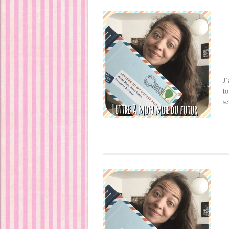
J’
to
se