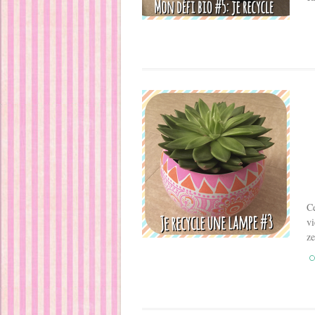
C
vi
ze
C