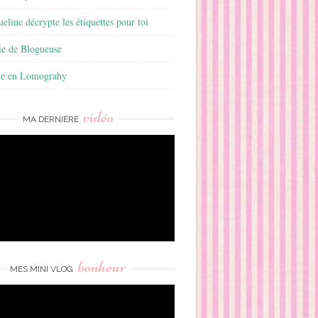
ueline décrypte les étiquettes pour toi
ie de Blogueuse
ie en Lomograhy
vidéo
MA DERNIÈRE
bonheur
MES MINI VLOG