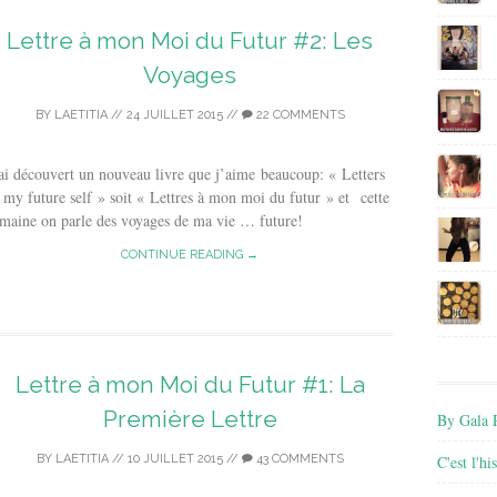
Lettre à mon Moi du Futur #2: Les
Voyages
BY
LAETITIA
//
24 JUILLET 2015
//
22 COMMENTS
ai découvert un nouveau livre que j’aime beaucoup: « Letters
 my future self » soit « Lettres à mon moi du futur » et cette
maine on parle des voyages de ma vie … future!
CONTINUE READING →
Lettre à mon Moi du Futur #1: La
Première Lettre
By Gala P
BY
LAETITIA
//
10 JUILLET 2015
//
43 COMMENTS
C'est l'h