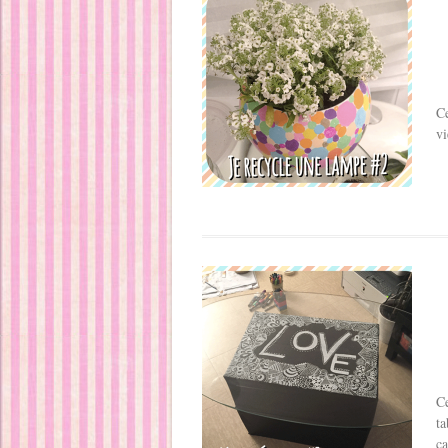
C
vi
C
ta
ca