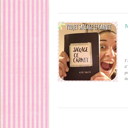
J’
d’
pr
de