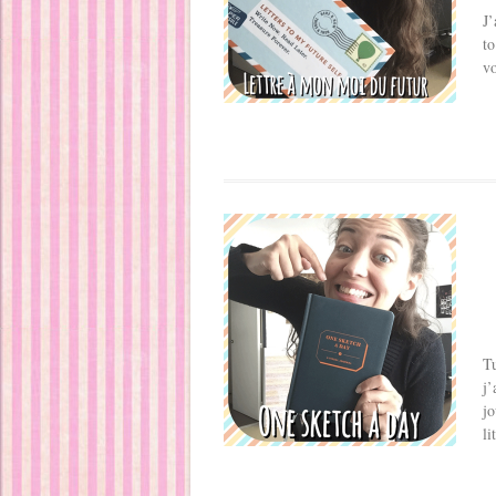
J’
to
vo
Tu
j’
jo
li