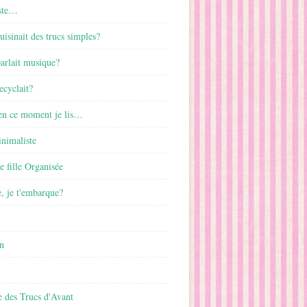
ste…
cuisinait des trucs simples?
parlait musique?
ecyclait?
 en ce moment je lis…
inimaliste
ne fille Organisée
, je t'embarque?
n
 des Trucs d'Avant