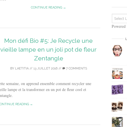
s
e
CONTINUE READING →
E
m
a
Powered
i
l
Mon défi Bio #5: Je Recycle une
vieille lampe en un joli pot de fleur
Zentangle
BY
LAETITIA
//
13 JUILLET 2016
//
7 COMMENTS
ette semaine, on apprend ensemble comment recycler une
eille lampe et la transformer en un pot de fleur cool et
ntangle.
ONTINUE READING →