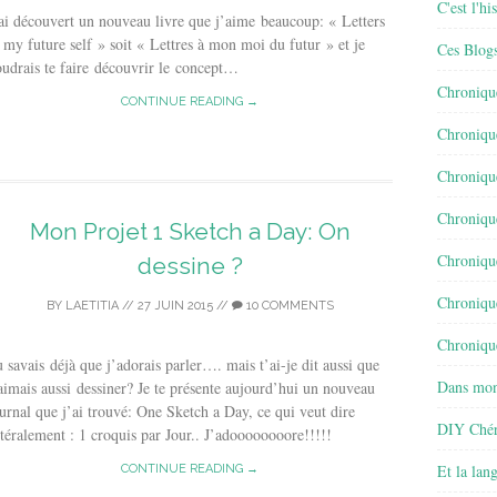
C'est l'h
ai découvert un nouveau livre que j’aime beaucoup: « Letters
 my future self » soit « Lettres à mon moi du futur » et je
Ces Blog
udrais te faire découvrir le concept…
Chroniqu
CONTINUE READING →
Chroniqu
Chroniqu
Chroniqu
Mon Projet 1 Sketch a Day: On
Chroniqu
dessine ?
Chroniqu
BY
LAETITIA
//
27 JUIN 2015
//
10 COMMENTS
Chronique
 savais déjà que j’adorais parler…. mais t’ai-je dit aussi que
Dans mon
aimais aussi dessiner? Je te présente aujourd’hui un nouveau
urnal que j’ai trouvé: One Sketch a Day, ce qui veut dire
DIY Chér
ttéralement : 1 croquis par Jour.. J’adoooooooore!!!!!
Et la lan
CONTINUE READING →