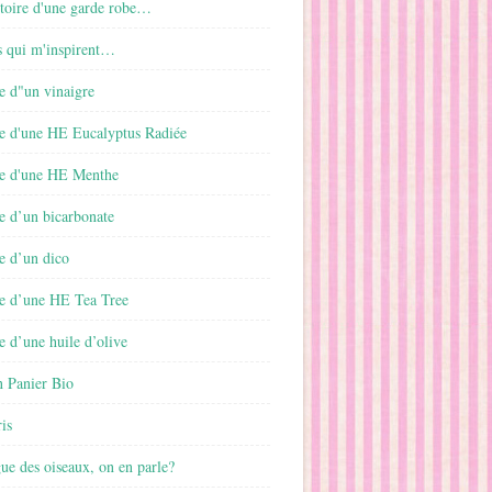
istoire d'une garde robe…
s qui m'inspirent…
e d"un vinaigre
e d'une HE Eucalyptus Radiée
e d'une HE Menthe
e d’un bicarbonate
e d’un dico
e d’une HE Tea Tree
 d’une huile d’olive
 Panier Bio
is
gue des oiseaux, on en parle?