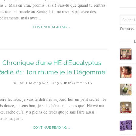
s
ns… Mais en vrai, promis , si si! Sais-tu que quand tu rentres
e
ns une pharmacie au Sénégal, tu ne ressors pas avec des
E
dicaments, mais avec...
m
a
CONTINUE READING →
Powered
i
l
Chronique d’une HE d’Eucalyptus
Radié #1: Ton rhume je le Dégomme!
BY
LAETITIA
//
15 AVRIL 2015
//
12 COMMENTS
ère lectrice, je vais te délivrer aujourd’hui un petit secret , Je
is douce, je sens bon, je suis chère.. mais pas que! Hé wé ma
te, sache qu’il y a pleins de trucs que je sais faire aussi!
vais tu, par...
CONTINUE READING →