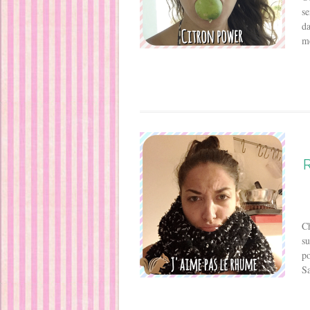
se
da
mé
Ch
su
po
Sa