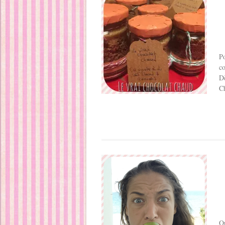
Po
co
Dè
C
Ou