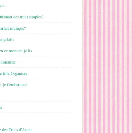
ste…
cuisinait des trucs simples?
parlait musique?
ecyclait?
 en ce moment je lis…
inimaliste
ne fille Organisée
, je t'embarque?
n
 des Trucs d'Avant