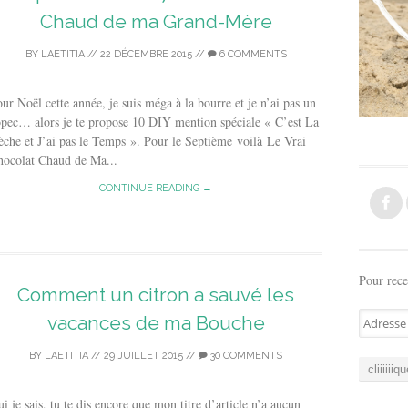
Chaud de ma Grand-Mère
BY
LAETITIA
//
22 DÉCEMBRE 2015
//
6 COMMENTS
ur Noël cette année, je suis méga à la bourre et je n’ai pas un
pec… alors je te propose 10 DIY mention spéciale « C’est La
che et J’ai pas le Temps ». Pour le Septième voilà Le Vrai
hocolat Chaud de Ma...
CONTINUE READING →
Pour rece
Comment un citron a sauvé les
A
vacances de ma Bouche
d
r
BY
LAETITIA
//
29 JUILLET 2015
//
30 COMMENTS
e
s
i je sais, tu te dis encore que mon titre d’article n’a aucun