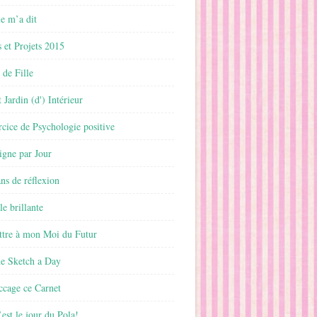
 m’a dit
 et Projets 2015
 de Fille
 Jardin (d') Intérieur
rcice de Psychologie positive
ligne par Jour
ans de réflexion
le brillante
ttre à mon Moi du Futur
ne Sketch a Day
ccage ce Carnet
est le jour du Pola!