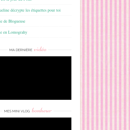
ueline décrypte les étiquettes pour toi
ie de Blogueuse
ie en Lomograhy
vidéo
MA DERNIÈRE
bonheur
MES MINI VLOG