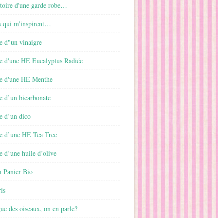
istoire d'une garde robe…
s qui m'inspirent…
e d"un vinaigre
e d'une HE Eucalyptus Radiée
e d'une HE Menthe
e d’un bicarbonate
e d’un dico
e d’une HE Tea Tree
 d’une huile d’olive
 Panier Bio
is
gue des oiseaux, on en parle?