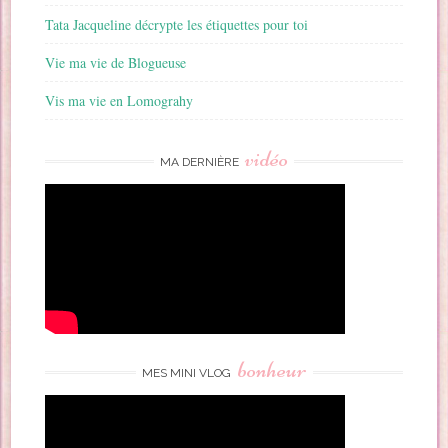
Tata Jacqueline décrypte les étiquettes pour toi
Vie ma vie de Blogueuse
Vis ma vie en Lomograhy
vidéo
MA DERNIÈRE
bonheur
MES MINI VLOG