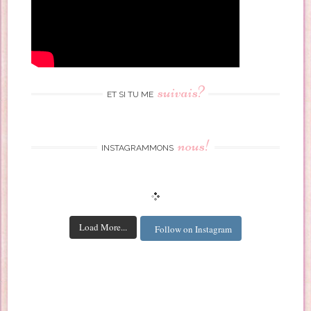
suivais?
ET SI TU ME
nous!
INSTAGRAMMONS
Load More...
Follow on Instagram