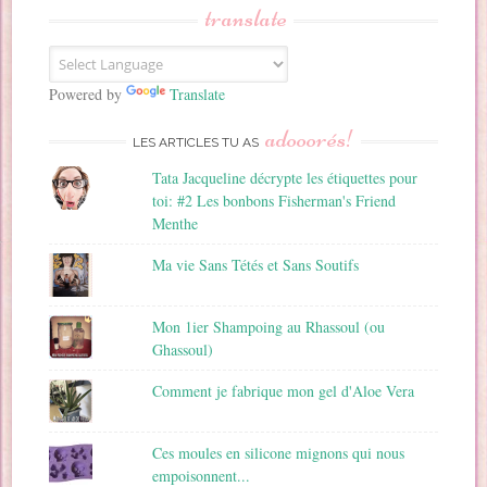
s
translate
e
E
m
a
Powered by
Translate
i
adooorés!
l
LES ARTICLES TU AS
Tata Jacqueline décrypte les étiquettes pour
toi: #2 Les bonbons Fisherman's Friend
Menthe
Ma vie Sans Tétés et Sans Soutifs
Mon 1ier Shampoing au Rhassoul (ou
Ghassoul)
Comment je fabrique mon gel d'Aloe Vera
Ces moules en silicone mignons qui nous
empoisonnent...