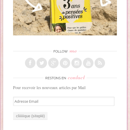
me
FOLLOW
contact
RESTONS EN
Pour recevoir les nouveaux articles par Mail
A
d
r
e
s