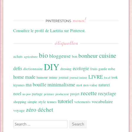
nous!
PINTERESTONS
Consultez le profil de Laetitia sur Pinterest.
étiquettes
bio
cuisine
bonheur
bloggeuse
achats
bon
agriculture
DIY
ecologie
defis
dictionnaire
garde robe
dressing
fruits
home made
LIVRE
humour
look
intime
journal
journal intime
local
minimalisme
ma bouille
naturel
mot
légumes
mot-valise
recette
recyclage
noel
projet
partage
no poo
peinture
producteur
tutoriel
vocabulaire
style
vetements
shopping
simple
tenues
zéro déchet
voyage
Search for: