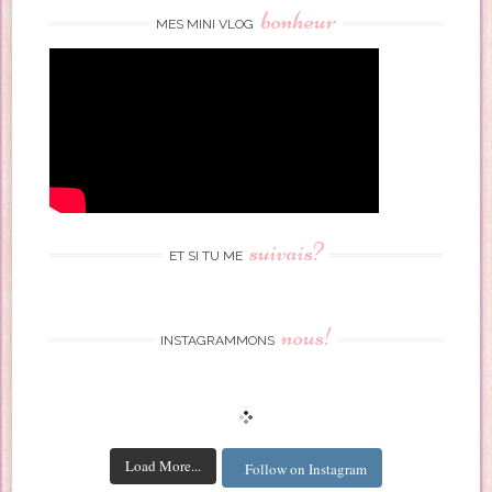
bonheur
MES MINI VLOG
suivais?
ET SI TU ME
nous!
INSTAGRAMMONS
Load More...
Follow on Instagram