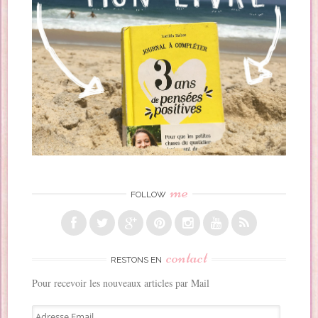
me
FOLLOW
contact
RESTONS EN
Pour recevoir les nouveaux articles par Mail
A