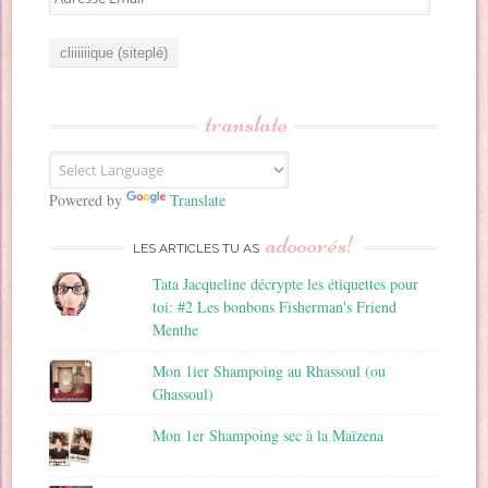
d
r
e
s
s
translate
e
E
m
a
Powered by
Translate
i
adooorés!
l
LES ARTICLES TU AS
Tata Jacqueline décrypte les étiquettes pour
toi: #2 Les bonbons Fisherman's Friend
Menthe
Mon 1ier Shampoing au Rhassoul (ou
Ghassoul)
Mon 1er Shampoing sec à la Maïzena