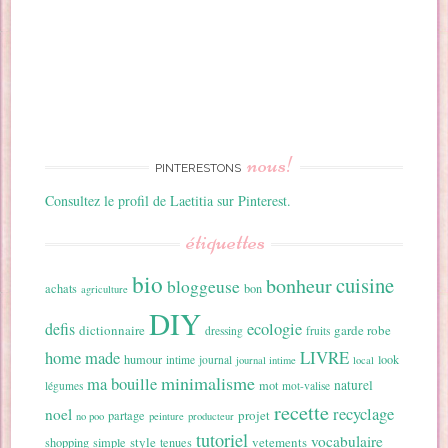
nous!
PINTERESTONS
Consultez le profil de Laetitia sur Pinterest.
étiquettes
bio
cuisine
bonheur
bloggeuse
achats
bon
agriculture
DIY
ecologie
defis
dictionnaire
garde robe
dressing
fruits
home made
LIVRE
humour
look
intime
journal
journal intime
local
minimalisme
ma bouille
naturel
mot
légumes
mot-valise
recette
recyclage
noel
projet
partage
no poo
peinture
producteur
tutoriel
vocabulaire
style
vetements
shopping
simple
tenues