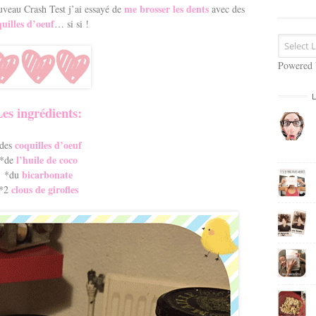
s
me brosser les dents
veau Crash Test j’ai essayé de
avec des
e
uilles d’oeuf
… si si !
E
m
a
Powered
i
l
es ingrédients:
coquilles d’oeuf
des
l’huile de coco
*de
bicarbonate
*du
clous de girofles
*2