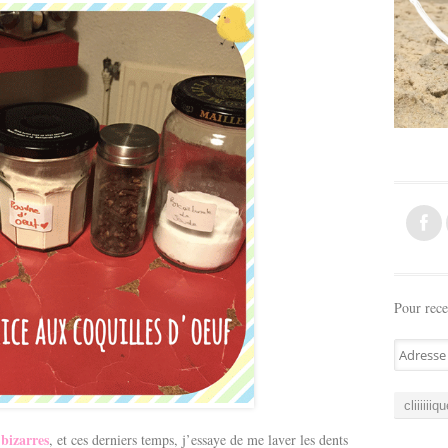
Pour rece
A
d
r
e
s
 bizarres
, et ces derniers temps, j’essaye de me laver les dents