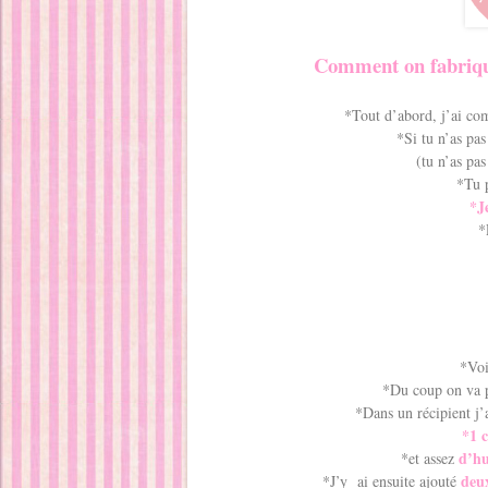
Comment on fabrique 
*Tout d’abord, j’ai c
*Si tu n’as pa
(tu n’as pas
*Tu p
*J
*
*Voi
*Du coup on va 
*Dans un récipient j
*1 c
d’hu
*et assez
deux
*J’y ai ensuite ajouté