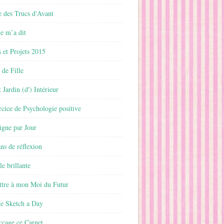
 des Trucs d'Avant
 m’a dit
 et Projets 2015
 de Fille
 Jardin (d') Intérieur
rcice de Psychologie positive
ligne par Jour
ans de réflexion
le brillante
ttre à mon Moi du Futur
ne Sketch a Day
ccage ce Carnet