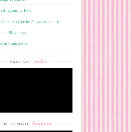
est le jour du Pola!
ueline décrypte les étiquettes pour toi
ie de Blogueuse
ie en Lomograhy
vidéo
MA DERNIÈRE
bonheur
MES MINI VLOG