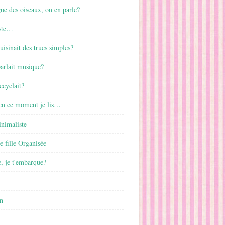
gue des oiseaux, on en parle?
ste…
cuisinait des trucs simples?
parlait musique?
ecyclait?
 en ce moment je lis…
inimaliste
ne fille Organisée
, je t'embarque?
n