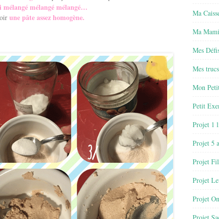
i mélangé mélangé mélangé…
Ma Caisse
une pâte assez homogène.
oir
Ma Mamie
Mes Défis
Mes trucs
Mon Petit
Petit Exe
Projet 1 
Projet 5 
Projet Fil
Projet Le
Projet O
Projet Sa