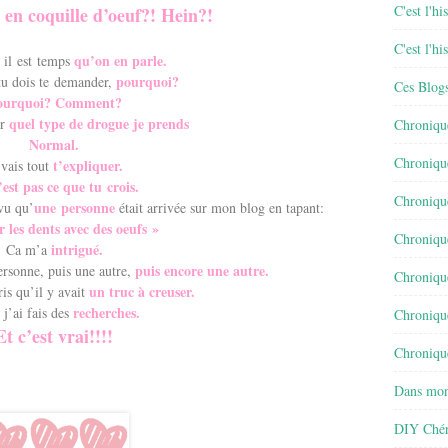
C'est l'h
 en coquille d’oeuf?! Hein?!
C'est l'h
qu’on en parle.
 il est temps
pourquoi?
 tu dois te demander,
Ces Blog
ourquoi? Comment?
quel type de drogue je prends
er
Chroniqu
Normal.
Chroniqu
t’expliquer.
 vais tout
est pas ce que tu crois.
Chroniqu
une personne
vu qu’
était arrivée sur mon blog en tapant:
er les dents avec des oeufs »
Chroniqu
intrigué.
Ca m’a
puis encore une autre.
ersonne, puis une autre,
Chroniqu
un truc à creuser.
ris qu’il y avait
recherches.
 j’ai fais des
Chroniqu
Et c’est vrai!!!!
Chronique
Dans mon
DIY Chér