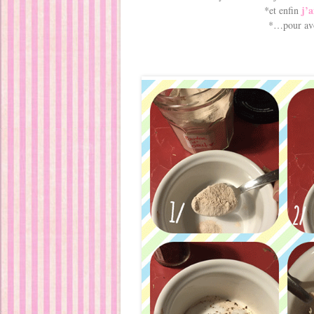
j’a
*et enfin
*…pour av