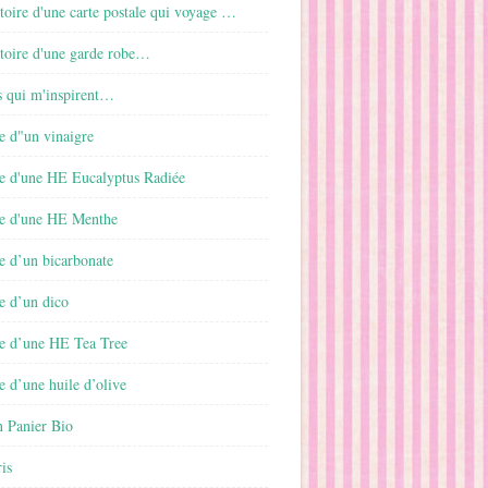
istoire d'une carte postale qui voyage …
istoire d'une garde robe…
s qui m'inspirent…
e d"un vinaigre
e d'une HE Eucalyptus Radiée
e d'une HE Menthe
e d’un bicarbonate
e d’un dico
e d’une HE Tea Tree
 d’une huile d’olive
 Panier Bio
is