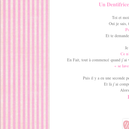
Un Dentifrice
Toi et moi
Oui je sais,
P
Et te demand
Je
Ce n’
En Fait, tout à commencé quand j’ai 
« se lav
Puis il y a eu une seconde p
Et là j’ai comp
Alors