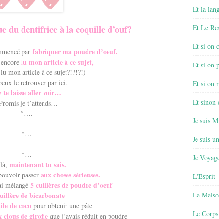
Et la lan
du dentifrice à la coquille d’ouf?
Et Le Re
Et si on 
fabriquer ma poudre d’oeuf.
ommencé par
lu mon article à ce sujet,
s encore
Et si on 
 lu mon article à ce sujet?!?!?!)
eux le retrouver par ici.
Et si on r
e te laisse aller voir…
Et sinon
Promis je t’attends…
*….
Je suis M
*…
Je suis u
*…
Je Voyage
maintenant tu sais.
là,
aux choses sérieuses.
pouvoir passer
L'Esprit
5 cuillères de poudre d’oeuf
’ai mélangé
uillère de bicarbonate
La Maiso
ile de coco
pour obtenir une pâte
Le Corps
 clous de girofle
que j’avais réduit en poudre