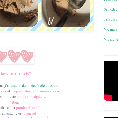
Samedi c’
Tata Jacq
Vie ma v
Vis ma v
A
lors, mon avis?
and
j’ai testé le dentifrice huile de coco,
trop d’infos pour mon cerveau
 y avait
un peu mitigée….
coup j’étais
*Bon,
poudre d’oeuf,
ifrice à la
bizarre!
irement… c’est