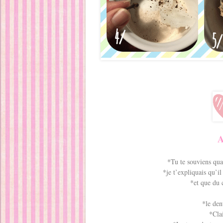
*Tu te souviens qu
*je t’expliquais qu’il
*et que du 
*le dent
*Cla