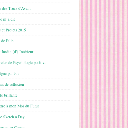
 des Trucs d'Avant
 m’a dit
 et Projets 2015
 de Fille
 Jardin (d') Intérieur
rcice de Psychologie positive
ligne par Jour
ans de réflexion
le brillante
ttre à mon Moi du Futur
ne Sketch a Day
ccage ce Carnet