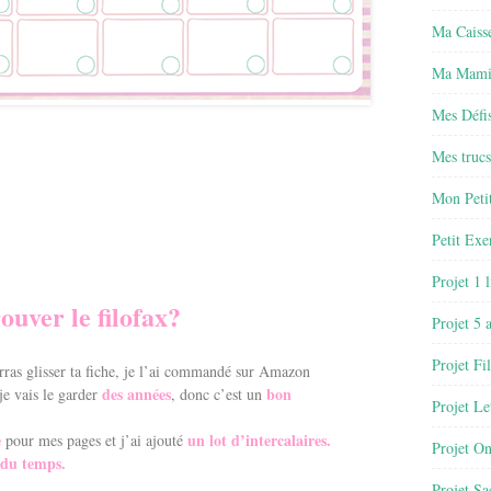
Ma Caisse
Ma Mamie
Mes Défis
Mes trucs
Mon Petit
Petit Exe
Projet 1 
ouver le filofax?
Projet 5 
Projet Fil
rras glisser ta fiche, je l’ai commandé sur Amazon
des années
bon
je vais le garder
, donc c’est un
Projet Le
e
un lot d’intercalaires.
pour mes pages et j’ai ajouté
Projet O
 du temps.
Projet Sa