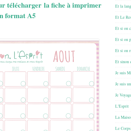
ur télécharger la fiche à imprimer
Et la lan
n format A5
Et Le Re
Et si on 
Et si on 
Et si on r
Et sinon
Je suis M
Je suis u
Je Voyage
L'Esprit
La Maiso
Le Corps