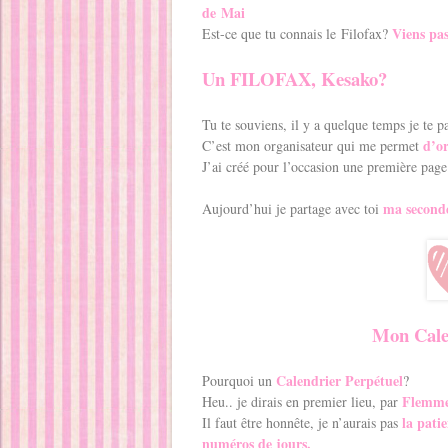
de Mai
Viens pas
Est-ce que tu connais le Filofax?
Un FILOFAX, Kesako?
Tu te souviens, il y a quelque temps je te p
d’or
C’est mon organisateur qui me permet
J’ai créé pour l’occasion une première pag
ma second
Aujourd’hui je partage avec toi
Mon Calen
Calendrier Perpétuel
Pourquoi un
?
Flemm
Heu.. je dirais en premier lieu, par
la pati
Il faut être honnête, je n’aurais pas
numéros de jours.