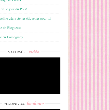
est le jour du Pola!
ueline décrypte les étiquettes pour toi
ie de Blogueuse
ie en Lomograhy
vidéo
MA DERNIÈRE
bonheur
MES MINI VLOG