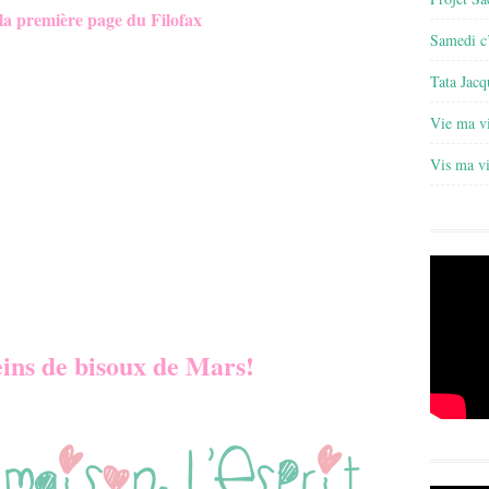
 la première page du Filofax
Samedi c’
Tata Jacq
Vie ma v
Vis ma v
leins de bisoux de Mars!