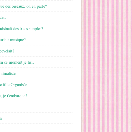
gue des oiseaux, on en parle?
ste…
cuisinait des trucs simples?
parlait musique?
ecyclait?
 en ce moment je lis…
inimaliste
ne fille Organisée
, je t'embarque?
n