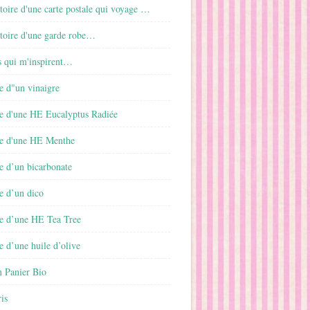
istoire d'une carte postale qui voyage …
istoire d'une garde robe…
s qui m'inspirent…
e d"un vinaigre
e d'une HE Eucalyptus Radiée
e d'une HE Menthe
e d’un bicarbonate
e d’un dico
e d’une HE Tea Tree
 d’une huile d’olive
 Panier Bio
is