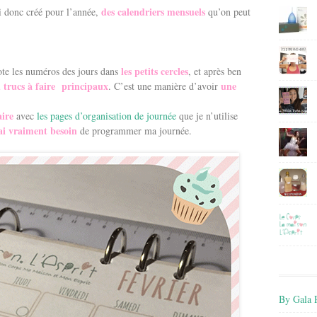
des calendriers mensuels
ai donc créé pour l’année,
qu’on peut
les petits cercles
note les numéros des jours dans
, et après ben
trucs à faire principaux
une
. C’est une manière d’avoir
ire
avec
les pages d’organisation de journée
que je n’utilise
ai vraiment besoin
de programmer ma journée.
By Gala P