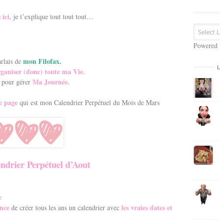
s
e
 ici,
je t’explique tout tout tout…
E
m
a
Powered
i
mon Filofax.
arlais de
l
ganiser (donc) toute ma Vie.
Ma Journée.
e pour gérer
e page
qui est mon Calendrier Perpétuel du Mois de Mars
drier Perpétuel d’Aout
e
ence
les vraies dates et
de créer tous les ans un calendrier avec