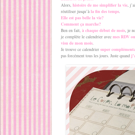
histoire de me simplifier la vie
Alors,
, j’
la fin des temps
réutiliser jusqu’à
.
Elle est pas belle la vie?
Comment ça marche?
à chaque début de mois
Ben en fait,
, je 
mes RDV ou 
je complète le calendrier avec
visu de mon mois
.
super complémenta
Je trouve ce calendrier
j’
pas forcément tous les jours. Juste quand