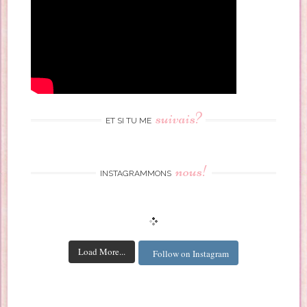
suivais?
ET SI TU ME
nous!
INSTAGRAMMONS
Load More...
Follow on Instagram