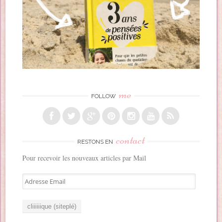
me
FOLLOW
contact
RESTONS EN
Pour recevoir les nouveaux articles par Mail
A
d
r
e
s