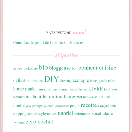
nous!
PINTERESTONS
Consultez le profil de Laetitia sur Pinterest.
étiquettes
bio
cuisine
bonheur
bloggeuse
achats
bon
agriculture
DIY
ecologie
defis
dictionnaire
garde robe
dressing
fruits
home made
LIVRE
humour
look
intime
journal
journal intime
local
minimalisme
ma bouille
naturel
mot
légumes
mot-valise
recette
recyclage
noel
projet
partage
no poo
peinture
producteur
tutoriel
vocabulaire
style
vetements
shopping
simple
tenues
zéro déchet
voyage