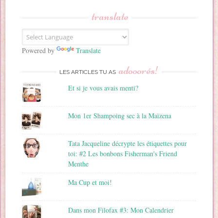
s
translate
e
E
m
a
Powered by
Translate
i
adooorés!
l
LES ARTICLES TU AS
Et si je vous avais menti?
Mon 1er Shampoing sec à la Maïzena
Tata Jacqueline décrypte les étiquettes pour
toi: #2 Les bonbons Fisherman's Friend
Menthe
Ma Cup et moi!
Dans mon Filofax #3: Mon Calendrier