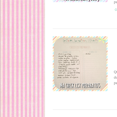
pa
C
Qu
du
pa