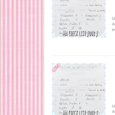
Qu
du
pa
Qu
du