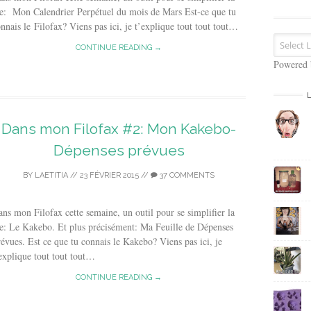
s
e: Mon Calendrier Perpétuel du mois de Mars Est-ce que tu
e
nnais le Filofax? Viens pas ici, je t’explique tout tout tout…
E
m
CONTINUE READING →
a
Powered
i
l
Dans mon Filofax #2: Mon Kakebo-
Dépenses prévues
BY
LAETITIA
//
23 FÉVRIER 2015
//
37 COMMENTS
ns mon Filofax cette semaine, un outil pour se simplifier la
e: Le Kakebo. Et plus précisément: Ma Feuille de Dépenses
évues. Est ce que tu connais le Kakebo? Viens pas ici, je
explique tout tout tout…
CONTINUE READING →