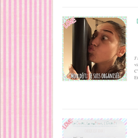
J’
vi
C’
Et