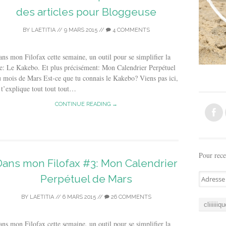
des articles pour Bloggeuse
BY
LAETITIA
//
9 MARS 2015
//
4 COMMENTS
ns mon Filofax cette semaine, un outil pour se simplifier la
e: Le Kakebo. Et plus précisément: Mon Calendrier Perpétuel
 mois de Mars Est-ce que tu connais le Kakebo? Viens pas ici,
 t’explique tout tout tout…
CONTINUE READING →
Pour rece
Dans mon Filofax #3: Mon Calendrier
A
Perpétuel de Mars
d
r
BY
LAETITIA
//
6 MARS 2015
//
26 COMMENTS
e
s
ns mon Filofax cette semaine, un outil pour se simplifier la