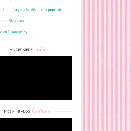
ueline décrypte les étiquettes pour toi
ie de Blogueuse
ie en Lomograhy
vidéo
MA DERNIÈRE
bonheur
MES MINI VLOG