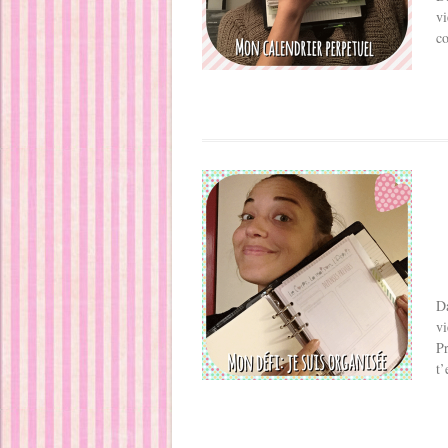
vi
co
Da
vi
Pr
t’