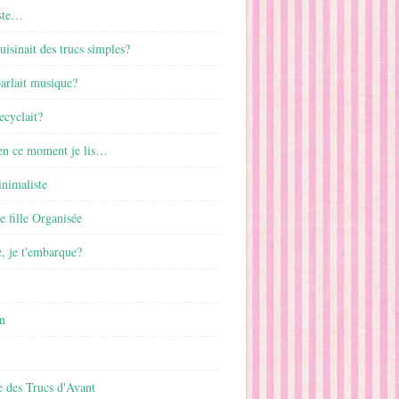
ste…
cuisinait des trucs simples?
parlait musique?
ecyclait?
 en ce moment je lis…
inimaliste
ne fille Organisée
, je t'embarque?
n
 des Trucs d'Avant