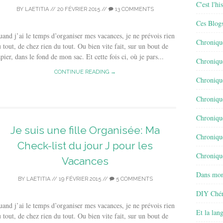
C'est l'h
BY
LAETITIA
//
20 FÉVRIER 2015
//
13 COMMENTS
Ces Blog
and j’ai le temps d’organiser mes vacances, je ne prévois rien
Chroniqu
 tout, de chez rien du tout. Ou bien vite fait, sur un bout de
pier, dans le fond de mon sac. Et cette fois ci, où je pars...
Chroniqu
CONTINUE READING →
Chroniqu
Chroniqu
Chroniqu
Je suis une fille Organisée: Ma
Chroniqu
Check-list du jour J pour les
Chronique
Vacances
Dans mon
BY
LAETITIA
//
19 FÉVRIER 2015
//
5 COMMENTS
DIY Chér
and j’ai le temps d’organiser mes vacances, je ne prévois rien
Et la lan
 tout, de chez rien du tout. Ou bien vite fait, sur un bout de