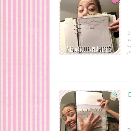
Da
vi
du
je
Da