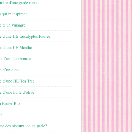
istoire d'une garde robe…
s qui m'inspirent…
e d"un vinaigre
e d'une HE Eucalyptus Radiée
e d'une HE Menthe
e d’un bicarbonate
e d’un dico
e d’une HE Tea Tree
 d’une huile d’olive
 Panier Bio
is
gue des oiseaux, on en parle?