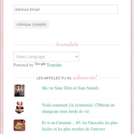
A
d
r
e
s
s
translate
e
E
m
a
Powered by
Translate
i
adooorés!
l
LES ARTICLES TU AS
Ma vie Sans Tétés et Sans Soutifs
Voila comment j'ai économisé 1700e/an en
changeant mon mode de vie
Et si on Cuisinait... #3: les Gnocchis les plus
faciles et les plus moches de l'univers