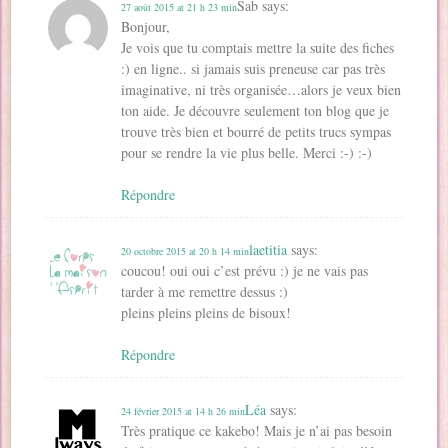
Sab
says:
27 août 2015 at 21 h 23 min
Bonjour,
Je vois que tu comptais mettre la suite des fiches
:) en ligne.. si jamais suis preneuse car pas très
imaginative, ni très organisée…alors je veux bien
ton aide. Je découvre seulement ton blog que je
trouve très bien et bourré de petits trucs sympas
pour se rendre la vie plus belle. Merci :-) :-)
Répondre
laetitia
says:
20 octobre 2015 at 20 h 14 min
coucou! oui oui c’est prévu :) je ne vais pas
tarder à me remettre dessus :)
pleins pleins pleins de bisoux!
Répondre
Léa
says:
24 février 2015 at 14 h 26 min
Très pratique ce kakebo! Mais je n’ai pas besoin