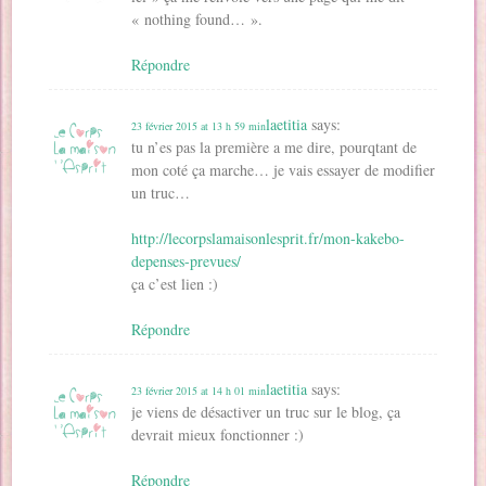
« nothing found… ».
Répondre
laetitia
says:
23 février 2015 at 13 h 59 min
tu n’es pas la première a me dire, pourqtant de
mon coté ça marche… je vais essayer de modifier
un truc…
http://lecorpslamaisonlesprit.fr/mon-kakebo-
depenses-prevues/
ça c’est lien :)
Répondre
laetitia
says:
23 février 2015 at 14 h 01 min
je viens de désactiver un truc sur le blog, ça
devrait mieux fonctionner :)
Répondre