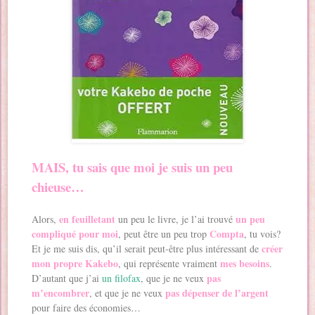
MAIS, tu sais que moi je suis un peu
chieuse…
en feuilletant
un peu
Alors,
un peu le livre, je l’ai trouvé
compliqué pour moi
Compta
, peut être un peu trop
, tu vois?
créer
Et je me suis dis, qu’il serait peut-être plus intéressant de
mon propre Kakebo
mes besoins
, qui représente vraiment
.
pas
D’autant que j’ai
un filofax
, que je ne veux
m’encombrer
pas dépenser de l’argent
, et que je ne veux
pour faire des économies…