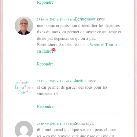
Répondre
Bernieshoot
says:
23 février 2015 at 13 h 41 min
une bonne organisation d’identifier les dépenses
fixes du mois, ça permet de savoir ce qui reste et
de ne pas dépenser ce qu’on a pas.
Bernieshoot Articles récents…
Vespa et Tourisme
en Italie
Répondre
laetitia
says:
23 février 2015 at 13 h 49 min
et car permet de garder des sous pour les
vacances <3
Répondre
Sonia
says:
23 février 2015 at 13 h 58 min
dit? moi quand je clique sur « tu peux cliquer
ici » ça me renvoie vers une page qui me dit