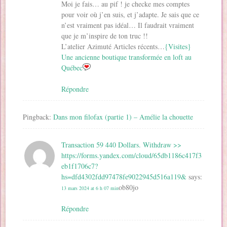
Moi je fais… au pif ! je checke mes comptes
pour voir où j’en suis, et j’adapte. Je sais que ce
n’est vraiment pas idéal… Il faudrait vraiment
que je m’inspire de ton truc !!
L’atelier Azimuté Articles récents…
{Visites}
Une ancienne boutique transformée en loft au
Québec
Répondre
Pingback:
Dans mon filofax (partie 1) – Amélie la chouette
Transaction 59 440 Dollars. Withdrаw >>
https://forms.yandex.com/cloud/65db1186c417f3
eb1f1706c7?
hs=dfd4302fdd97478fe9022945d516a119&
says:
ob80jo
13 mars 2024 at 6 h 07 min
Répondre