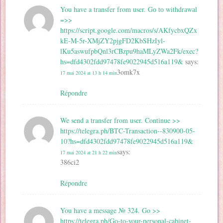
You have a transfer from user. Gо tо withdrаwаl
=>>
https://script.google.com/macros/s/AKfycbxQZx
kE-M-5r-XMjZY2pjgFD2KbSHzIyl-
lKu5aswufpbQnl3rCBzpu9haMLyZWa2Fk/exec?
hs=dfd4302fdd97478fe9022945d516a119&
says:
3omk7x
17 mai 2024 at 13 h 14 min
Répondre
We send a transfer from user. Continue >>
https://telegra.ph/BTC-Transaction--830900-05-
10?hs=dfd4302fdd97478fe9022945d516a119&
says:
17 mai 2024 at 21 h 22 min
386ci2
Répondre
You have a message № 324. Go >>
https://telegra.ph/Go-to-your-personal-cabinet-