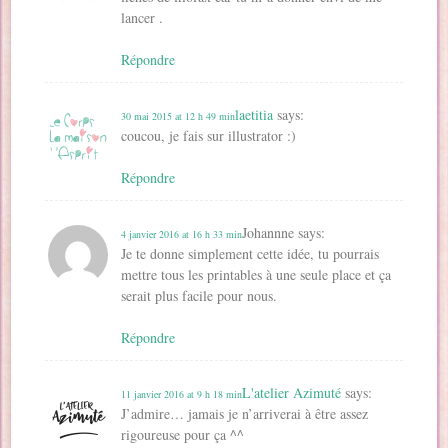
lancer .
Répondre
laetitia
says:
30 mai 2015 at 12 h 49 min
coucou, je fais sur illustrator :)
Répondre
Johannne
says:
4 janvier 2016 at 16 h 33 min
Je te donne simplement cette idée, tu pourrais
mettre tous les printables à une seule place et ça
serait plus facile pour nous.
Répondre
L'atelier Azimuté
says:
11 janvier 2016 at 9 h 18 min
J’admire… jamais je n’arriverai à être assez
rigoureuse pour ça ^^