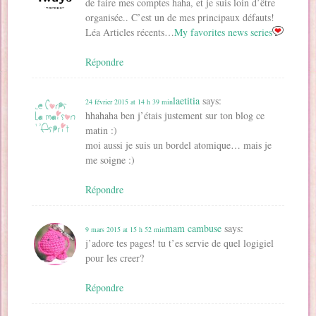
de faire mes comptes haha, et je suis loin d’être
organisée.. C’est un de mes principaux défauts!
Léa Articles récents…
My favorites news series
Répondre
laetitia
says:
24 février 2015 at 14 h 39 min
hhahaha ben j’étais justement sur ton blog ce
matin :)
moi aussi je suis un bordel atomique… mais je
me soigne :)
Répondre
mam cambuse
says:
9 mars 2015 at 15 h 52 min
j’adore tes pages! tu t’es servie de quel logigiel
pour les creer?
Répondre