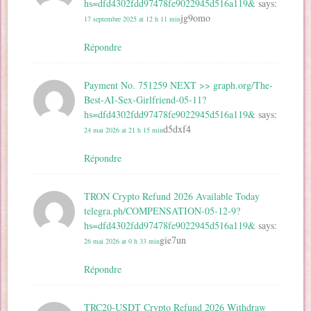
hs=dfd4302fdd97478fe9022945d516a119&
says:
jg9omo
17 septembre 2025 at 12 h 11 min
Répondre
Payment No. 751259 NEXT >> graph.org/The-
Best-AI-Sex-Girlfriend-05-11?
hs=dfd4302fdd97478fe9022945d516a119&
says:
d5dxf4
24 mai 2026 at 21 h 15 min
Répondre
TRON Crypto Refund 2026 Available Today
telegra.ph/COMPENSATION-05-12-9?
hs=dfd4302fdd97478fe9022945d516a119&
says:
gie7un
26 mai 2026 at 0 h 33 min
Répondre
TRC20-USDT Crypto Refund 2026 Withdraw