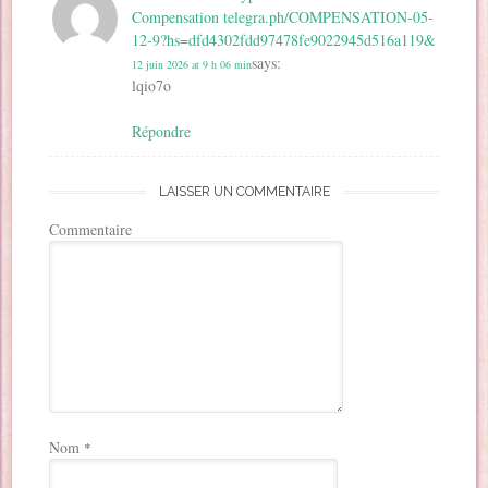
Compensation telegra.ph/COMPENSATION-05-
12-9?hs=dfd4302fdd97478fe9022945d516a119&
says:
12 juin 2026 at 9 h 06 min
lqio7o
Répondre
LAISSER UN COMMENTAIRE
Commentaire
Nom
*