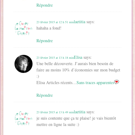
Répondre
laetitia
says:
23 février 2015 at 12 h 51 min
hahaha a fond!
Répondre
Elisa
says:
23 février 2015 at 13 h 18 min
Une belle découverte. J’aurais bien besoin de
faire au moins 10% d’économies sur mon budget
:)
Elisa Articles récents…
Sans traces apparentes
Répondre
laetitia
says:
23 février 2015 at 13 h 49 min
je suis contente que ça te plaise! je vais bientôt
mettre en ligne la suite :)