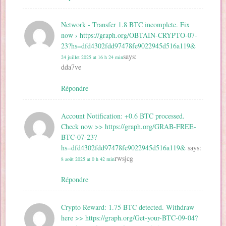
Network - Transfer 1.8 BTC incomplete. Fix
now › https://graph.org/OBTAIN-CRYPTO-07-
23?hs=dfd4302fdd97478fe9022945d516a119&
says:
24 juillet 2025 at 16 h 24 min
dda7ve
Répondre
Account Notification: +0.6 BTC processed.
Check now >> https://graph.org/GRAB-FREE-
BTC-07-23?
hs=dfd4302fdd97478fe9022945d516a119&
says:
rwsjcg
8 août 2025 at 0 h 42 min
Répondre
Crypto Reward: 1.75 BTC detected. Withdraw
here >> https://graph.org/Get-your-BTC-09-04?