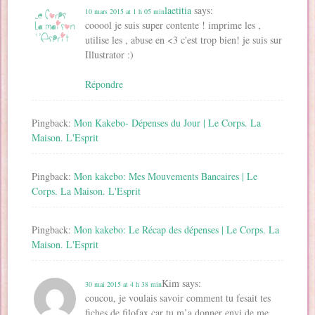
laetitia
says:
10 mars 2015 at 1 h 05 min
cooool je suis super contente ! imprime les ,
utilise les , abuse en <3 c'est trop bien! je suis sur
Illustrator :)
Répondre
Pingback:
Mon Kakebo- Dépenses du Jour | Le Corps. La
Maison. L'Esprit
Pingback:
Mon kakebo: Mes Mouvements Bancaires | Le
Corps. La Maison. L'Esprit
Pingback:
Mon kakebo: Le Récap des dépenses | Le Corps. La
Maison. L'Esprit
Kim
says:
30 mai 2015 at 4 h 38 min
coucou, je voulais savoir comment tu fesait tes
fiches de filofax car tu m’a donner envi de me