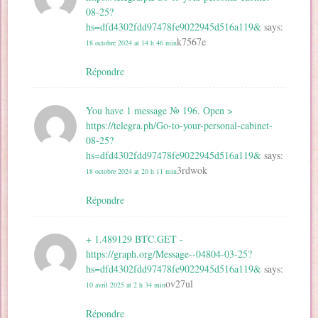
08-25?
hs=dfd4302fdd97478fe9022945d516a119&
says:
k7567e
18 octobre 2024 at 14 h 46 min
Répondre
You have 1 message № 196. Open >
https://telegra.ph/Go-to-your-personal-cabinet-
08-25?
hs=dfd4302fdd97478fe9022945d516a119&
says:
3rdwok
18 octobre 2024 at 20 h 11 min
Répondre
+ 1.489129 BTC.GET -
https://graph.org/Message--04804-03-25?
hs=dfd4302fdd97478fe9022945d516a119&
says:
ov27ul
10 avril 2025 at 2 h 34 min
Répondre