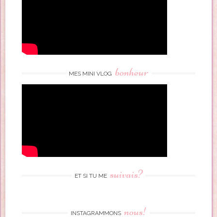
bonheur
MES MINI VLOG
suivais?
ET SI TU ME
nous!
INSTAGRAMMONS