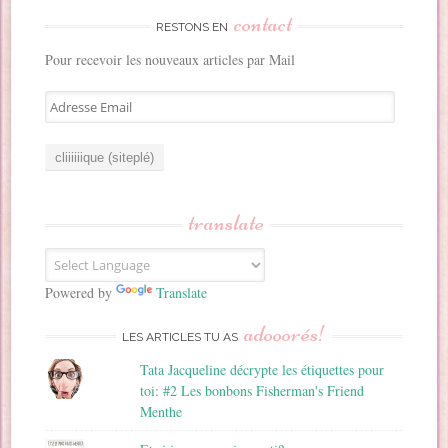
contact
RESTONS EN
Pour recevoir les nouveaux articles par Mail
A
d
r
e
s
s
translate
e
E
m
a
Powered by
Translate
i
adooorés!
l
LES ARTICLES TU AS
Tata Jacqueline décrypte les étiquettes pour
toi: #2 Les bonbons Fisherman's Friend
Menthe