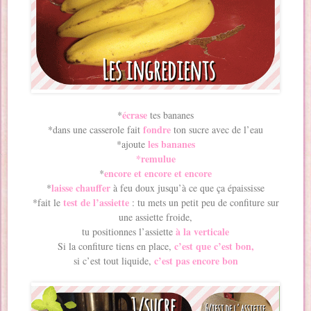
écrase
*
tes bananes
fondre
*dans une casserole fait
ton sucre avec de l’eau
les bananes
*ajoute
*remulue
encore et encore et encore
*
laisse chauffer
*
à feu doux jusqu’à ce que ça épaississe
test de l’assiette
*fait le
: tu mets un petit peu de confiture sur
une assiette froide,
à la verticale
tu positionnes l’assiette
c’est que c’est bon,
Si la confiture tiens en place,
c’est pas encore bon
si c’est tout liquide,