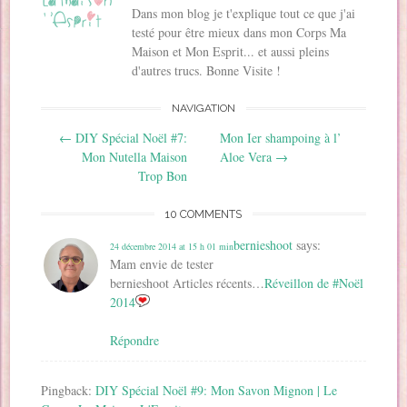
v
r
r
e
u
o
r
e
e
d
v
Dans mon blog je t'explique tout ce que j'ai
u
e
d
d
a
r
v
testé pour être mieux dans mon Corps Ma
d
a
a
n
e
r
a
n
n
s
d
e
Maison et Mon Esprit... et aussi pleins
n
s
s
u
a
d
s
u
u
n
n
a
d'autres trucs. Bonne Visite !
u
n
n
e
s
n
n
e
e
n
u
s
e
n
n
o
n
u
NAVIGATION
n
o
o
u
e
n
o
u
u
v
n
e
Post navigation
u
v
v
e
o
n
←
DIY Spécial Noël #7:
Mon Ier shampoing à l’
v
e
e
l
u
o
e
l
l
l
v
u
Mon Nutella Maison
Aloe Vera
→
l
l
l
e
e
v
Trop Bon
l
e
e
f
l
e
e
f
f
e
l
l
f
e
e
n
e
l
e
n
n
ê
f
e
10 COMMENTS
n
ê
ê
t
e
f
ê
t
t
r
n
e
t
r
r
e
ê
n
bernieshoot
says:
24 décembre 2014 at 15 h 01 min
r
e
e
)
t
ê
e
)
)
r
Mam envie de tester
t
)
e
r
bernieshoot Articles récents…
Réveillon de #Noël
)
e
)
2014
Répondre
Pingback:
DIY Spécial Noël #9: Mon Savon Mignon | Le