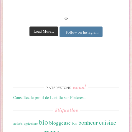
Load More...
Follow on Instagram
nous!
PINTERESTONS
Consultez le profil de Laetitia sur Pinterest.
étiquettes
bio
cuisine
bonheur
bloggeuse
achats
bon
agriculture