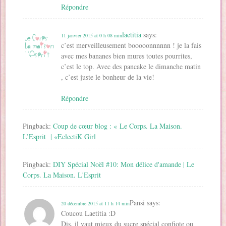
Répondre
laetitia
says:
11 janvier 2015 at 0 h 08 min
c’est merveilleusement booooonnnnnn ! je la fais
avec mes bananes bien mures toutes pourrites,
c’est le top. Avec des pancake le dimanche matin
, c’est juste le bonheur de la vie!
Répondre
Pingback:
Coup de cœur blog : « Le Corps. La Maison.
L’Esprit | «EclectiK Girl
Pingback:
DIY Spécial Noël #10: Mon délice d'amande | Le
Corps. La Maison. L'Esprit
Pansi
says:
20 décembre 2015 at 11 h 14 min
Coucou Laetitia :D
Dis, il vaut mieux du sucre spécial confiote ou