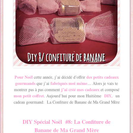
Pour Noël
des petits cadeaux
cette année, j’ai décidé d’offrir
gourmands
fabriqués moi même
que j’ai
… Alors je vais te
j’ai créé mes cadeaux
montrer pas à pas comment
et composé
mon petit coffret
DIY,
. Aujourd’hui pour mon Huitième
un
cadeau gourmand: La Confiture de Banane de Ma Grand Mère
DIY Spécial Noël #8: La Confiture de
Banane de Ma Grand Mère