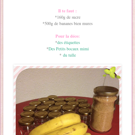
Il te faut :
*160g de sucre
*500g de bananes bien mures
Pour la déco:
*
des étiquettes
*
Des Petits bocaux mimi
*
du tulle