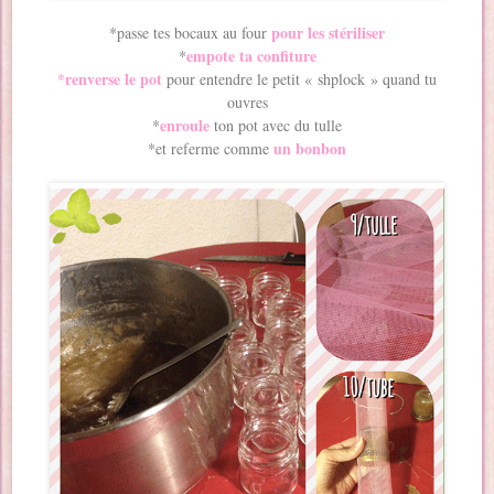
pour les stériliser
*passe tes bocaux au four
empote ta confiture
*
*renverse le pot
pour entendre le petit « shplock » quand tu
ouvres
enroule
*
ton pot avec du tulle
un bonbon
*et referme comme