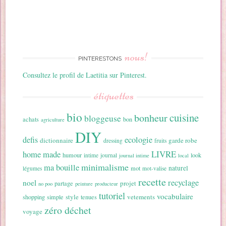
nous!
PINTERESTONS
Consultez le profil de Laetitia sur Pinterest.
étiquettes
bio
cuisine
bonheur
bloggeuse
achats
bon
agriculture
DIY
ecologie
defis
dictionnaire
garde robe
dressing
fruits
home made
LIVRE
humour
look
intime
journal
journal intime
local
minimalisme
ma bouille
naturel
mot
légumes
mot-valise
recette
recyclage
noel
projet
partage
no poo
peinture
producteur
tutoriel
vocabulaire
style
vetements
shopping
simple
tenues
zéro déchet
voyage