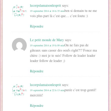
lecorpslamaisonlesprit
says:
ben si demain tu ne me
19 septembre 2014 at 18 h 35 min
vois plus part là c’est que… c’est foutu :)
Répondre
Le petit monde de Mary
says:
On ne fais pas de
19 septembre 2014 at 19 h 09 min
gâteaux sans casser des oeufs right?!? Fonce ma
chère :) moi je te suis! Follow de leader leader
leader follow de leader ;)
Répondre
lecorpslamaisonlesprit
says:
purée c’est trop gentil!
19 septembre 2014 at 22 h 13 min
merciiiii!
Répondre