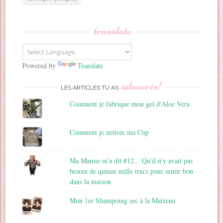
e
s
s
translate
e
E
m
a
Powered by
Translate
i
adooorés!
l
LES ARTICLES TU AS
Comment je fabrique mon gel d'Aloe Vera
Comment je nettoie ma Cup
Ma Mamie m'a dit #12... Qu'il n'y avait pas
besoin de quinze mille trucs pour sentir bon
dans la maison
Mon 1er Shampoing sec à la Maïzena