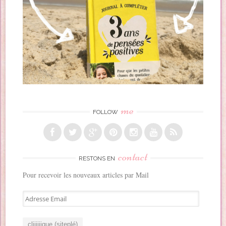
me
FOLLOW
contact
RESTONS EN
Pour recevoir les nouveaux articles par Mail
A
d
r