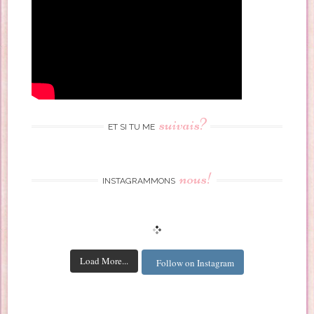
suivais?
ET SI TU ME
nous!
INSTAGRAMMONS
Load More...
Follow on Instagram