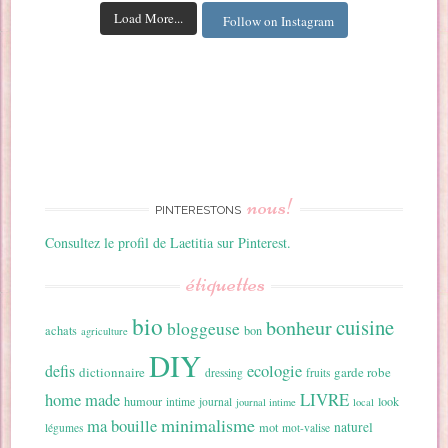
Load More...
Follow on Instagram
nous!
PINTERESTONS
Consultez le profil de Laetitia sur Pinterest.
étiquettes
bio
cuisine
bonheur
bloggeuse
achats
bon
agriculture
DIY
ecologie
defis
dictionnaire
garde robe
dressing
fruits
home made
LIVRE
humour
look
intime
journal
journal intime
local
minimalisme
ma bouille
naturel
mot
légumes
mot-valise