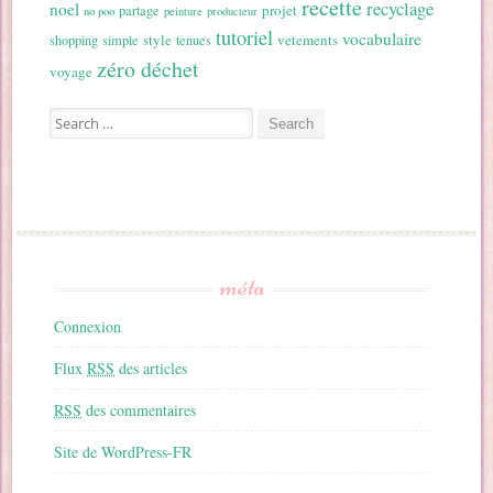
recette
recyclage
noel
projet
partage
no poo
peinture
producteur
tutoriel
vocabulaire
style
vetements
shopping
simple
tenues
zéro déchet
voyage
Search for:
méta
Connexion
Flux
RSS
des articles
RSS
des commentaires
Site de WordPress-FR