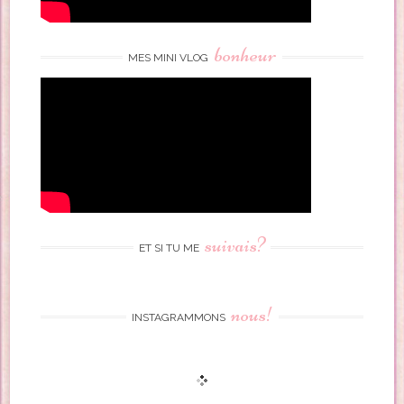
bonheur
MES MINI VLOG
suivais?
ET SI TU ME
nous!
INSTAGRAMMONS