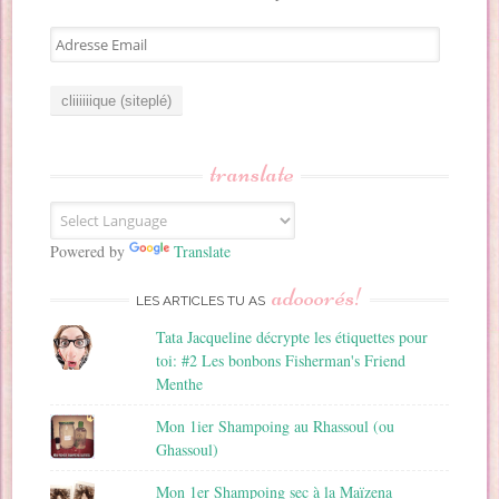
A
d
r
e
s
s
translate
e
E
m
a
Powered by
Translate
i
adooorés!
l
LES ARTICLES TU AS
Tata Jacqueline décrypte les étiquettes pour
toi: #2 Les bonbons Fisherman's Friend
Menthe
Mon 1ier Shampoing au Rhassoul (ou
Ghassoul)
Mon 1er Shampoing sec à la Maïzena