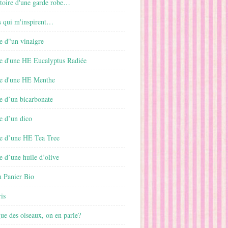
istoire d'une garde robe…
s qui m'inspirent…
e d"un vinaigre
e d'une HE Eucalyptus Radiée
e d'une HE Menthe
e d’un bicarbonate
e d’un dico
e d’une HE Tea Tree
 d’une huile d’olive
 Panier Bio
is
gue des oiseaux, on en parle?