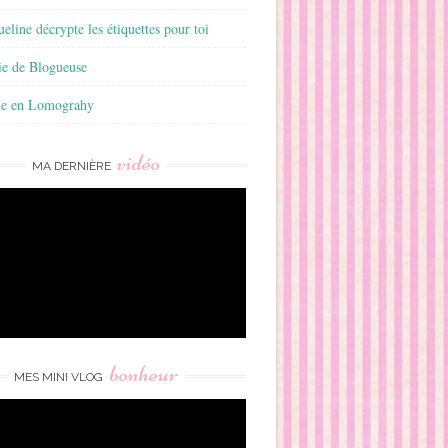
ueline décrypte les étiquettes pour toi
ie de Blogueuse
ie en Lomograhy
vidéo
MA DERNIÈRE
bonheur
MES MINI VLOG