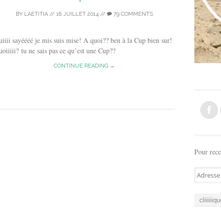
BY
LAETITIA
//
18 JUILLET 2014
//
79 COMMENTS
iiii sayéééé je mis suis mise! A quoi?? ben à la Cup bien sur!
oiiiii? tu ne sais pas ce qu’est une Cup??
CONTINUE READING →
Pour rece
A
d
r
e
s