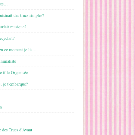
ste…
cuisinait des trucs simples?
parlait musique?
ecyclait?
 en ce moment je lis…
inimaliste
ne fille Organisée
, je t'embarque?
n
 des Trucs d'Avant