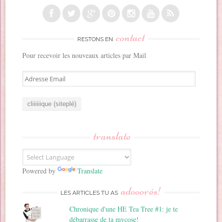
contact
RESTONS EN
Pour recevoir les nouveaux articles par Mail
A
d
r
e
s
s
translate
e
E
m
a
Powered by
Translate
i
adooorés!
l
LES ARTICLES TU AS
Chronique d'une HE Tea Tree #1: je te
débarrasse de ta mycose!