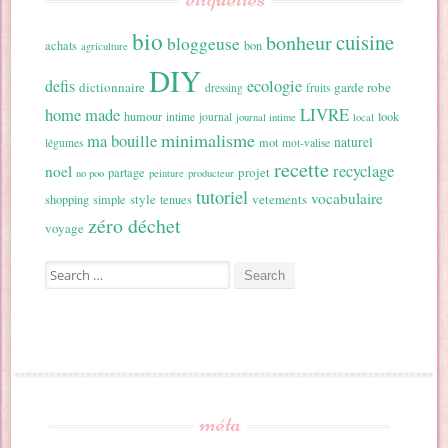
bio
cuisine
bonheur
bloggeuse
achats
bon
agriculture
DIY
ecologie
defis
dictionnaire
garde robe
dressing
fruits
home made
LIVRE
humour
look
intime
journal
journal intime
local
minimalisme
ma bouille
naturel
mot
légumes
mot-valise
recette
recyclage
noel
projet
partage
no poo
peinture
producteur
tutoriel
vocabulaire
style
vetements
shopping
simple
tenues
zéro déchet
voyage
Search for:
méta