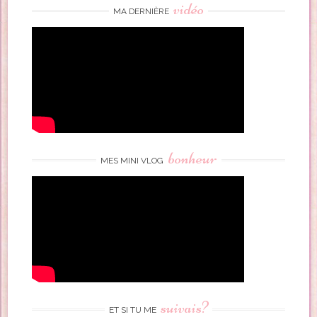
vidéo
MA DERNIÈRE
bonheur
MES MINI VLOG
suivais?
ET SI TU ME