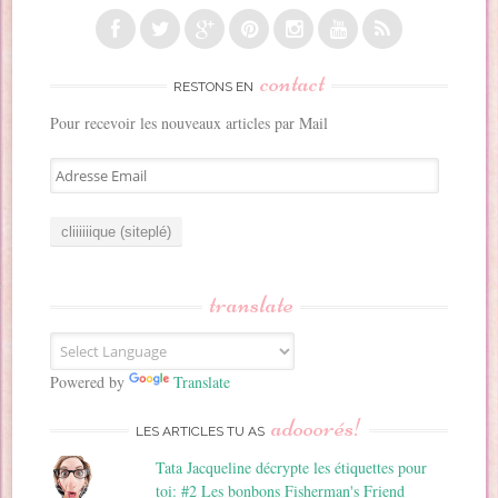
contact
RESTONS EN
Pour recevoir les nouveaux articles par Mail
A
d
r
e
s
s
translate
e
E
m
a
Powered by
Translate
i
adooorés!
l
LES ARTICLES TU AS
Tata Jacqueline décrypte les étiquettes pour
toi: #2 Les bonbons Fisherman's Friend