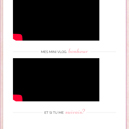
bonheur
MES MINI VLOG
suivais?
ET SI TU ME