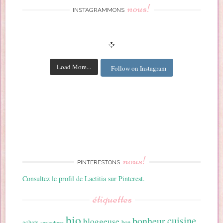
nous!
INSTAGRAMMONS
Load More...
Follow on Instagram
nous!
PINTERESTONS
Consultez le profil de Laetitia sur Pinterest.
étiquettes
bio
cuisine
bonheur
bloggeuse
achats
bon
agriculture