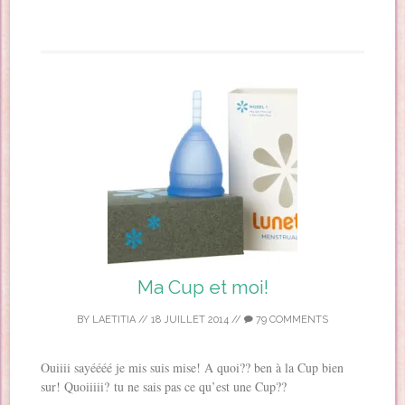
Ma Cup et moi!
BY
LAETITIA
//
18 JUILLET 2014
//
79 COMMENTS
Ouiiii sayéééé je mis suis mise! A quoi?? ben à la Cup bien
sur! Quoiiiii? tu ne sais pas ce qu’est une Cup??