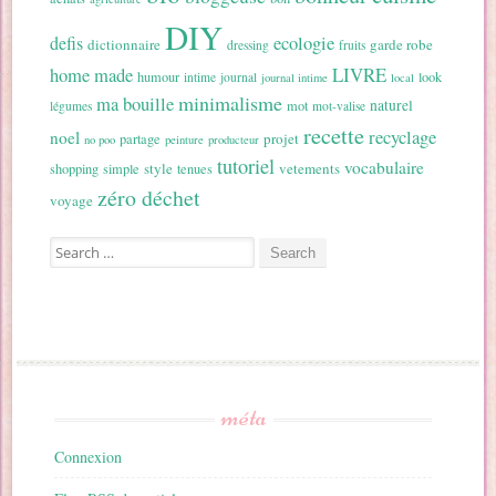
DIY
ecologie
defis
dictionnaire
garde robe
dressing
fruits
home made
LIVRE
humour
look
intime
journal
journal intime
local
minimalisme
ma bouille
naturel
mot
légumes
mot-valise
recette
recyclage
noel
projet
partage
no poo
peinture
producteur
tutoriel
vocabulaire
style
vetements
shopping
simple
tenues
zéro déchet
voyage
Search for:
méta
Connexion