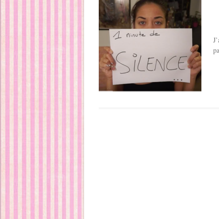
J’
pa