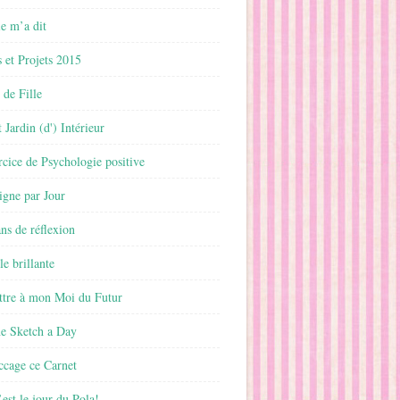
 m’a dit
 et Projets 2015
 de Fille
 Jardin (d') Intérieur
rcice de Psychologie positive
ligne par Jour
ans de réflexion
le brillante
ttre à mon Moi du Futur
ne Sketch a Day
ccage ce Carnet
est le jour du Pola!