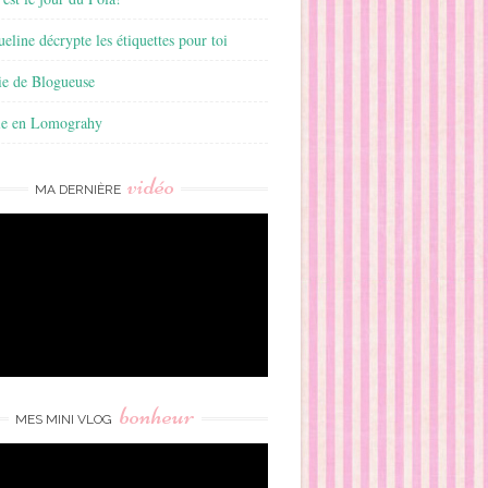
ueline décrypte les étiquettes pour toi
ie de Blogueuse
ie en Lomograhy
vidéo
MA DERNIÈRE
bonheur
MES MINI VLOG