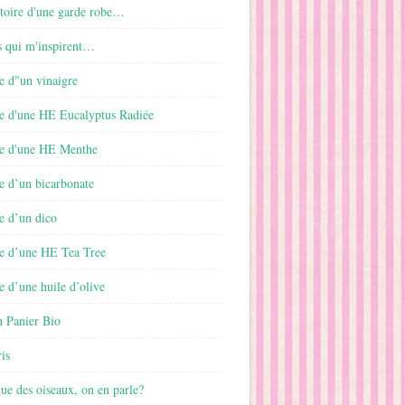
istoire d'une garde robe…
s qui m'inspirent…
e d"un vinaigre
e d'une HE Eucalyptus Radiée
e d'une HE Menthe
e d’un bicarbonate
e d’un dico
e d’une HE Tea Tree
 d’une huile d’olive
 Panier Bio
is
gue des oiseaux, on en parle?