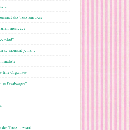
ste…
cuisinait des trucs simples?
parlait musique?
ecyclait?
 en ce moment je lis…
inimaliste
ne fille Organisée
, je t'embarque?
n
 des Trucs d'Avant