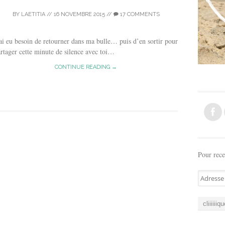
BY
LAETITIA
//
16 NOVEMBRE 2015
//
17 COMMENTS
ai eu besoin de retourner dans ma bulle… puis d’en sortir pour
rtager cette minute de silence avec toi…
CONTINUE READING →
Pour rece
A
d
r
e
s