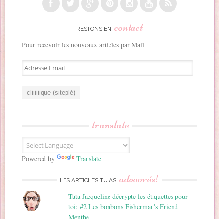
contact
RESTONS EN
Pour recevoir les nouveaux articles par Mail
A
d
r
e
s
s
translate
e
E
m
a
Powered by
Translate
i
adooorés!
l
LES ARTICLES TU AS
Tata Jacqueline décrypte les étiquettes pour
toi: #2 Les bonbons Fisherman's Friend
Menthe