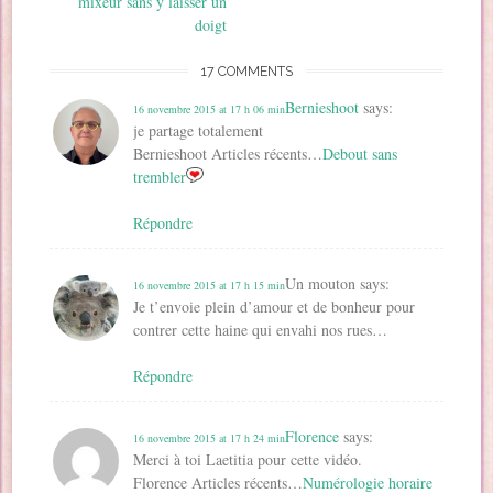
mixeur sans y laisser un
f
e
e
n
e
l
e
n
n
ê
f
e
doigt
n
ê
ê
t
e
f
ê
t
t
r
n
e
t
r
r
e
ê
n
r
e
e
)
t
ê
17 COMMENTS
e
)
)
r
t
)
e
r
Bernieshoot
says:
)
e
16 novembre 2015 at 17 h 06 min
)
je partage totalement
Bernieshoot Articles récents…
Debout sans
trembler
Répondre
Un mouton
says:
16 novembre 2015 at 17 h 15 min
Je t’envoie plein d’amour et de bonheur pour
contrer cette haine qui envahi nos rues…
Répondre
Florence
says:
16 novembre 2015 at 17 h 24 min
Merci à toi Laetitia pour cette vidéo.
Florence Articles récents…
Numérologie horaire