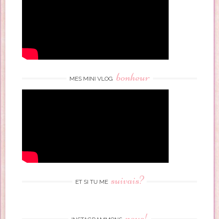
bonheur
MES MINI VLOG
suivais?
ET SI TU ME
nous!