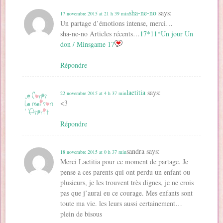
sha-ne-no
says:
17 novembre 2015 at 21 h 39 min
Un partage d’émotions intense, merci…
sha-ne-no Articles récents…
17*11*Un jour Un
don / Minsgame 17
Répondre
laetitia
says:
22 novembre 2015 at 4 h 37 min
<3
Répondre
sandra
says:
18 novembre 2015 at 0 h 37 min
Merci Laetitia pour ce moment de partage. Je
pense a ces parents qui ont perdu un enfant ou
plusieurs, je les trouvent très dignes, je ne crois
pas que j’aurai eu ce courage. Mes enfants sont
toute ma vie. les leurs aussi certainement…
plein de bisous