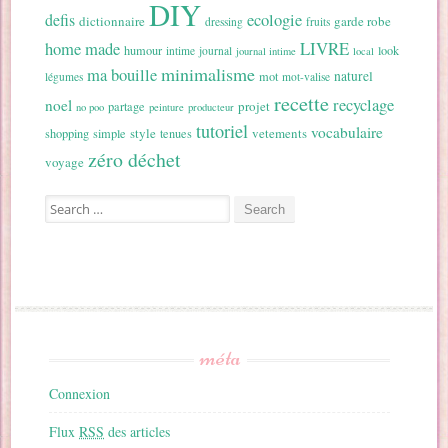
DIY
ecologie
defis
dictionnaire
garde robe
dressing
fruits
home made
LIVRE
humour
look
intime
journal
journal intime
local
minimalisme
ma bouille
naturel
mot
légumes
mot-valise
recette
recyclage
noel
projet
partage
no poo
peinture
producteur
tutoriel
vocabulaire
style
vetements
shopping
simple
tenues
zéro déchet
voyage
Search for:
méta
Connexion
Flux
RSS
des articles