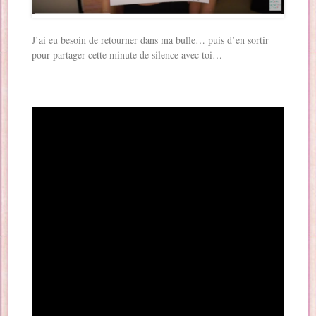
J’ai eu besoin de retourner dans ma bulle… puis d’en sortir
pour partager cette minute de silence avec toi…