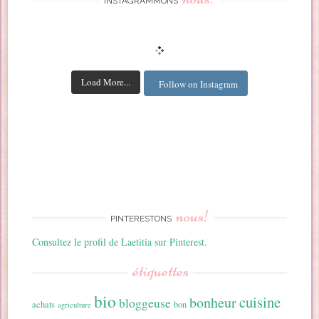
INSTAGRAMMONS
Load More...
Follow on Instagram
nous!
PINTERESTONS
Consultez le profil de Laetitia sur Pinterest.
étiquettes
bio
cuisine
bonheur
bloggeuse
achats
bon
agriculture