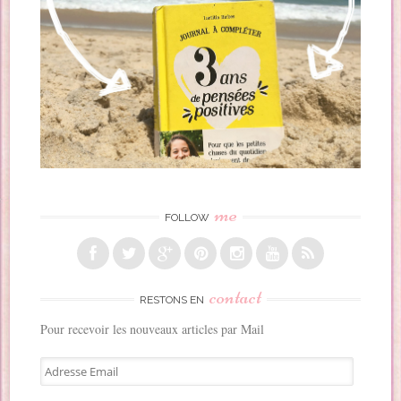
me
FOLLOW
contact
RESTONS EN
Pour recevoir les nouveaux articles par Mail
A
d