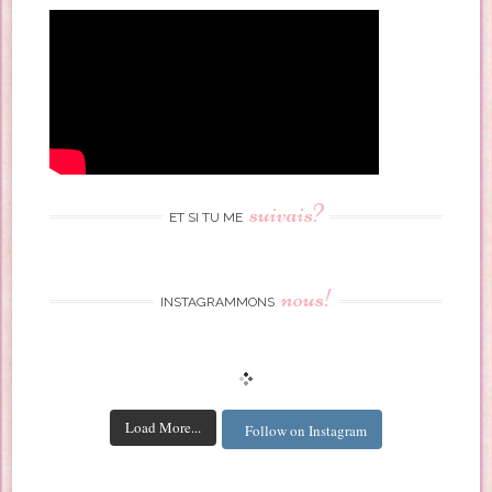
suivais?
ET SI TU ME
nous!
INSTAGRAMMONS
Load More...
Follow on Instagram