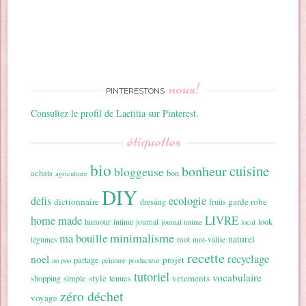
nous!
PINTERESTONS
Consultez le profil de Laetitia sur Pinterest.
étiquettes
bio
cuisine
bonheur
bloggeuse
achats
bon
agriculture
DIY
ecologie
defis
dictionnaire
garde robe
dressing
fruits
home made
LIVRE
humour
look
intime
journal
journal intime
local
minimalisme
ma bouille
naturel
mot
légumes
mot-valise
recette
recyclage
noel
projet
partage
no poo
peinture
producteur
tutoriel
vocabulaire
style
vetements
shopping
simple
tenues
zéro déchet
voyage