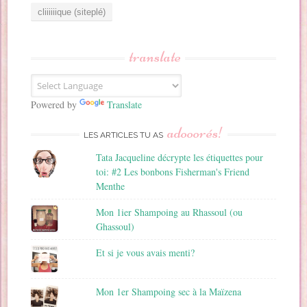
r
e
s
s
translate
e
E
m
a
Powered by
Translate
i
adooorés!
l
LES ARTICLES TU AS
Tata Jacqueline décrypte les étiquettes pour
toi: #2 Les bonbons Fisherman's Friend
Menthe
Mon 1ier Shampoing au Rhassoul (ou
Ghassoul)
Et si je vous avais menti?
Mon 1er Shampoing sec à la Maïzena