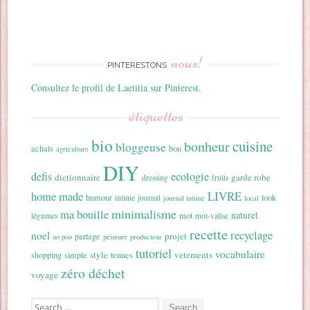
nous!
PINTERESTONS
Consultez le profil de Laetitia sur Pinterest.
étiquettes
bio
cuisine
bonheur
bloggeuse
achats
bon
agriculture
DIY
ecologie
defis
dictionnaire
garde robe
dressing
fruits
home made
LIVRE
humour
look
intime
journal
journal intime
local
minimalisme
ma bouille
naturel
mot
légumes
mot-valise
recette
recyclage
noel
projet
partage
no poo
peinture
producteur
tutoriel
vocabulaire
style
vetements
shopping
simple
tenues
zéro déchet
voyage
Search for: