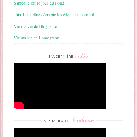
Samedi c’est le jour du Pola!
Tata Jacqueline décrypte les étiquettes pour toi
Vie ma vie de Blogueuse
Vis ma vie en Lomograhy
vidéo
MA DERNIÈRE
bonheur
MES MINI VLOG