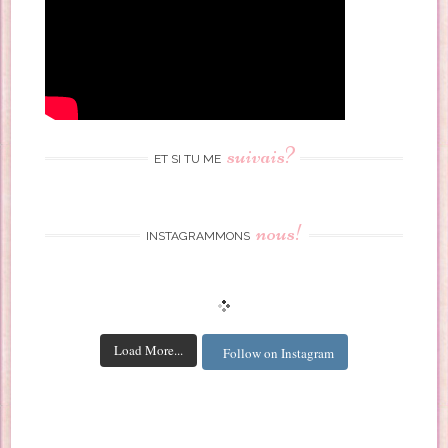
suivais?
ET SI TU ME
nous!
INSTAGRAMMONS
Load More...
Follow on Instagram