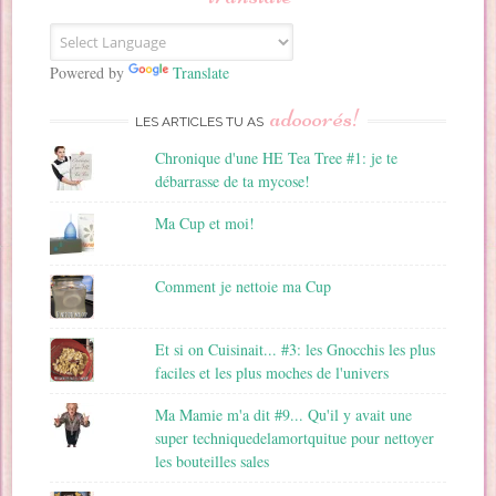
e
E
m
a
Powered by
Translate
i
adooorés!
l
LES ARTICLES TU AS
Chronique d'une HE Tea Tree #1: je te
débarrasse de ta mycose!
Ma Cup et moi!
Comment je nettoie ma Cup
Et si on Cuisinait... #3: les Gnocchis les plus
faciles et les plus moches de l'univers
Ma Mamie m'a dit #9... Qu'il y avait une
super techniquedelamortquitue pour nettoyer
les bouteilles sales