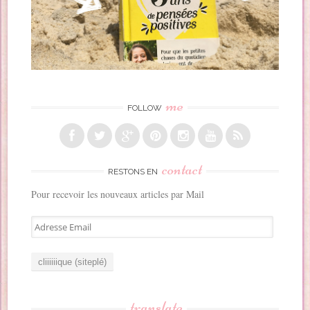
me
FOLLOW
contact
RESTONS EN
Pour recevoir les nouveaux articles par Mail
A
d
r
e
s
s
translate