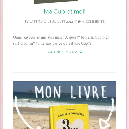
Ma Cup et moi!
BY
LAETITIA
//
18 JUILLET 2014
//
79 COMMENTS
Ouiiii sayéééé je mis suis mise! A quoi?? ben à la Cup bien
sur! Quoiiiii? tu ne sais pas ce qu’est une Cup??
CONTINUE READING →