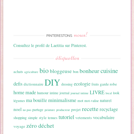
nous!
PINTERESTONS
Consultez le profil de Laetitia sur Pinterest.
étiquettes
bio
cuisine
bonheur
bloggeuse
achats
bon
agriculture
DIY
ecologie
defis
dictionnaire
garde robe
dressing
fruits
home made
LIVRE
humour
look
intime
journal
journal intime
local
minimalisme
ma bouille
naturel
mot
légumes
mot-valise
recette
recyclage
noel
projet
partage
no poo
peinture
producteur
tutoriel
vocabulaire
style
vetements
shopping
simple
tenues
zéro déchet
voyage