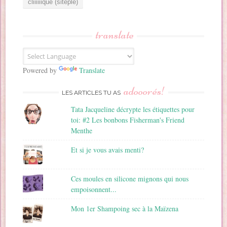
e
s
s
translate
e
E
m
a
Powered by
Translate
i
adooorés!
l
LES ARTICLES TU AS
Tata Jacqueline décrypte les étiquettes pour
toi: #2 Les bonbons Fisherman's Friend
Menthe
Et si je vous avais menti?
Ces moules en silicone mignons qui nous
empoisonnent...
Mon 1er Shampoing sec à la Maïzena