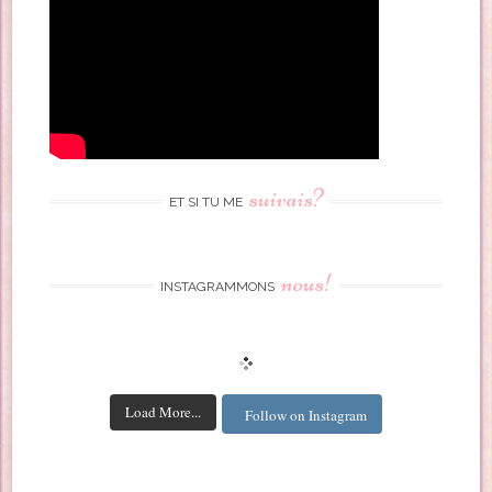
suivais?
ET SI TU ME
nous!
INSTAGRAMMONS
Load More...
Follow on Instagram