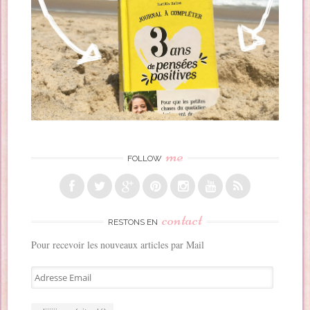
me
FOLLOW
contact
RESTONS EN
Pour recevoir les nouveaux articles par Mail
A
d
r