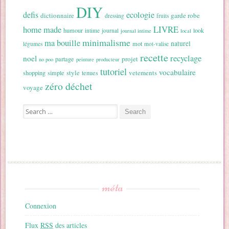
DIY
ecologie
defis
dictionnaire
garde robe
dressing
fruits
home made
LIVRE
humour
look
intime
journal
journal intime
local
minimalisme
ma bouille
naturel
mot
légumes
mot-valise
recette
recyclage
noel
projet
partage
no poo
peinture
producteur
tutoriel
vocabulaire
style
vetements
shopping
simple
tenues
zéro déchet
voyage
Search for:
méta
Connexion
Flux
RSS
des articles