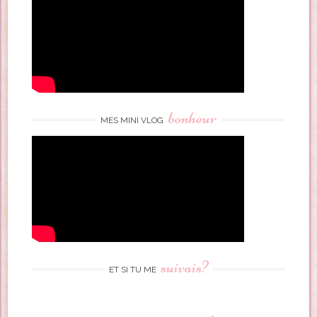
bonheur
MES MINI VLOG
suivais?
ET SI TU ME