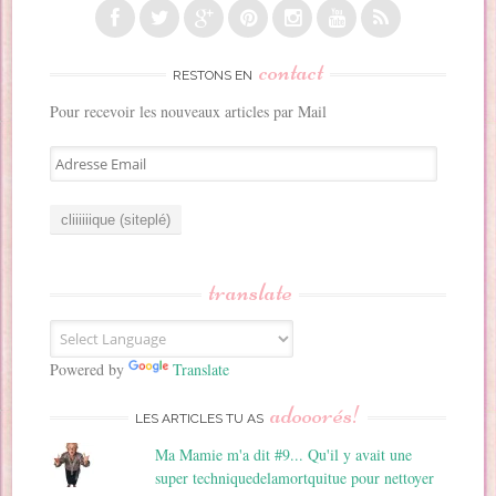
contact
RESTONS EN
Pour recevoir les nouveaux articles par Mail
A
d
r
e
s
s
translate
e
E
m
a
Powered by
Translate
i
adooorés!
l
LES ARTICLES TU AS
Ma Mamie m'a dit #9... Qu'il y avait une
super techniquedelamortquitue pour nettoyer