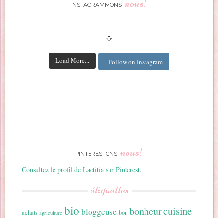
nous!
INSTAGRAMMONS
Load More...
Follow on Instagram
nous!
PINTERESTONS
Consultez le profil de Laetitia sur Pinterest.
étiquettes
bio
cuisine
bonheur
bloggeuse
achats
bon
agriculture