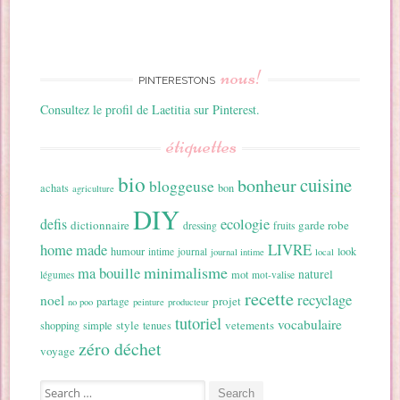
nous!
PINTERESTONS
Consultez le profil de Laetitia sur Pinterest.
étiquettes
bio
cuisine
bonheur
bloggeuse
achats
bon
agriculture
DIY
ecologie
defis
dictionnaire
garde robe
dressing
fruits
home made
LIVRE
humour
look
intime
journal
journal intime
local
minimalisme
ma bouille
naturel
mot
légumes
mot-valise
recette
recyclage
noel
projet
partage
no poo
peinture
producteur
tutoriel
vocabulaire
style
vetements
shopping
simple
tenues
zéro déchet
voyage
Search for: