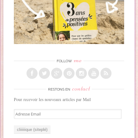
me
FOLLOW
contact
RESTONS EN
Pour recevoir les nouveaux articles par Mail
A
d
r
e