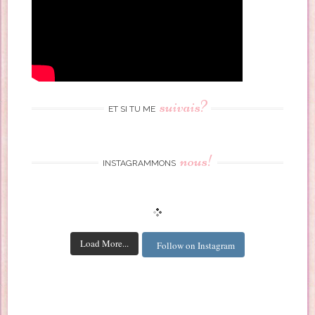
suivais?
ET SI TU ME
nous!
INSTAGRAMMONS
Load More...
Follow on Instagram