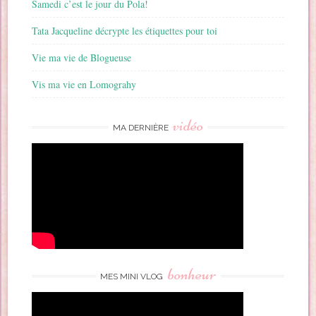
Samedi c’est le jour du Pola!
Tata Jacqueline décrypte les étiquettes pour toi
Vie ma vie de Blogueuse
Vis ma vie en Lomograhy
vidéo
MA DERNIÈRE
bonheur
MES MINI VLOG