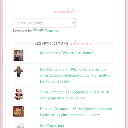
s
s
translate
e
E
m
a
Powered by
Translate
i
adooorés!
l
LES ARTICLES TU AS
Ma vie Sans Tétés et Sans Soutifs
Ma Mamie m'a dit #9... Qu'il y avait une
super techniquedelamortquitue pour nettoyer
les bouteilles sales
Voila comment j'ai économisé 1700e/an en
changeant mon mode de vie
Et si on Cuisinait... #3: les Gnocchis les plus
faciles et les plus moches de l'univers
Ma Cup et moi!