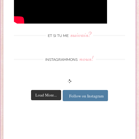
suivais?
ET SI TU ME
nous!
INSTAGRAMMONS
Load More...
Follow on Instagram