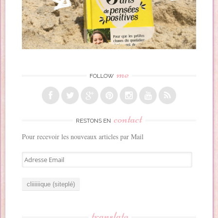
me
FOLLOW
contact
RESTONS EN
Pour recevoir les nouveaux articles par Mail
A
d
r
e
s
s
translate