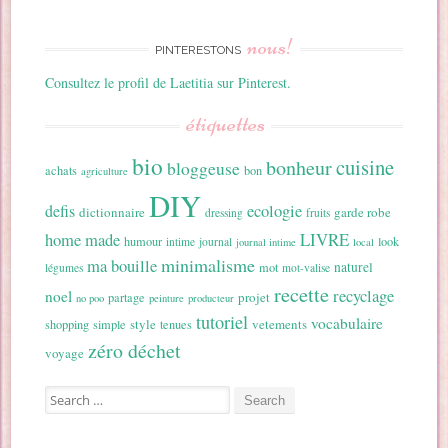
nous!
PINTERESTONS
Consultez le profil de Laetitia sur Pinterest.
étiquettes
bio
cuisine
bonheur
bloggeuse
achats
bon
agriculture
DIY
ecologie
defis
dictionnaire
garde robe
dressing
fruits
home made
LIVRE
humour
look
intime
journal
journal intime
local
minimalisme
ma bouille
naturel
mot
légumes
mot-valise
recette
recyclage
noel
projet
partage
no poo
peinture
producteur
tutoriel
vocabulaire
style
vetements
shopping
simple
tenues
zéro déchet
voyage
Search for: