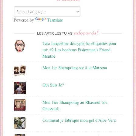
e
E
m
a
Powered by
Translate
i
adooorés!
l
LES ARTICLES TU AS
Tata Jacqueline décrypte les étiquettes pour
toi: #2 Les bonbons Fisherman's Friend
Menthe
Mon 1er Shampoing sec à la Maïzena
Qui Suis Je?
Mon 1ier Shampoing au Rhassoul (ou
Ghassoul)
Comment je fabrique mon gel d'Aloe Vera