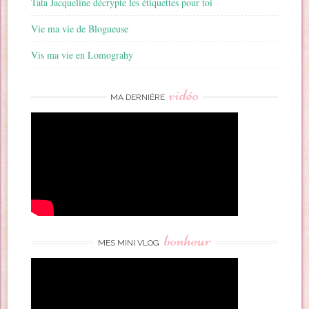
Tata Jacqueline décrypte les étiquettes pour toi
Vie ma vie de Blogueuse
Vis ma vie en Lomograhy
vidéo
MA DERNIÈRE
bonheur
MES MINI VLOG