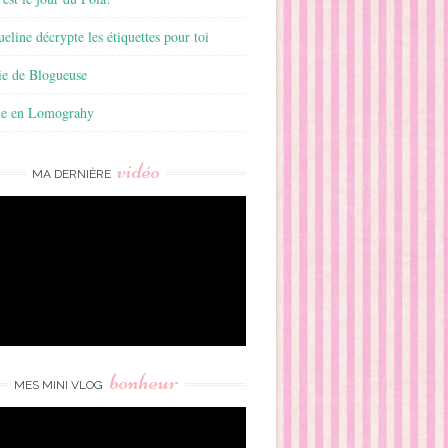
ueline décrypte les étiquettes pour toi
ie de Blogueuse
ie en Lomograhy
vidéo
MA DERNIÈRE
bonheur
MES MINI VLOG