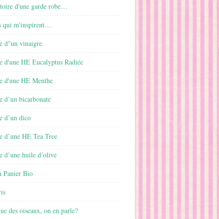
istoire d'une garde robe…
s qui m'inspirent…
e d"un vinaigre
e d'une HE Eucalyptus Radiée
e d'une HE Menthe
e d’un bicarbonate
e d’un dico
e d’une HE Tea Tree
 d’une huile d’olive
 Panier Bio
is
gue des oiseaux, on en parle?