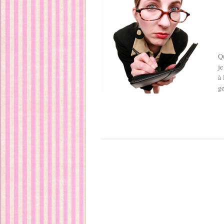
Qu
je
à 
ge