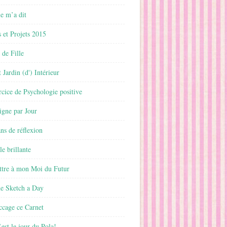
 m’a dit
 et Projets 2015
 de Fille
 Jardin (d') Intérieur
rcice de Psychologie positive
ligne par Jour
ans de réflexion
le brillante
ttre à mon Moi du Futur
ne Sketch a Day
ccage ce Carnet
est le jour du Pola!