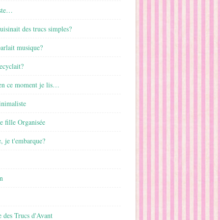
ste…
cuisinait des trucs simples?
parlait musique?
ecyclait?
 en ce moment je lis…
inimaliste
ne fille Organisée
, je t'embarque?
n
 des Trucs d'Avant