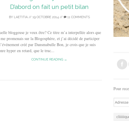
D’abord on fait un petit bilan
BY
LAETITIA
//
19 OCTOBRE 2014
//
11 COMMENTS
elle bloggeuse je veux être? Ce titre m’a interpellée alors que
 me promenais sur la Blogosphère, et j’ai décidé de participer
l’événement créé par Dansmabulle Bon, je crois que je suis
nre hyper en retard, que le truc...
CONTINUE READING →
Pour rece
A
d
r
e
s