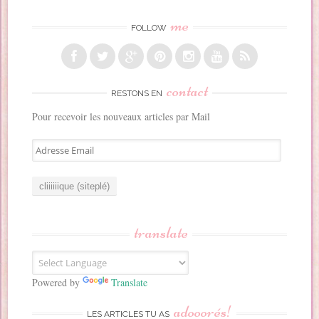
me
FOLLOW
contact
RESTONS EN
Pour recevoir les nouveaux articles par Mail
A
d
r
e
s
s
translate
e
E
m
a
Powered by
Translate
i
adooorés!
l
LES ARTICLES TU AS