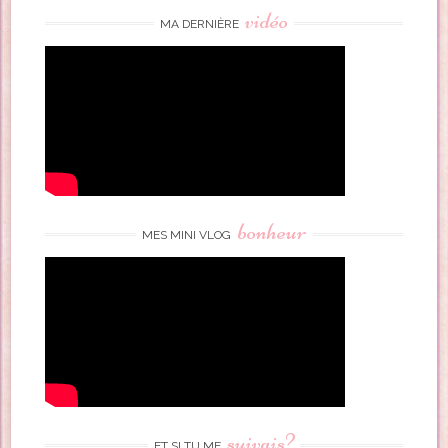
vidéo
MA DERNIÈRE
bonheur
MES MINI VLOG
suivais?
ET SI TU ME