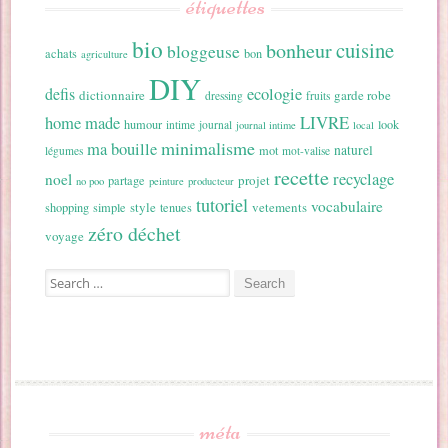
étiquettes
bio
cuisine
bonheur
bloggeuse
achats
bon
agriculture
DIY
ecologie
defis
dictionnaire
garde robe
dressing
fruits
home made
LIVRE
humour
look
intime
journal
journal intime
local
minimalisme
ma bouille
naturel
mot
légumes
mot-valise
recette
recyclage
noel
projet
partage
no poo
peinture
producteur
tutoriel
vocabulaire
style
vetements
shopping
simple
tenues
zéro déchet
voyage
Search for:
méta