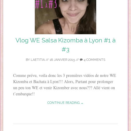
Vlog WE Salsa Kizomba à Lyon #1 à
#3
BY
LAETITIA
//
18 JANVIER 2015
//
4 COMMENTS
Comme prévu, voila donc les 3 premières vidéos de notre WE
Kizomba et Bachata à Lyon!!! Alors, Partant pour prolonger
un peu ton WE et venir Kizomber avec nous??? Allé vient on
t’embarque!!
CONTINUE READING →