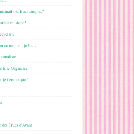
cuisinait des trucs simples?
parlait musique?
ecyclait?
 en ce moment je lis…
inimaliste
ne fille Organisée
, je t'embarque?
n
 des Trucs d'Avant