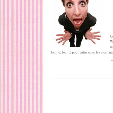
Co
Wo
wo
fouillé, fouillé pour enfin saisir les avant
C