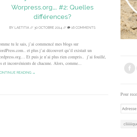
Worpress.org…. #2: Quelles
différences?
BY
LAETITIA
//
30 OCTOBRE 2014
//
16 COMMENTS
mme tu le sais, j’ai commencé mes blogs sur
rdPress.com.. et plus j’ai découvert qu’il existait un
rdpress.org… Et puis je n’ai plus rien compris.. j’ai fouillé,
ages et inconvénients de chacune. Alors, comme...
ONTINUE READING →
Pour rece
A
d
r
e
s