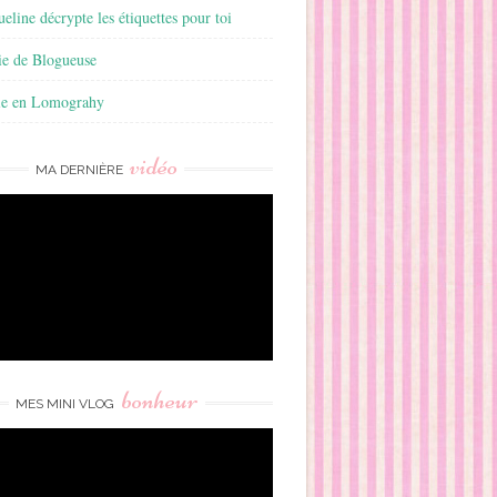
ueline décrypte les étiquettes pour toi
ie de Blogueuse
ie en Lomograhy
vidéo
MA DERNIÈRE
bonheur
MES MINI VLOG