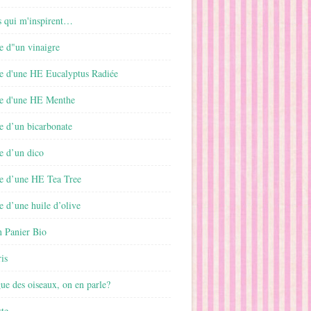
s qui m'inspirent…
e d"un vinaigre
e d'une HE Eucalyptus Radiée
e d'une HE Menthe
e d’un bicarbonate
e d’un dico
e d’une HE Tea Tree
 d’une huile d’olive
 Panier Bio
is
gue des oiseaux, on en parle?
ste…