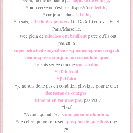
laquelle de courge,
*Bon, ne me demande pas
réfléchir,
*mon cerveau n’est pas disposé à
le train,
* car je suis dans
le train des pauvres
*tu sais,
OuiGo à 10 euros le billet
Paris/Marseille,
mioches qui braillent
*avec plein de
parce qu’ils ont
pas eu la
superpeluchedisneya50eurosquememepasnerevejach
eteamesgossessiunjourjarriveaenfabriquer
une sardine
*je suis serrée comme
*il fait froid
*j’ai faim
*je ne suis donc pas en condition physique pour te citer
des noms de courges
.
tu ne m’en voudras pas
*
, pas vrai?
*bref
une personne lambda,
*Avant, quand j’étais
pas plus de questions
*de celles qui ne se posent
que
ça,