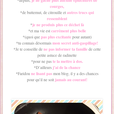
je ne gâche plus aucune épluchures de
*depuis,
courges,
autres trucs qui
*de butternut, de citrouille et
ressemblent
je ne produis plus ce déchet là
*
carrément plus belle
*et ma vie est
pas plus excitante
*(quoi que
pour autant)
mon secret anti-gaspillage!
*tu connais désormais
ne pas informer ta famille
*Je te conseille de
de cette
petite astuce de radinette
te la mettre à dos.
*pour ne pas
j’ai de la chance
*D’ailleurs
ne lisant pas
*Faridou
mon blog, il y a des chances
jamais au courant!
pour qu’il ne soit