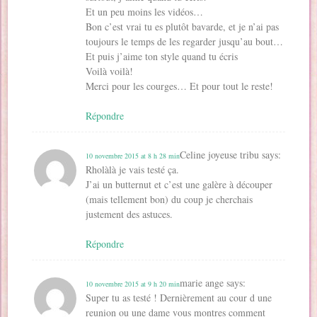
Et un peu moins les vidéos…
Bon c’est vrai tu es plutôt bavarde, et je n’ai pas
toujours le temps de les regarder jusqu’au bout…
Et puis j’aime ton style quand tu écris
Voilà voilà!
Merci pour les courges… Et pour tout le reste!
Répondre
Celine joyeuse tribu
says:
10 novembre 2015 at 8 h 28 min
Rholàlà je vais testé ça.
J’ai un butternut et c’est une galère à découper
(mais tellement bon) du coup je cherchais
justement des astuces.
Répondre
marie ange
says:
10 novembre 2015 at 9 h 20 min
Super tu as testé ! Dernièrement au cour d une
reunion ou une dame vous montres comment