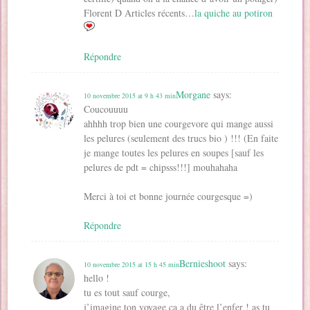
Florent D Articles récents…
la quiche au potiron
Répondre
Morgane
says:
10 novembre 2015 at 9 h 43 min
Coucouuuu
ahhhh trop bien une courgevore qui mange aussi
les pelures (seulement des trucs bio ) !!! (En faite
je mange toutes les pelures en soupes [sauf les
pelures de pdt = chipsss!!!] mouhahaha
Merci à toi et bonne journée courgesque =)
Répondre
Bernieshoot
says:
10 novembre 2015 at 15 h 45 min
hello !
tu es tout sauf courge,
j’imagine ton voyage ça a du être l’enfer ! as tu