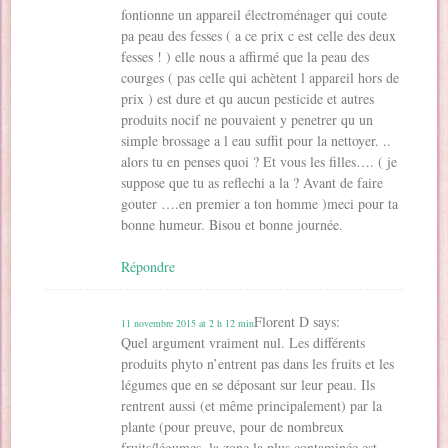
fontionne un appareil électroménager qui coute
pa peau des fesses ( a ce prix c est celle des deux
fesses ! ) elle nous a affirmé que la peau des
courges ( pas celle qui achètent l appareil hors de
prix ) est dure et qu aucun pesticide et autres
produits nocif ne pouvaient y penetrer qu un
simple brossage a l eau suffit pour la nettoyer. ..
alors tu en penses quoi ? Et vous les filles…. ( je
suppose que tu as reflechi a la ? Avant de faire
gouter ….en premier a ton homme )meci pour ta
bonne humeur. Bisou et bonne journée.
Répondre
Florent D
says:
11 novembre 2015 at 2 h 12 min
Quel argument vraiment nul. Les différents
produits phyto n’entrent pas dans les fruits et les
légumes que en se déposant sur leur peau. Ils
rentrent aussi (et même principalement) par la
plante (pour preuve, pour de nombreux
fruits/légumes, la zone la plus contaminée est