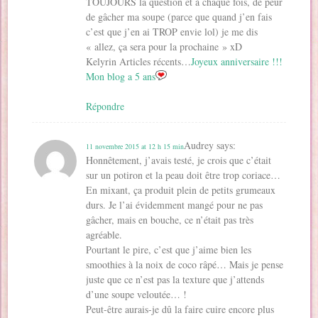
TOUJOURS la question et à chaque fois, de peur
de gâcher ma soupe (parce que quand j’en fais
c’est que j’en ai TROP envie lol) je me dis
« allez, ça sera pour la prochaine » xD
Kelyrin Articles récents…
Joyeux anniversaire !!!
Mon blog a 5 ans
Répondre
Audrey
says:
11 novembre 2015 at 12 h 15 min
Honnêtement, j’avais testé, je crois que c’était
sur un potiron et la peau doit être trop coriace…
En mixant, ça produit plein de petits grumeaux
durs. Je l’ai évidemment mangé pour ne pas
gâcher, mais en bouche, ce n’était pas très
agréable.
Pourtant le pire, c’est que j’aime bien les
smoothies à la noix de coco râpé… Mais je pense
juste que ce n’est pas la texture que j’attends
d’une soupe veloutée… !
Peut-être aurais-je dû la faire cuire encore plus