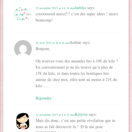
laetitia
says:
22 novembre 2015 at 4 h 34 min
cooooooool merci!!! c’est des super idées ! merci
beaucoup!
Solène
says:
26 avril 2016 at 20 h 46 min
Bonjour,
Où trouvez-vous des amandes bio à 10€ du kilo ?
En conventionnel je ne les trouve qu’à plus de
15€ du kilo, et dans toutes les boutiques bio
autour de chez moi, elles sont au moins à 21€ du
kilo …
Répondre
Kelyrin
says:
11 novembre 2015 at 9 h 32 min
Mais dis donc, c’est une petite révélation que tu
nous as fait découvrir là ! :D Je me pose