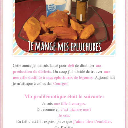
défi
ma
Cette année je me suis lancé pour
de diminuer
production de déchets
une
. Du coup j’ai décidé de trouver
nouvelle destinée à mes épluchures de légumes
. Aujourd’hui
Courges
je m’attaque à celles des
!
Ma problématique était la suivante:
une fille à courges.
Je suis
c’est bizarre non?
Dis comme ça
Je sais.
j’aime bien t’embêter.
En fait c’est fait exprès, parce que
Ok J’arrête.