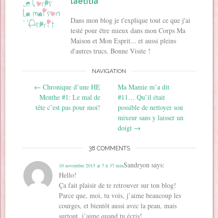
u
v
v
r
o
(
laetitia
v
r
r
e
u
o
r
e
e
d
v
u
e
d
d
a
r
v
Dans mon blog je t'explique tout ce que j'ai
d
a
a
n
e
r
a
n
n
s
d
e
testé pour être mieux dans mon Corps Ma
n
s
s
u
a
d
Maison et Mon Esprit... et aussi pleins
s
u
u
n
n
a
u
n
n
e
s
n
d'autres trucs. Bonne Visite !
n
e
e
n
u
s
e
n
n
o
n
u
n
o
o
u
e
n
o
u
u
v
n
e
NAVIGATION
u
v
v
e
o
n
v
e
e
l
u
o
Post navigation
←
Chronique d’une HE
Ma Mamie m’a dit
e
l
l
l
v
u
l
l
l
e
e
v
Menthe #1: Le mal de
#11… Qu’il était
l
e
e
f
l
e
e
f
f
e
l
l
tête c’est pas pour moi!
possible de nettoyer son
f
e
e
n
e
l
e
n
n
ê
f
mixeur sans y laisser un
e
n
ê
ê
t
e
f
doigt
→
ê
t
t
r
n
e
t
r
r
e
ê
n
r
e
e
)
t
ê
e
)
)
r
t
38 COMMENTS
)
e
r
)
e
)
Sandryon
says:
10 novembre 2015 at 7 h 37 min
Hello!
Ça fait plaisir de te retrouver sur ton blog!
Parce que, moi, tu vois, j’aime beaucoup les
courges, et bientôt aussi avec la peau, mais
surtout, j’aime quand tu écris!