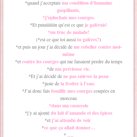
ma condition d’humaine
*quand j’acceptais
gaspillante,
*j’épluchais mes courges.
je galèrais!
*Et putaiiiiiiin qu’est ce que
*un truc de malade!
tu galères?
(*est ce que toi aussi
)
me rebeller contre moi-
*et puis un jour j’ai décidé de
même
contre les courges
*et
qui me faisaient perdre du temps
ma précieuse vie.
*de
ne pas enlever la peau
*Et j’ai décidé de
la frotter à l’eau.
*juste de
bouillir mes courges
*J’ai donc fais
coupées en
morceau
*dans ma casserole
du lait d’amande et des épices
*j’y ai ajouté
j’ai attendu de voir
*et
ce que ça allait donner…
*
* ….