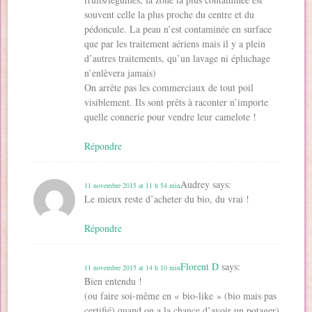
souvent celle la plus proche du centre et du
pédoncule. La peau n’est contaminée en surface
que par les traitement aériens mais il y a plein
d’autres traitements, qu’un lavage ni épluchage
n’enlèvera jamais)
On arrête pas les commerciaux de tout poil
visiblement. Ils sont prêts à raconter n’importe
quelle connerie pour vendre leur camelote !
Répondre
Audrey
says:
11 novembre 2015 at 11 h 54 min
Le mieux reste d’acheter du bio, du vrai !
Répondre
Florent D
says:
11 novembre 2015 at 14 h 10 min
Bien entendu !
(ou faire soi-même en « bio-like » (bio mais pas
certifié) quand on a la chance d’avoir un potager)