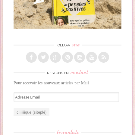
me
FOLLOW
contact
RESTONS EN
Pour recevoir les nouveaux articles par Mail
A
d
r
e
s
s
translate
e