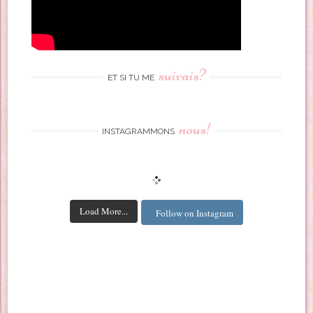
suivais?
ET SI TU ME
nous!
INSTAGRAMMONS
Load More...
Follow on Instagram