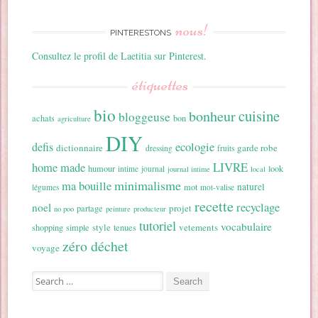
nous!
PINTERESTONS
Consultez le profil de Laetitia sur Pinterest.
étiquettes
bio
cuisine
bonheur
bloggeuse
achats
bon
agriculture
DIY
ecologie
defis
dictionnaire
garde robe
dressing
fruits
home made
LIVRE
humour
look
intime
journal
journal intime
local
minimalisme
ma bouille
naturel
mot
légumes
mot-valise
recette
recyclage
noel
projet
partage
no poo
peinture
producteur
tutoriel
vocabulaire
style
vetements
shopping
simple
tenues
zéro déchet
voyage
Search for: