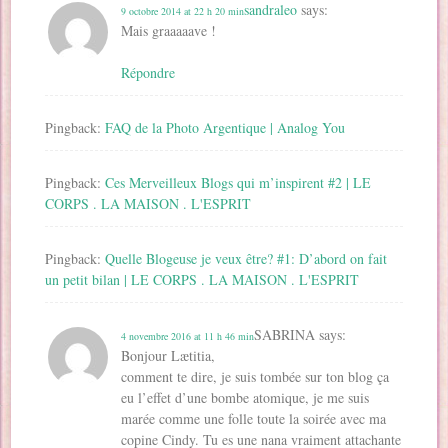
sandraleo
says:
9 octobre 2014 at 22 h 20 min
Mais graaaaave !
Répondre
Pingback:
FAQ de la Photo Argentique | Analog You
Pingback:
Ces Merveilleux Blogs qui m’inspirent #2 | LE
CORPS . LA MAISON . L'ESPRIT
Pingback:
Quelle Blogeuse je veux être? #1: D’abord on fait
un petit bilan | LE CORPS . LA MAISON . L'ESPRIT
SABRINA
says:
4 novembre 2016 at 11 h 46 min
Bonjour Lætitia,
comment te dire, je suis tombée sur ton blog ça
eu l’effet d’une bombe atomique, je me suis
marée comme une folle toute la soirée avec ma
copine Cindy. Tu es une nana vraiment attachante