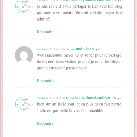
je suis ravie d’avoir partager le lien vers ton blog
qui mérite vraiment d’être ultra visité , regardé et
admiré!
Répondre
sandraleo
says:
9 octobre 2014 at 19 h 56 min
wouaaaahouuu merci <3 et super pour le partage
de tes dernieres visites, je note je note, les blogs
que tu cites sont passionnant!
Répondre
lecorpslamaisonlesprit
says:
9 octobre 2014 at 22 h 12 min
bien sur qu’ils le sont, et en plus tu en fait partie
! elle est pas belle la vie??? mouahhhhh
Répondre