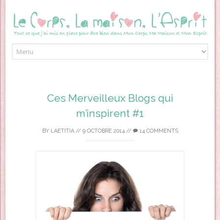
Skip to content
Ces Merveilleux Blogs qui
m’inspirent #1
BY
LAETITIA
//
9 OCTOBRE 2014
//
14 COMMENTS