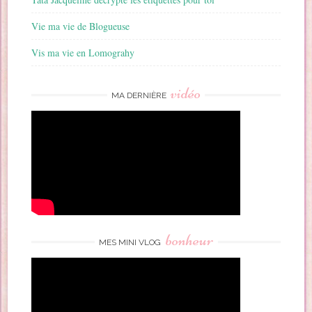
Vie ma vie de Blogueuse
Vis ma vie en Lomograhy
vidéo
MA DERNIÈRE
bonheur
MES MINI VLOG