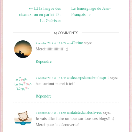
u
v
v
e
o
n
v
e
e
l
u
o
Post navigation
←
Et la langue des
Le témoignage de Jean-
e
l
l
l
v
u
l
l
l
e
e
v
oiseaux, on en parle? #3:
François
→
l
e
e
f
l
e
e
f
f
e
l
l
La Guérison
f
e
e
n
e
l
e
n
n
ê
f
e
n
ê
ê
t
e
f
14 COMMENTS
ê
t
t
r
n
e
t
r
r
e
ê
n
r
e
e
)
t
ê
Carine
says:
9 octobre 2014 at 12 h 27 min
e
)
)
r
t
)
e
r
Merciiiiiiiiiiiiiiii! ;)
)
e
)
Répondre
lecorpslamaisonlesprit
says:
9 octobre 2014 at 12 h 36 min
ben surtout merci à toi!
Répondre
latetedansleslivres
says:
9 octobre 2014 at 14 h 08 min
Je vais aller faire un tour sur tous ces blogs!! :)
Merci pour la découverte!