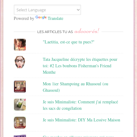
E
m
a
Powered by
Translate
i
adooorés!
l
LES ARTICLES TU AS
"Laetitia, est-ce que tu pues?"
Tata Jacqueline décrypte les étiquettes pour
toi: #2 Les bonbons Fisherman's Friend
Menthe
Mon 1ier Shampoing au Rhassoul (ou
Ghassoul)
Je suis Minimaliste: Comment j'ai remplacé
les sacs de congélation
Je suis Minimaliste: DIY Ma Lessive Maison