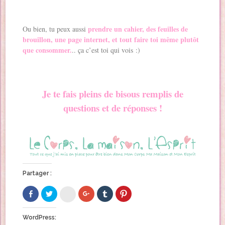
prendre un cahier, des feuilles de
Ou bien, tu peux aussi
brouillon, une page internet, et tout faire toi même plutôt
que consommer.
.. ça c’est toi qui vois :)
Je te fais pleins de bisous remplis de
questions et de réponses !
Partager :
C
C
C
C
C
C
l
l
l
l
l
l
i
i
i
i
i
i
q
q
q
q
q
q
u
u
u
u
u
u
WordPress:
e
e
e
e
e
e