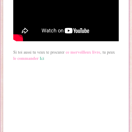
ce merveilleux livre
Si toi aussi tu veux te procurer
, tu peux
le commander
Ici