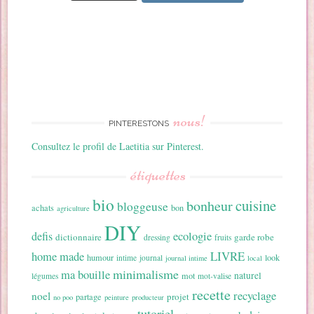
nous!
PINTERESTONS
Consultez le profil de Laetitia sur Pinterest.
étiquettes
bio
cuisine
bonheur
bloggeuse
achats
bon
agriculture
DIY
ecologie
defis
dictionnaire
garde robe
dressing
fruits
home made
LIVRE
humour
look
intime
journal
journal intime
local
minimalisme
ma bouille
naturel
mot
légumes
mot-valise
recette
recyclage
noel
projet
partage
no poo
peinture
producteur