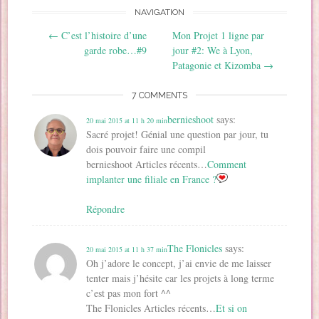
n
o
o
u
e
n
o
u
u
v
n
e
NAVIGATION
u
v
v
e
o
n
v
e
e
l
u
o
Post navigation
←
C’est l’histoire d’une
Mon Projet 1 ligne par
e
l
l
l
v
u
l
l
l
e
e
v
garde robe…#9
jour #2: We à Lyon,
l
e
e
f
l
e
e
f
f
e
l
l
Patagonie et Kizomba
→
f
e
e
n
e
l
e
n
n
ê
f
e
n
ê
ê
t
e
f
7 COMMENTS
ê
t
t
r
n
e
t
r
r
e
ê
n
r
e
e
)
t
ê
bernieshoot
says:
20 mai 2015 at 11 h 20 min
e
)
)
r
t
)
e
r
Sacré projet! Génial une question par jour, tu
)
e
)
dois pouvoir faire une compil
bernieshoot Articles récents…
Comment
implanter une filiale en France ?
Répondre
The Flonicles
says:
20 mai 2015 at 11 h 37 min
Oh j’adore le concept, j’ai envie de me laisser
tenter mais j’hésite car les projets à long terme
c’est pas mon fort ^^
The Flonicles Articles récents…
Et si on