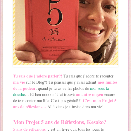
Tu sais que j’adore parler?!
Tu sais que j’adore te raconter
ma vie
mes limites
sur le Blog?! Tu pensais que j’avais atteint
de la pudeur
, quand je tu as vu les photos de
moi sous la
un autre moyen
douche
… Et ben noooon! J’ai trouvé
encore
C’est mon Projet 5
de te raconter ma life: C’est pas génial!?!
ans de réflexions…
Allé viens je t’invite dans ma vie!
Mon Projet 5 ans de Réflexions, Kesako?
5 ans de réflexions,
c’est un livre qui, tous les jours te