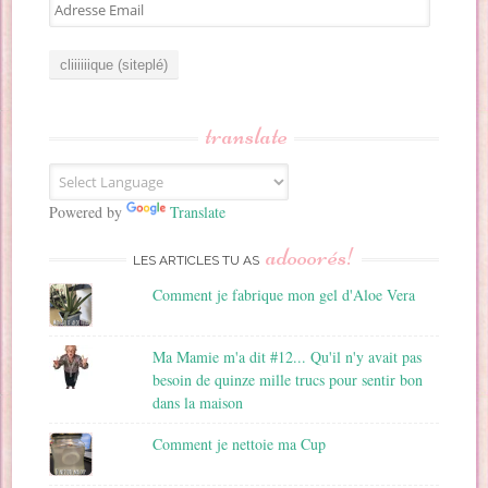
A
d
r
e
s
s
translate
e
E
m
a
Powered by
Translate
i
adooorés!
l
LES ARTICLES TU AS
Comment je fabrique mon gel d'Aloe Vera
Ma Mamie m'a dit #12... Qu'il n'y avait pas
besoin de quinze mille trucs pour sentir bon
dans la maison
Comment je nettoie ma Cup