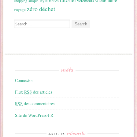
tutoriel
vocabulaire
style
vetements
shopping
simple
tenues
zéro déchet
voyage
Search for:
méta
Connexion
Flux
RSS
des articles
RSS
des commentaires
Site de WordPress-FR
récents
ARTICLES