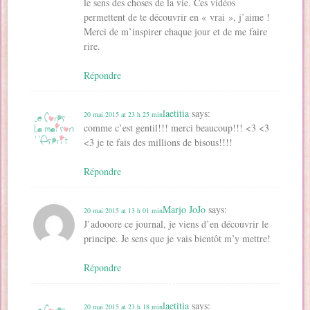
le sens des choses de la vie. Ces vidéos
permettent de te découvrir en « vrai », j’aime !
Merci de m’inspirer chaque jour et de me faire
rire.
Répondre
laetitia
says:
20 mai 2015 at 23 h 25 min
comme c’est gentil!!! merci beaucoup!!! <3 <3
<3 je te fais des millions de bisous!!!!
Répondre
Marjo JoJo
says:
20 mai 2015 at 13 h 01 min
J’adooore ce journal, je viens d’en découvrir le
principe. Je sens que je vais bientôt m’y mettre!
Répondre
laetitia
says:
20 mai 2015 at 23 h 18 min