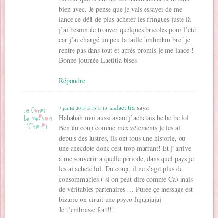
bien avec. Je pense que je vais essayer de me
lance ce défi de plus acheter les fringues juste là
j’ai besoin de trouver quelques bricoles pour l’été
car j’ai changé un peu la taille hmhmhm bref je
rentre pas dans tout et après promis je me lance !
Bonne journée Laetitia bises
Répondre
laetitia
says:
7 juillet 2015 at 18 h 13 min
Hahahah moi aussi avant j’achetais bc bc bc lol
Ben du coup comme mes vêtements je les ai
depuis des lustres, ils ont tous une historie, ou
une anecdote donc cest trop marrant! Ét j’arrive
a me souvenir a quelle période, dans quel pays je
les ai acheté lol. Du coup, il ne s’agit plus de
consommables ( si on peut dire comme Ca) mais
de véritables partenaires … Purée çe message est
bizarre on dirait une psyco Jajajajajaj
Je t’embrasse fort!!!