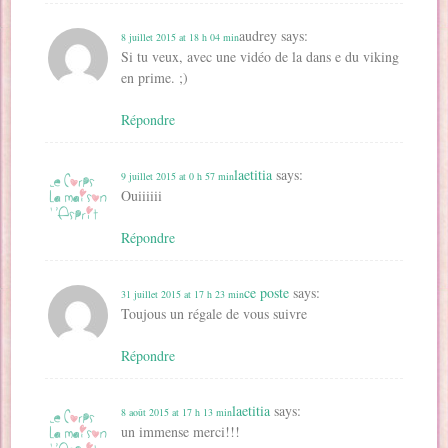
audrey
says:
8 juillet 2015 at 18 h 04 min
Si tu veux, avec une vidéo de la dans e du viking
en prime. ;)
Répondre
laetitia
says:
9 juillet 2015 at 0 h 57 min
Ouiiiiii
Répondre
ce poste
says:
31 juillet 2015 at 17 h 23 min
Toujous un régale de vous suivre
Répondre
laetitia
says:
8 août 2015 at 17 h 13 min
un immense merci!!!