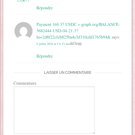
Répondre
Payment 169.37 USDC > graph.org/BALANCE-
3682444-USD-04-21-3?
hs=2d8f22cfeb825ba4e3d310cdd1765b94&
says:
hl3rnp
6 juillet 2026 at 9 h 53 min
Répondre
LAISSER UN COMMENTAIRE
Commentaire