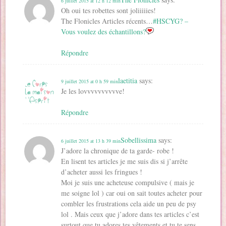
6 juillet 2015 at 12 h 12 min
e
)
)
r
t
)
e
r
Oh oui tes robettes sont joliiiiies!
)
e
)
The Flonicles Articles récents…
#HSCYG? –
Vous voulez des échantillons?
Répondre
laetitia
says:
9 juillet 2015 at 0 h 59 min
Je les lovvvvvvvvvve!
Répondre
Sobellissima
says:
6 juillet 2015 at 13 h 39 min
J’adore la chronique de ta garde- robe !
En lisent tes articles je me suis dis si j’arrête
d’acheter aussi les fringues !
Moi je suis une acheteuse compulsive ( mais je
me soigne lol ) car oui on sait toutes acheter pour
combler les frustrations cela aide un peu de psy
lol . Mais ceux que j’adore dans tes articles c’est
surtout que tu adores tes vêtements et tu te sens