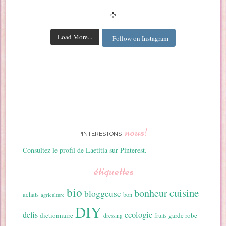
Load More...
Follow on Instagram
nous!
PINTERESTONS
Consultez le profil de Laetitia sur Pinterest.
étiquettes
bio
cuisine
bonheur
bloggeuse
achats
bon
agriculture
DIY
ecologie
defis
dictionnaire
garde robe
dressing
fruits