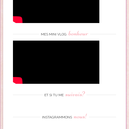
bonheur
MES MINI VLOG
suivais?
ET SI TU ME
nous!
INSTAGRAMMONS