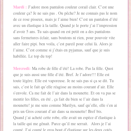
Mardi :
J’adore mon pantalon couleur corail clair. C’est une
couleur ça? Je ne sais pas . Ou pêche? Je ne connais pas le nom
de ce rose pisseux, mais je l’aime bien! C’est un pantalon d’été
avec un élastique à la taille. Quand je le porte j’ai l’impression
d’avoir 5 ans. Tu sais quand on est petit on a des pantalons
sans fermetures éclair, sans boutons ni rien, pour pouvoir vite
aller faire pipi. ben voila, c’est pareil pour celui là. Alors je
l’aime. C’est comme si j’étais en pyjamas, sauf que je suis
habillée. Le top du top!
Mercredi:
Ma robe de fille d’été! La robe. Pas la fille. Quoi
que je suis aussi une fille d’été. Bref. Je l’adore!!! Elle est
toute légère. Elle est vaporeuse. Je ne sais pas si ça se dit. Tu
sais, c’est le fait qu’elle réagisse au moins courant d’air. Elle
s’envole. Ca me fait de l’air dans la mounette. Et on va pas se
mentir les filles, en été , ça fait du bien se l’air dans la
mounette! je me sens comme Marilyn, sauf qu’elle, elle s’en ai
pris un Gros courant d’air dans sa mounette! Bref bis.
Quand j’ai acheté cette robe, elle avait un espèce d’élastique à
la taille qui me gênait. Parce qu’il me serrait. Alors je l’ai
coupé. J’ai coupé le gros bout d’élastique sur les deux cotés.