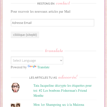
contact
RESTONS EN
Pour recevoir les nouveaux articles par Mail
A
d
r
e
s
s
translate
e
E
m
a
Powered by
Translate
i
adooorés!
l
LES ARTICLES TU AS
Tata Jacqueline décrypte les étiquettes pour
toi: #2 Les bonbons Fisherman's Friend
Menthe
Mon 1er Shampoing sec à la Maïzena