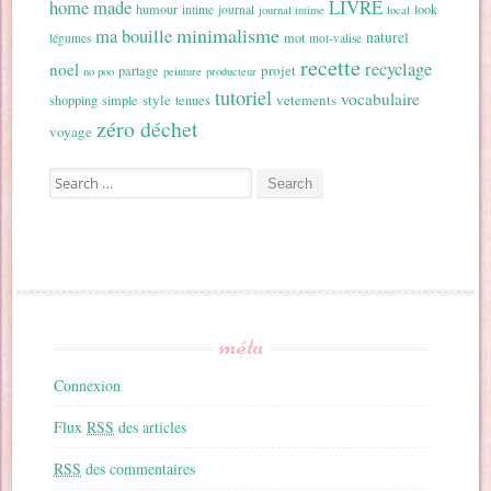
home made
LIVRE
humour
look
intime
journal
journal intime
local
minimalisme
ma bouille
naturel
mot
légumes
mot-valise
recette
recyclage
noel
projet
partage
no poo
peinture
producteur
tutoriel
vocabulaire
style
vetements
shopping
simple
tenues
zéro déchet
voyage
Search for:
méta
Connexion
Flux
RSS
des articles
RSS
des commentaires