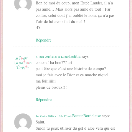
Bon bé moi du coup, mon Estée Lauder, il n’a
pas aimé… Mais alors pas aimé du tout ! Par
contre, celui dont j’ai oublié le nom, ça n’a pas
l’air de lui avoir fait du mal !
:D
Répondre
laetitia
says:
31 mai 2015 at 21 h 12 min
coucou! ha bon??? arf
peut être que c’est une histoire de compo?
moi je fais avec le Dior et ça marche niquel…
ma foiiiiiiiii
pleins de bisoux!!!
Répondre
BeauteBordelaise
says:
14 février 2016 at 10 h 17 min
Salut,
Sinon tu peux utiliser du gel d’aloe vera qui est