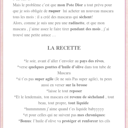
mon Pote Dior
Mais le problème c’est que
a tout prévu pour
raquer
que je sois obligée de
lui acheter un nouveau mascara
sèchent
tous les mois : il a créé des mascaras qui
!
radinette
Alors, comme je suis une peu une
, et que mon
pendant des mois
mascara , j’aime assez le faire tirer
, j’ai
trouvé une petite astuce …
LA RECETTE
pays des rêves
*le soir, avant d’aller t’envoler au
,
quelques gouttes d’huile d’olive
*verse
dans ton tube de
Mascara
super agile
*si t’es pas
(Je ne suis Pas super agile), tu peux
sur la brosse
aussi en verser
reposer
*laisse le tout
revenu de sècheland
*Et le lendemain, ton mascara est
, tout
tout liquide
beau, tout propre,
*hummmmm j’aime quand t’es liquide babyyyyy
mes chroniques:
*et pour celles qui ne suivent pas
Bonus
protéger et renforcer
*
: l’huile d’olive va
tes cils