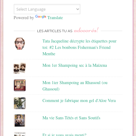
E
m
a
Powered by
Translate
i
adooorés!
l
LES ARTICLES TU AS
Tata Jacqueline décrypte les étiquettes pour
toi: #2 Les bonbons Fisherman's Friend
Menthe
Mon 1er Shampoing sec à la Maïzena
Mon 1ier Shampoing au Rhassoul (ou
Ghassoul)
Comment je fabrique mon gel d'Aloe Vera
Ma vie Sans Tétés et Sans Soutifs
Et si je vous avais menti?