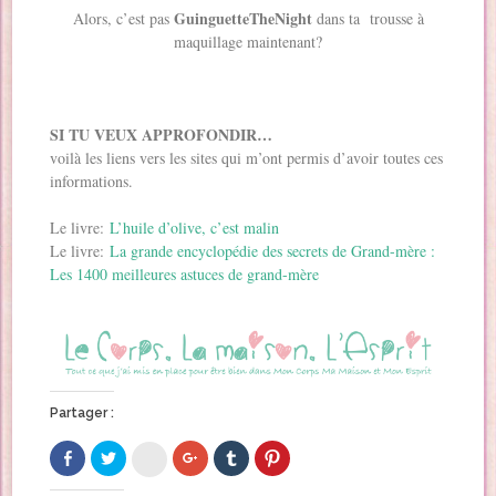
GuinguetteTheNight
Alors, c’est pas
dans ta trousse à
maquillage maintenant?
SI TU VEUX APPROFONDIR…
voilà les liens vers les sites qui m’ont permis d’avoir toutes ces
informations.
Le livre:
L’huile d’olive, c’est malin
Le livre:
La grande encyclopédie des secrets de Grand-mère :
Les 1400 meilleures astuces de grand-mère
Partager :
C
C
C
C
C
C
l
l
l
l
l
l
i
i
i
i
i
i
q
q
q
q
q