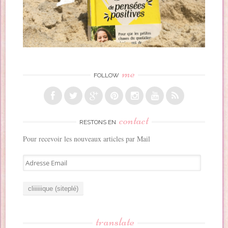
me
FOLLOW
contact
RESTONS EN
Pour recevoir les nouveaux articles par Mail
A
d
r
e
s
s
translate
e