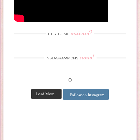
suivais?
ET SI TU ME
nous!
INSTAGRAMMONS
Load More...
Follow on Instagram