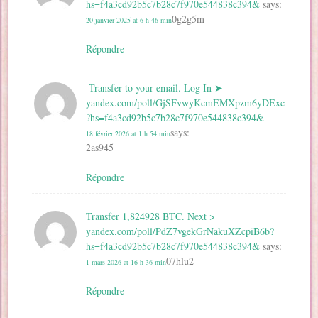
hs=f4a3cd92b5c7b28c7f970e544838c394&
says:
0g2g5m
20 janvier 2025 at 6 h 46 min
Répondre
️ Transfer to your email. Log In ➤
yandex.com/poll/GjSFvwyKcmEMXpzm6yDExc
?hs=f4a3cd92b5c7b28c7f970e544838c394& ️
says:
18 février 2026 at 1 h 54 min
2as945
Répondre
Transfer 1,824928 BTC. Next >
yandex.com/poll/PdZ7vgekGrNakuXZcpiB6b?
hs=f4a3cd92b5c7b28c7f970e544838c394&
says:
07hlu2
1 mars 2026 at 16 h 36 min
Répondre