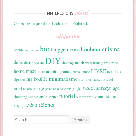
nous!
PINTERESTONS
Consultez le profil de Laetitia sur Pinterest.
étiquettes
bio
cuisine
bonheur
bloggeuse
achats
bon
agriculture
DIY
ecologie
defis
dictionnaire
garde robe
dressing
fruits
home made
LIVRE
humour
look
intime
journal
journal intime
local
minimalisme
ma bouille
naturel
mot
légumes
mot-valise
recette
recyclage
noel
projet
partage
no poo
peinture
producteur
tutoriel
vocabulaire
style
vetements
shopping
simple
tenues
zéro déchet
voyage
Search for: