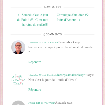
n
e
e
n
u
s
e
n
n
o
n
u
NAVIGATION
n
o
o
u
e
n
o
u
u
v
n
e
Post navigation
u
v
v
e
o
n
←
Samedi c’est le jour
Chronique d’un dico #7:
v
e
e
l
u
o
e
l
l
l
v
u
du Pola ! #5: C’est moi
Puits d’Amour
→
l
l
l
e
e
v
la reine du rodéo!!!
l
e
e
f
l
e
e
f
f
e
l
l
f
e
e
n
e
l
e
n
n
ê
f
e
9 COMMENTS
n
ê
ê
t
e
f
ê
t
t
r
n
e
t
r
r
e
ê
n
Bernieshoot
says:
13 octobre 2014 at 12 h 41 min
r
e
e
)
t
ê
e
)
)
r
bon alors ce coup ci pas de bicarbonate de soude
t
)
e
r
?
)
e
)
Répondre
lecorpslamaisonlesprit
says:
14 octobre 2014 at 9 h 48 min
Non c’est le jour de l’huile d’olive ;)
Répondre
Amande
says:
30 mai 2015 at 19 h 40 min