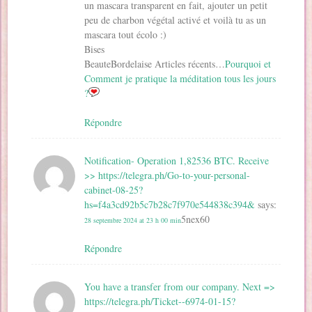
un mascara transparent en fait, ajouter un petit
peu de charbon végétal activé et voilà tu as un
mascara tout écolo :)
Bises
BeauteBordelaise Articles récents…
Pourquoi et
Comment je pratique la méditation tous les jours
?
Répondre
Notification- Operation 1,82536 BTC. Receive
>> https://telegra.ph/Go-to-your-personal-
cabinet-08-25?
hs=f4a3cd92b5c7b28c7f970e544838c394&
says:
5nex60
28 septembre 2024 at 23 h 00 min
Répondre
You have a transfer from our company. Next =>
https://telegra.ph/Ticket--6974-01-15?