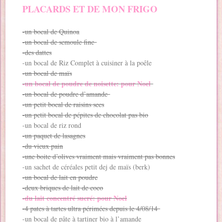
PLACARDS ET DE MON FRIGO
-un bocal de Quinoa
-un bocal de semoule fine
-des dattes
-un bocal de Riz Complet à cuisiner à la poêle
-un bocal de maïs
-un bocal de poudre de noisette: pour Noel
-un bocal de poudre d’amande
-un petit bocal de raisins secs
-un petit bocal de pépites de chocolat pas bio
-un bocal de riz rond
-un paquet de lasagnes
-du vieux pain
-une boite d’olives vraiment mais vraiment pas bonnes
-un sachet de céréales petit dej de maïs (berk)
-un bocal de lait en poudre
-deux briques de lait de coco
-du lait concentré sucré: pour Noel
-4 pates à tartes ultra périmées depuis le 4/08/14
-un bocal de pâte à tartiner bio à l’amande