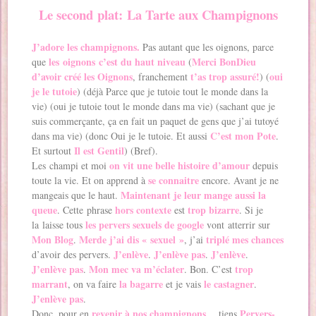
Le second plat: La Tarte aux Champignons
J’adore les champignons.
Pas autant que les oignons, parce
les oignons c’est du haut niveau
Merci BonDieu
que
(
d’avoir créé les Oignons
t’as trop assuré!
oui
, franchement
) (
je le tutoie
) (déjà Parce que je tutoie tout le monde dans la
vie) (oui je tutoie tout le monde dans ma vie) (sachant que je
suis commerçante, ça en fait un paquet de gens que j’ai tutoyé
C’est mon Pote
dans ma vie) (donc Oui je le tutoie. Et aussi
.
Il est Gentil
Et surtout
) (Bref).
on vit une belle histoire d’amour
Les champi et moi
depuis
se connaitre
toute la vie. Et on apprend à
encore. Avant je ne
Maintenant je leur mange aussi la
mangeais que le haut.
queue
hors contexte
trop bizarre
. Cette phrase
est
. Si je
les pervers sexuels de google
la laisse tous
vont atterrir sur
Mon Blog
Merde j’ai dis « sexuel »
triplé mes chances
.
, j’ai
J’enlève
J’enlève pas
J’enlève
d’avoir des pervers.
.
.
.
J’enlève pas
Mon mec va m’éclater
trop
.
. Bon. C’est
marrant
la bagarre
le castagner
, on va faire
et je vais
.
J’enlève pas
.
revenir à nos champignons
Pervers-
Donc, pour en
… tiens