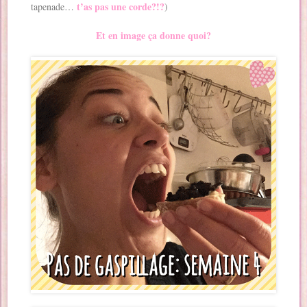
t’as pas une corde?!?
tapenade…
)
Et en image ça donne quoi?