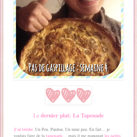
dernier plat: La Tapenade
Le
J’ai triché
. Un Peu. Pardon. Un mini peu. En fait… je
tapenade
les petits
voulais faire de la
… mais il me manquait