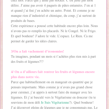
chez moi. Parce que j’aime pas stocker. C’est juste pas mon
délire. J’aime pas avoir 4 paquets de pâtes entamées. J’en ai 1
et quand j’ai fini j’en achète un autre. Point. Et comme je ne
manque rien d’industriel et chimique, du coup, j’ai surtout de
produits de bases.
Cette expérience a poussé cette habitude encore plus loin. Nous
n’avons pas re-remplis les placards. Ni le Congel. Ni le Frigo.
Et quel bonheur! J’adore le vide. L’espace. Le Rien. Ca me
permet de garder les idées claires.
3/On a fait vachement d’économies!
Tu imagines, pendant un mois si t’achètes plus rien mis à part
des fruits et légumes?!?
4/ On a d’ailleurs fait rentrer les fruits et légumes encore
plus dans notre vie.
Parce que habituellement on en mangeait en quantité que je
pensais importante. Mais comme je n’avais pas grand chose
pour cuisiner, j’ai appris à surtout faire du manger avec les
légumes. Et j’ai basculé vers le Végétarisme en douceur (tu te
souviens de mon défi
Je Suis Végétarienne
?). Quel bonheur!
J’ai découvert pleins de légumes que je ne consommais pas. Le