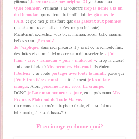
Je renoue avec mes origines !!!
gâteaux!
youhouuuuuu
Quel bonheur.
trop la honte à la fin
Vraiment. J’ai toujours
du Ramadan
les gâteaux de
, quand toute la famille fait
l’Aid
des gâteaux aux pommes
, et que moi je sais faire que
(hahaha oui, reconnait que c’est un peu la honte).
Maintenant accrochez vous bien, maman, soeur, belle maman,
J’en suis!
belles soeur:
Je t’explique:
dans mes placards il y avait de la semoule fine,
« j’ai
des dattes et du miel. Mon cerveau a dû associer le
faim » avec « ramadan » puis « makroud »
. Trop la classe!
Mes premiers Makroud
J’ai donc fabriqué
. Ils étaient
fabuleux
partager avec toute la famille
. J’ai voulu
parce que
j’étais trop fière de moi
je les ai tous
… et finalement
mangés
personne ne me crois. La crampe.
. Alors
je Lave mon honneur ce jour
Mes
DONC
, en te présentant
Premiers Makroud de Toute Ma vie.
(tu remarques que même la photo finale, elle est éblouie
tellement qu’ils sont beaux?!)
Et en image ça donne quoi?