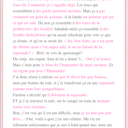
trucs là
Comment ça s’appelle déjà
.
. Les trucs qui
des petits poissons moches
pas
ressemblent à
. Mais ça a
vraiment un goût de poisson
un poisson qui pu
. A la limite
et qui est salé
des trucs de la
. Ha non ça ressemble à
préhistoire
des fossiles
des
:
! hahahah ouiiii ça ressemble à
fossiles déshydratés
qu’on aurait réhydraté pour voir ce que
« ha, ben tiens, ça a un gout
ça donne, et qu’on se serait dit:
de chiotte mais c’est super salé, si on en faisait de la
tapenade? »
Bref, tu vois de quoisasagit?
Oui j’ai honte
Du coup, ma copine Ania m’en a donné 3…
.
le bien de l’humanité de mon estomac
Mais c’était pour
. Et
on rigole pas avec l’Humanité!
un pot d’olives bio pas bonnes
J’ai donc réussi à utiliser
,
tapenade
mais pas bonnes du tout, et j’ai transformé ça en une
somme tout fort sympathique.
‘il détestait la tapenade.
Faridou a décrété qu
manger
ET je l’ai retrouvé la nuit, sur le canapé en train de
toutes mes tartines.
je ne suis pas peu
Bon, c’est vrai qu’il est pas difficile, mais
fière
… (Oui, voilà à quoi j’en suis réduite. Ma vie est
tellement intéressantes que je suis à fond quand mec aime ma