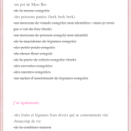
-un pot de Miso Bio
-de la morue congelée
-des poissons panées (berk berk berk)
-un morceau de viande congelée non identifiée.. mais je crois
que c’est du foie (berk)
-un morceau de poisson congelé non identifié
-de la macédoine de légumes congelée
-des petits poids congelés
-du choux fleur congelé
-de la purée de céleris congelée (berk)
-des crevettes congelées
-des carottes congelées
-un sachet d’assortiment de légumes congelés
j’ai également:
-des fruits et légumes frais divers qui se consomment vite
-beaucoup de riz
-de la confiture maison