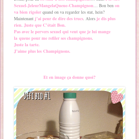
Sexuel-JeleurMangelaQueue-Champignon
on
… Bon ben
va bien rigoler
quand on va regarder les stat, hein?
j’ai peur de dire des trucs
je dis plus
Maintenant
. Alors
rien
Juste que C’était Bon.
.
Pas avec le pervers sexuel qui veut que je lui mange
la queue pour me refiler ses champignons.
Juste la tarte.
J’aime plus les Champignons.
Et en image ça donne quoi?