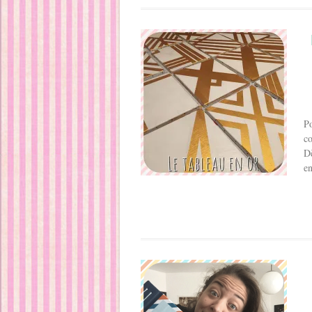
Po
co
Dè
e