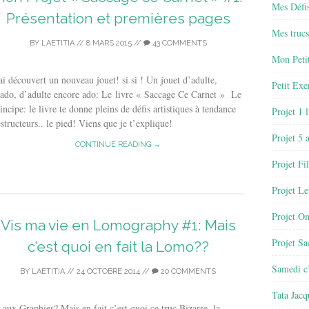
Mes Défis
Présentation et premières pages
Mes trucs
BY
LAETITIA
//
8 MARS 2015
//
43 COMMENTS
Mon Petit
ai découvert un nouveau jouet! si si ! Un jouet d’adulte,
Petit Exe
ado, d’adulte encore ado: Le livre « Saccage Ce Carnet » Le
incipe: le livre te donne pleins de défis artistiques à tendance
Projet 1 
structeurs.. le pied! Viens que je t’explique!
Projet 5 
CONTINUE READING →
Projet Fil
Projet Le
Projet O
Vis ma vie en Lomography #1: Mais
Projet Sa
c’est quoi en fait la Lomo??
Samedi c’
BY
LAETITIA
//
24 OCTOBRE 2014
//
20 COMMENTS
Tata Jacq
 Graphies? Mais en fait c’est quoi ce truc Bizarre, la