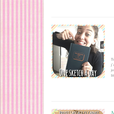
Tu
j’
jo
li