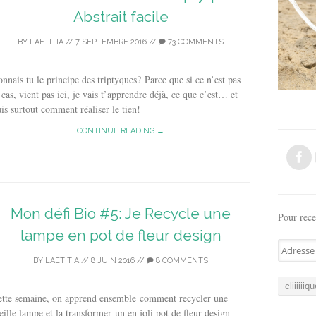
Abstrait facile
BY
LAETITIA
//
7 SEPTEMBRE 2016
//
73 COMMENTS
nnais tu le principe des triptyques? Parce que si ce n’est pas
 cas, vient pas ici, je vais t’apprendre déjà, ce que c’est… et
is surtout comment réaliser le tien!
CONTINUE READING →
Mon défi Bio #5: Je Recycle une
Pour rece
lampe en pot de fleur design
A
d
BY
LAETITIA
//
8 JUIN 2016
//
8 COMMENTS
r
e
ette semaine, on apprend ensemble comment recycler une
s
eille lampe et la transformer un en joli pot de fleur design