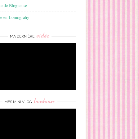
ie de Blogueuse
ie en Lomograhy
vidéo
MA DERNIÈRE
bonheur
MES MINI VLOG