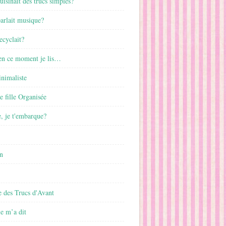
cuisinait des trucs simples?
parlait musique?
ecyclait?
 en ce moment je lis…
inimaliste
ne fille Organisée
, je t'embarque?
n
 des Trucs d'Avant
 m’a dit