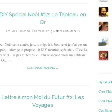
DIY Spécial Noël #12: Le Tableau en
Or
BY
LAETITIA
//
20 DÉCEMBRE 2015
//
22 COMMENTS
ur Noël cette année, je suis méga à la bourre et je n’ai pas un
pec… alors je te propose 10 DIY mention spéciale « C’est La
che et J’ai pas le Temps ». Pour le second voila un Tableau
n Or…...
CONTINUE READING →
By Gala P
C'est l'h
Lettre à mon Moi du Futur #2: Les
C'est l'h
Voyages
Ces Blog