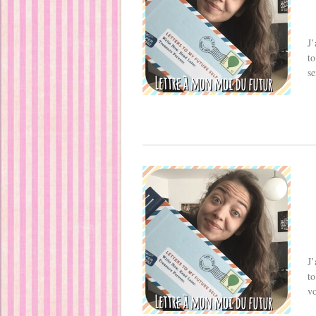
J’
to
se
J’
to
vo