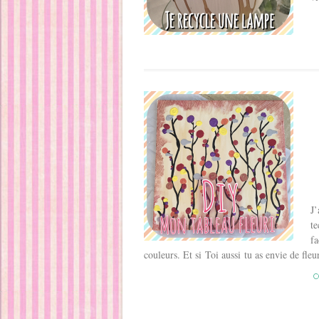
J’
te
fa
couleurs. Et si Toi aussi tu as envie de fleur
C