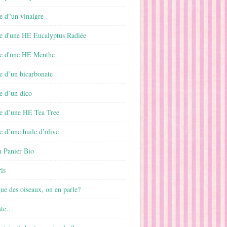
e d"un vinaigre
e d'une HE Eucalyptus Radiée
e d'une HE Menthe
e d’un bicarbonate
e d’un dico
e d’une HE Tea Tree
 d’une huile d’olive
 Panier Bio
is
gue des oiseaux, on en parle?
ste…