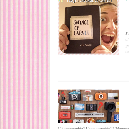
J’
d’
pr
de
L’homographie? Lhomographie? L’Homme aux