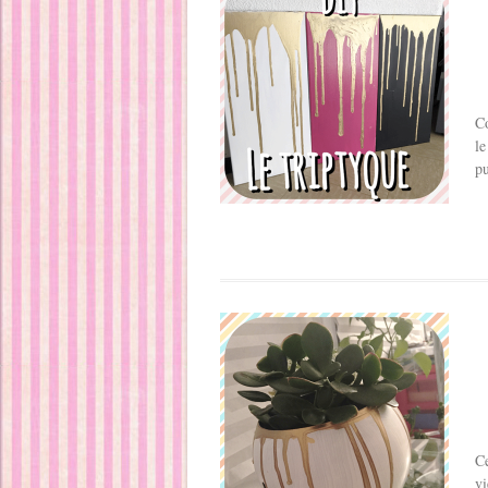
Co
le
pu
C
vi