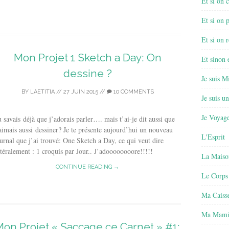
Et si on 
Et si on 
Et si on r
Mon Projet 1 Sketch a Day: On
Et sinon
dessine ?
Je suis M
BY
LAETITIA
//
27 JUIN 2015
//
10 COMMENTS
Je suis u
Je Voyage
 savais déjà que j’adorais parler…. mais t’ai-je dit aussi que
aimais aussi dessiner? Je te présente aujourd’hui un nouveau
L'Esprit
urnal que j’ai trouvé: One Sketch a Day, ce qui veut dire
ttéralement : 1 croquis par Jour.. J’adoooooooore!!!!!
La Maiso
CONTINUE READING →
Le Corps
Ma Caisse
Ma Mamie
Mon Projet « Saccage ce Carnet » #1: