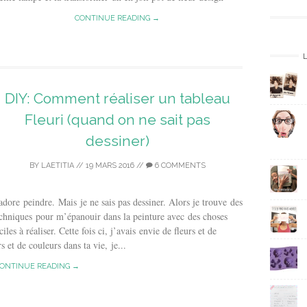
s
e
CONTINUE READING →
E
m
a
i
l
DIY: Comment réaliser un tableau
Fleuri (quand on ne sait pas
dessiner)
BY
LAETITIA
//
19 MARS 2016
//
6 COMMENTS
adore peindre. Mais je ne sais pas dessiner. Alors je trouve des
chniques pour m’épanouir dans la peinture avec des choses
ciles à réaliser. Cette fois ci, j’avais envie de fleurs et de
s et de couleurs dans ta vie, je...
ONTINUE READING →