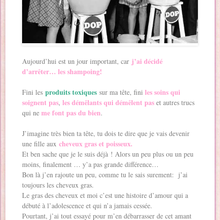
j’ai décidé
Aujourd’hui est un jour important, car
d’arrêter… les shampoing!
produits toxiques
les soins qui
Fini les
sur ma tête, fini
soignent pas
les démêlants qui démêlent pas
,
et autres trucs
me font pas du bien
qui ne
.
J’imagine très bien ta tête, tu dois te dire que je vais devenir
cheveux gras et poisseux.
une fille aux
Et ben sache que je le suis déjà ! Alors un peu plus ou un peu
moins, finalement … y’a pas grande différence…
Bon là j’en rajoute un peu, comme tu le sais surement: j’ai
toujours les cheveux gras.
Le gras des cheveux et moi c’est une histoire d’amour qui a
débuté à l’adolescence et qui n’a jamais cessée.
Pourtant, j’ai tout essayé pour m’en débarrasser de cet amant