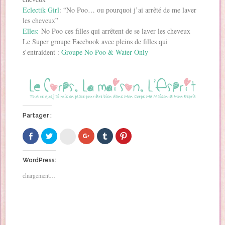
Eclectik Girl
: “No Poo… ou pourquoi j’ai arrêté de me laver
les cheveux”
Elles:
No Poo ces filles qui arrêtent de se laver les cheveux
Le Super groupe Facebook avec pleins de filles qui
s’entraident :
Groupe No Poo & Water Only
Partager :
C
C
C
C
C
C
l
l
l
l
l
l
i
i
i
i
i
i
q
q
q
q
q
q
u
u
u
u
u
u
WordPress:
e
e
e
e
e
e
z
z
z
r
z
z
chargement…
p
p
p
p
p
p
o
o
o
o
o
o
u
u
u
u
u
u
r
r
r
r
r
r
p
p
p
p
p
p
a
a
a
a
a
a
r
r
r
r
r
r
t
t
t
t
t
t