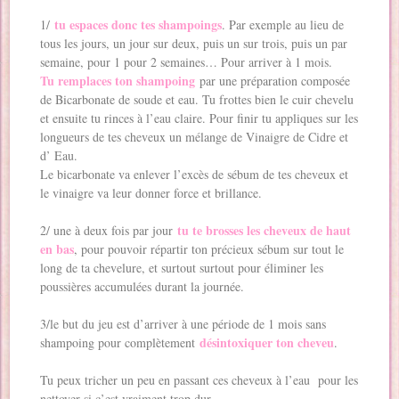
tu espaces donc tes shampoings
1/
. Par exemple au lieu de
tous les jours, un jour sur deux, puis un sur trois, puis un par
semaine, pour 1 pour 2 semaines… Pour arriver à 1 mois.
Tu remplaces ton shampoing
par une préparation composée
de Bicarbonate de soude et eau. Tu frottes bien le cuir chevelu
et ensuite tu rinces à l’eau claire. Pour finir tu appliques sur les
longueurs de tes cheveux un mélange de Vinaigre de Cidre et
d’ Eau.
Le bicarbonate va enlever l’excès de sébum de tes cheveux et
le vinaigre va leur donner force et brillance.
tu te brosses les cheveux de haut
2/ une à deux fois par jour
en bas
, pour pouvoir répartir ton précieux sébum sur tout le
long de ta chevelure, et surtout surtout pour éliminer les
poussières accumulées durant la journée.
3/le but du jeu est d’arriver à une période de 1 mois sans
désintoxiquer ton cheveu
shampoing pour complètement
.
Tu peux tricher un peu en passant ces cheveux à l’eau pour les
nettoyer si c’est vraiment trop dur.