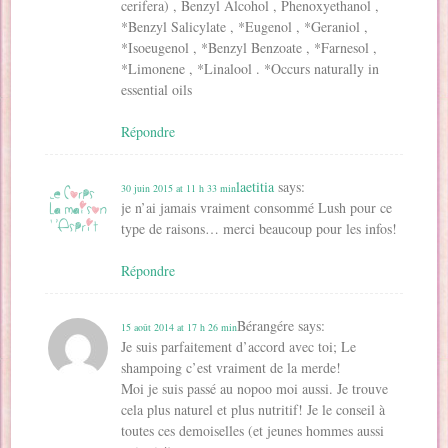
cerifera) , Benzyl Alcohol , Phenoxyethanol ,
*Benzyl Salicylate , *Eugenol , *Geraniol ,
*Isoeugenol , *Benzyl Benzoate , *Farnesol ,
*Limonene , *Linalool . *Occurs naturally in
essential oils
Répondre
laetitia
says:
30 juin 2015 at 11 h 33 min
je n’ai jamais vraiment consommé Lush pour ce
type de raisons… merci beaucoup pour les infos!
Répondre
Bérangére
says:
15 août 2014 at 17 h 26 min
Je suis parfaitement d’accord avec toi; Le
shampoing c’est vraiment de la merde!
Moi je suis passé au nopoo moi aussi. Je trouve
cela plus naturel et plus nutritif! Je le conseil à
toutes ces demoiselles (et jeunes hommes aussi