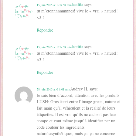
laetitia
says:
15 juin 2015 at 12 h 58 min
tu m’etonnnnnnnnnes! vive le « vrai » naturel!
<3 !
Répondre
laetitia
says:
15 juin 2015 at 12 h 58 min
tu m’etonnnnnnnnnes! vive le « vrai » naturel!
<3 !
Répondre
Audrey H.
says:
28 juin 2015 at 0 h 01 min
Je suis bien d’accord, attention avec les produits
LUSH: Gros écart entre l’image green, nature et
fait main qu’il véhiculent et la réalité de leurs
étiquettes. Il est vrai qu’ils ne cachent pas leur
compo et vont même jusqu’à identifier par un
code couleur les ingrédients
naturels/synthétiques, mais ça, ça ne concerne