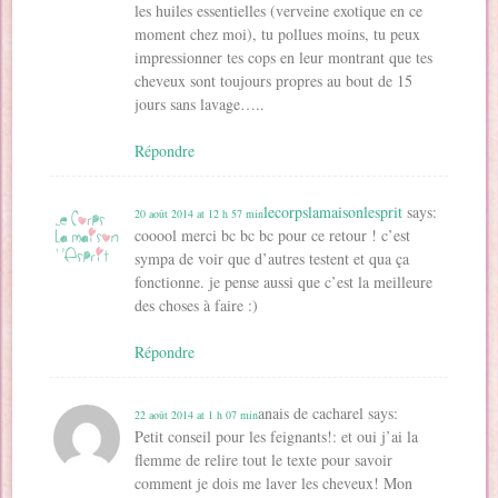
les huiles essentielles (verveine exotique en ce
moment chez moi), tu pollues moins, tu peux
impressionner tes cops en leur montrant que tes
cheveux sont toujours propres au bout de 15
jours sans lavage…..
Répondre
lecorpslamaisonlesprit
says:
20 août 2014 at 12 h 57 min
cooool merci bc bc bc pour ce retour ! c’est
sympa de voir que d’autres testent et qua ça
fonctionne. je pense aussi que c’est la meilleure
des choses à faire :)
Répondre
anais de cacharel
says:
22 août 2014 at 1 h 07 min
Petit conseil pour les feignants!: et oui j’ai la
flemme de relire tout le texte pour savoir
comment je dois me laver les cheveux! Mon