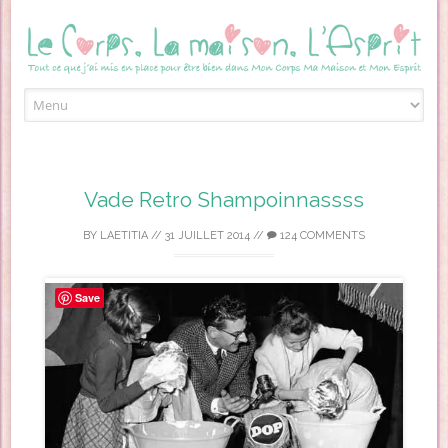
Skip to content
Vade Retro Shampoinnassss
BY
LAETITIA
//
31 JUILLET 2014
//
124 COMMENTS
Save