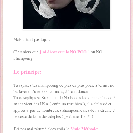
Mais c’était pas top…
j’ai découvert le NO POO
C’est alors que
! ou NO
Shampoing .
Le principe:
Tu espaces tes shampooing de plus en plus pour, à terme, ne
les laver qu’une fois par mois, à l’eau douce.
Tu es septiques? Sache que le No Poo existe depuis plus de 5
ans et vient des USA ( enfin un truc bien!), il a été testé et
approuvé par de nombreuses shampouineuses de l’extreme et
ne cesse de faire des adeptes ( peut être Toi ?! ).
Vraie Méthode
J’ai pas mal résumé alors voila la
: