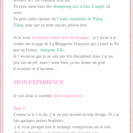
Tu peux aussi faire des
shampoing secs à base d’argile
ou
autre.
Tu peux enfin rajouter de l’
huile essentielle de Ylang
Ylang
pour que ça sente encore plussss bon.
a recette exacte avec les dosages
Si tu veux
l
, je t’incite à te
rendre sur la page de La Bloggeuse Française qui a lancé le No
poo en France:
Antigone XXi
:
Je t’avouerai que je ne suis pas très disciplinée donc j’ai un
peu fais au pif, mais j’aime bien, ça me donne un gout
d’aventure et d’inconnu…
MON EXPERIENCE
mon expérience:
Je vais donc te raconter
Jour 1
:
Comme je te l’ai dis, j’ai un peu inventé niveau dosage. Et j’ai
fais quelques petites boulettes:
-j ai versé presque tout le mélange vinaigre/eau sur le cuir
chevelu. Résultat -> le lendemain des cheveux gras.