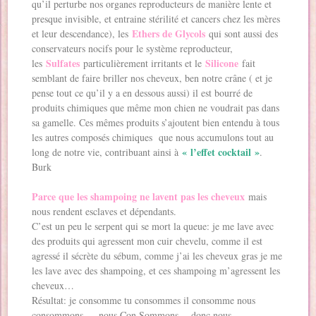
qu’il perturbe nos organes reproducteurs de manière lente et
presque invisible, et entraine stérilité et cancers chez les mères
Ethers de Glycols
et leur descendance), les
qui sont aussi des
conservateurs nocifs pour le système reproducteur,
Sulfates
Silicone
les
particulièrement irritants et le
fait
semblant de faire briller nos cheveux, ben notre crâne ( et je
pense tout ce qu’il y a en dessous aussi) il est bourré de
produits chimiques que même mon chien ne voudrait pas dans
sa gamelle. Ces mêmes produits s’ajoutent bien entendu à tous
les autres composés chimiques que nous accumulons tout au
« l’effet cocktail »
long de notre vie, contribuant ainsi à
.
Burk
Parce que les shampoing ne lavent pas les cheveux
mais
nous rendent esclaves et dépendants.
C’est un peu le serpent qui se mort la queue: je me lave avec
des produits qui agressent mon cuir chevelu, comme il est
agressé il sécrète du sébum, comme j’ai les cheveux gras je me
les lave avec des shampoing, et ces shampoing m’agressent les
cheveux…
Résultat: je consomme tu consommes il consomme nous
consommons … nous Con Sommons… donc nous