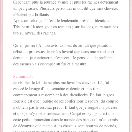
Cependant plus la journée avance et plus les racines deviennent
un peu grasses. Plusieurs personnes m’ont dit que mes cheveux
n’étaient pas brillants.
Apres un relavage à l’eau le lendemain , résultat identique.
Très beau ( à mon gout en tout cas ) sur les longueurs mais pas
top au niveau des racines.
Qu’en penser? A mon avis, cela est du au fait que je suis au
début du processus. Je ne les laverai que dans une semaine et
demie, et je continuerai d’espacer . Je pense que le problème
des racines va s’estomper au fur et à mesure.
Semaine 3:
Je vis bien le fait de ne plus me laver les cheveux. Là j’ai
espacé le lavage d’une semaine et demie et mes tifs
commençaient à ressembler à des dreadlocks. En fait le gros
soucis c’est que j’oublie de les coiffer tous les jours, du coup je
n’obtiens pas le résultat prévu. Il faut que je soigne ma paresse
et que je m’y mette sérieusement. Ce qui est sympa c’est que
cette petite immersion dans le monde des babacool m’a permis
de découvrir que meme si les cheveux sont bourrés de noeuds,
le vinaigre reste magique et démêle tout sans effort.