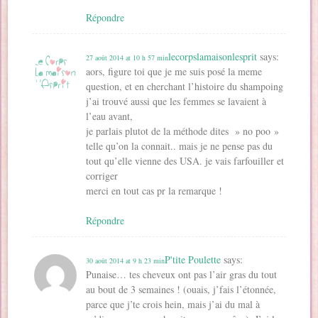
Répondre
lecorpslamaisonlesprit
says:
27 août 2014 at 10 h 57 min
aors, figure toi que je me suis posé la meme
question, et en cherchant l’histoire du shampoing
j’ai trouvé aussi que les femmes se lavaient à
l’eau avant,
je parlais plutot de la méthode dites » no poo »
telle qu’on la connait.. mais je ne pense pas du
tout qu’elle vienne des USA. je vais farfouiller et
corriger
merci en tout cas pr la remarque !
Répondre
P'tite Poulette
says:
30 août 2014 at 9 h 23 min
Punaise… tes cheveux ont pas l’air gras du tout
au bout de 3 semaines ! (ouais, j’fais l’étonnée,
parce que j’te crois hein, mais j’ai du mal à