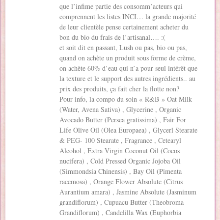
que l’infime partie des consomm’acteurs qui
comprennent les listes INCI… la grande majorité
de leur clientèle pense certainement acheter du
bon du bio du frais de l’artisanal…. :(
et soit dit en passant, Lush ou pas, bio ou pas,
quand on achète un produit sous forme de crème,
on achète 60% d’eau qui n’a pour seul intérêt que
la texture et le support des autres ingrédients.. au
prix des produits, ça fait cher la flotte non?
Pour info, la compo du soin « R&B » Oat Milk
(Water, Avena Sativa) , Glycerine , Organic
Avocado Butter (Persea gratissima) , Fair For
Life Olive Oil (Olea Europaea) , Glycerl Stearate
& PEG- 100 Stearate , Fragrance , Cetearyl
Alcohol , Extra Virgin Coconut Oil (Cocos
nucifera) , Cold Pressed Organic Jojoba Oil
(Simmondsia Chinensis) , Bay Oil (Pimenta
racemosa) , Orange Flower Absolute (Citrus
Aurantium amara) , Jasmine Absolute (Jasminum
grandiflorum) , Cupuacu Butter (Theobroma
Grandiflorum) , Candelilla Wax (Euphorbia