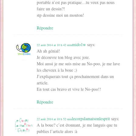
portable n’est pas pratique…tu veux pas nous
faire un dessin?!
stp dessine moi un mouton!
Répondre
mido1w
says:
22 août 2014 at 10 h 42 min
Ah ah génial!
Je découvre ton blog avec joie.
Moi aussi je me suis mise au No-poo, je me lave
les cheveux à la boue ;)
J’expliquerais tout ça prochainement dans un
article.
En tout cas bravo et vive le No-poo!!
Répondre
lecorpslamaisonlesprit
says:
22 août 2014 at 10 h 52 min
A la boue? c’est étonnant, je me languis que tu
publies l’article alors :à