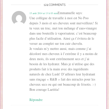
n
ê
ê
t
e
f
124 COMMENTS
ê
t
t
r
n
e
t
r
r
e
ê
n
r
e
e
)
t
ê
Emmanuelle
says:
15 août 2014 at 13 h 03 min
e
)
)
r
t
)
e
r
Une collègue de travaille à moi est No Poo
)
e
)
depuis 3 mois et ses cheveux sont merveilleux! Si
tu veux un truc, met ton mélange d’eau+vinaigre
dans une bouteille à vaporisateur, c’est beaucoup
plus facile d’utilisation. Ainsi ça t’évitera de le
verser au complet sur ton cuir chevelu.
Je voulais m’y mettre aussi, mais comme j’ai
décoloré mes cheveux à l’extrême il y a moins de
deux mois, ils sont extrêmement secs et j’ai
besoin de les hydrater. Mais je n’utilise que des
produits fait à la main avec des ingrédients
naturels de chez Lush! D’ailleurs leur hydratant
sans rinçage « R&B » fait des miracles pour les
cheveux secs ou qui ont beaucoup de frisotis. :-)
Bon courage Laetitia!
Répondre