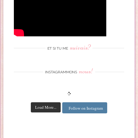
suivais?
ET SI TU ME
nous!
INSTAGRAMMONS
Load More...
Follow on Instagram