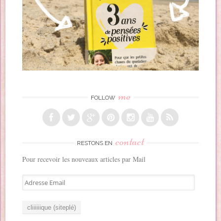
me
FOLLOW
contact
RESTONS EN
Pour recevoir les nouveaux articles par Mail
A
d
r
e