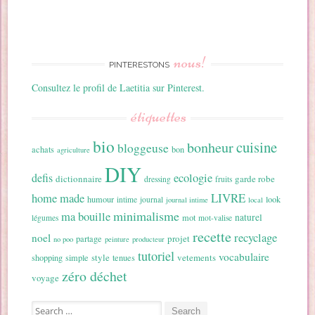
nous!
PINTERESTONS
Consultez le profil de Laetitia sur Pinterest.
étiquettes
bio
cuisine
bonheur
bloggeuse
achats
bon
agriculture
DIY
ecologie
defis
dictionnaire
garde robe
dressing
fruits
home made
LIVRE
humour
look
intime
journal
journal intime
local
minimalisme
ma bouille
naturel
mot
légumes
mot-valise
recette
recyclage
noel
projet
partage
no poo
peinture
producteur
tutoriel
vocabulaire
style
vetements
shopping
simple
tenues
zéro déchet
voyage
Search for: