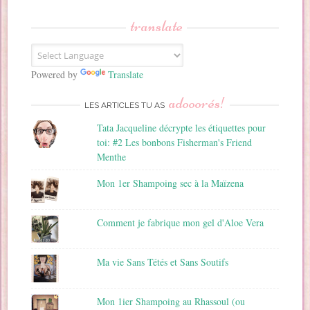
s
s
translate
e
E
m
a
Powered by
Translate
i
adooorés!
l
LES ARTICLES TU AS
Tata Jacqueline décrypte les étiquettes pour
toi: #2 Les bonbons Fisherman's Friend
Menthe
Mon 1er Shampoing sec à la Maïzena
Comment je fabrique mon gel d'Aloe Vera
Ma vie Sans Tétés et Sans Soutifs
Mon 1ier Shampoing au Rhassoul (ou