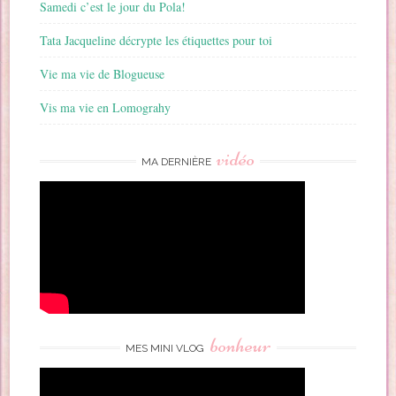
Samedi c’est le jour du Pola!
Tata Jacqueline décrypte les étiquettes pour toi
Vie ma vie de Blogueuse
Vis ma vie en Lomograhy
vidéo
MA DERNIÈRE
bonheur
MES MINI VLOG