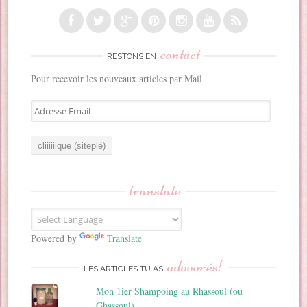
contact
RESTONS EN
Pour recevoir les nouveaux articles par Mail
A
d
r
e
s
s
translate
e
E
m
a
Powered by
Translate
i
adooorés!
l
LES ARTICLES TU AS
Mon 1ier Shampoing au Rhassoul (ou
Ghassoul)