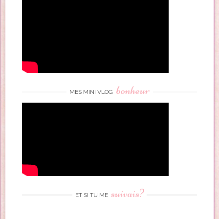
bonheur
MES MINI VLOG
suivais?
ET SI TU ME