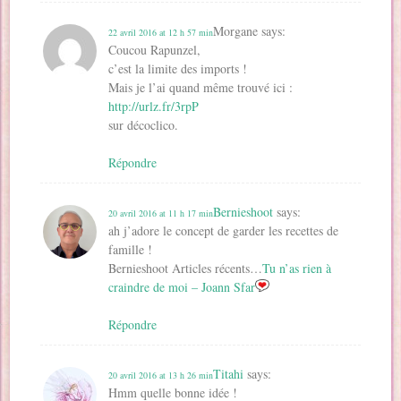
Morgane
says:
22 avril 2016 at 12 h 57 min
Coucou Rapunzel,
c’est la limite des imports !
Mais je l’ai quand même trouvé ici :
http://urlz.fr/3rpP
sur décoclico.
Répondre
Bernieshoot
says:
20 avril 2016 at 11 h 17 min
ah j’adore le concept de garder les recettes de
famille !
Bernieshoot Articles récents…
Tu n’as rien à
craindre de moi – Joann Sfar
Répondre
Titahi
says:
20 avril 2016 at 13 h 26 min
Hmm quelle bonne idée !