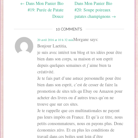
o
Post navigation
←
Dans Mon Panier Bio
Dans Mon Panier Bio
e
l
l
l
v
u
l
l
l
e
e
v
#19: Purée de Patate
#20: Soupe poireaux
l
e
e
f
l
e
e
f
f
e
l
l
Douce
patates champignons
→
f
e
e
n
e
l
e
n
n
ê
f
e
n
ê
ê
t
e
f
10 COMMENTS
ê
t
t
r
n
e
t
r
r
e
ê
n
r
e
e
)
t
ê
Morgane
says:
20 avril 2016 at 10 h 32 min
e
)
)
r
t
)
e
r
Bonjour Laetitia,
)
e
)
je suis avec intéret ton blog et tes idées pour être
bien dans son corps, sa maison et son esprit
depuis quelques semaines et j’aime bien ta
créativité.
Je te fais part d’une astuce personnelle pour être
bien dans son esprit, c’est de cesser de faire la
promotion de sites tels qu Ebay ou Amazon pour
acheter des livres ou d’autres trucs qu’on ne
trouve que sur ces sites.
Je te rappelle que ces multinationales ne payent
pas leurs impôts en France. Et qu’à ce titre, nous
petits consommateurs, nous en payons plus. Donc
économies zéro. Et en plus les conditions de
travail dans ces boîtes sont loin d’être