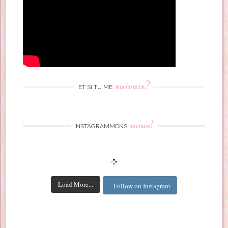
suivais?
ET SI TU ME
nous!
INSTAGRAMMONS
Load More...
Follow on Instagram