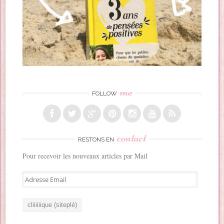
me
FOLLOW
contact
RESTONS EN
Pour recevoir les nouveaux articles par Mail
A
d
r
e
s