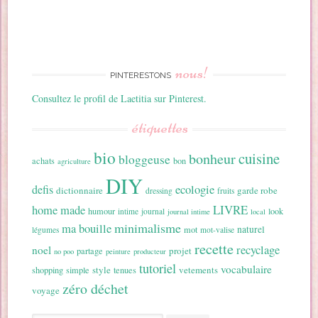
nous!
PINTERESTONS
Consultez le profil de Laetitia sur Pinterest.
étiquettes
bio
cuisine
bonheur
bloggeuse
achats
bon
agriculture
DIY
ecologie
defis
dictionnaire
garde robe
dressing
fruits
home made
LIVRE
humour
look
intime
journal
journal intime
local
minimalisme
ma bouille
naturel
mot
légumes
mot-valise
recette
recyclage
noel
projet
partage
no poo
peinture
producteur
tutoriel
vocabulaire
style
vetements
shopping
simple
tenues
zéro déchet
voyage