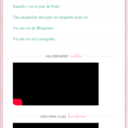
Samedi c’est le jour du Pola!
Tata Jacqueline décrypte les étiquettes pour toi
Vie ma vie de Blogueuse
Vis ma vie en Lomograhy
vidéo
MA DERNIÈRE
bonheur
MES MINI VLOG