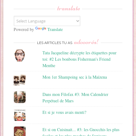
s
translate
e
E
m
a
Powered by
Translate
i
adooorés!
l
LES ARTICLES TU AS
Tata Jacqueline décrypte les étiquettes pour
toi: #2 Les bonbons Fisherman's Friend
Menthe
Mon 1er Shampoing sec à la Maïzena
Dans mon Filofax #3: Mon Calendrier
Perpétuel de Mars
Et si je vous avais menti?
Et si on Cuisinait... #3: les Gnocchis les plus
faciles et les plus moches de l'univers