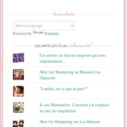
s
s
translate
e
E
m
a
Powered by
Translate
i
adooorés!
l
LES ARTICLES TU AS
Ces moules en silicone mignons qui nous
empoisonnent...
Mon 1ier Shampoing au Rhassoul (ou
Ghassoul)
"Laetitia, est-ce que tu pues?"
Je suis Minimaliste: Comment j'ai remplacé
les sacs de congélation
Mon 1er Shampoing sec à la Maïzena