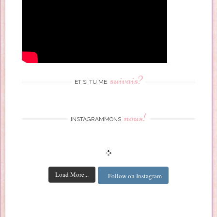
suivais?
ET SI TU ME
nous!
INSTAGRAMMONS
Load More...
Follow on Instagram