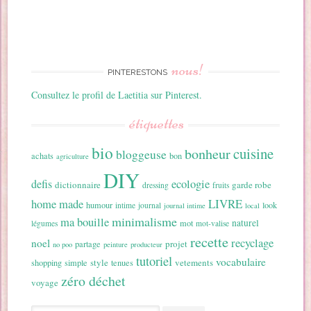
nous!
PINTERESTONS
Consultez le profil de Laetitia sur Pinterest.
étiquettes
bio
cuisine
bonheur
bloggeuse
achats
bon
agriculture
DIY
ecologie
defis
dictionnaire
garde robe
dressing
fruits
home made
LIVRE
humour
look
intime
journal
journal intime
local
minimalisme
ma bouille
naturel
mot
légumes
mot-valise
recette
recyclage
noel
projet
partage
no poo
peinture
producteur
tutoriel
vocabulaire
style
vetements
shopping
simple
tenues
zéro déchet
voyage