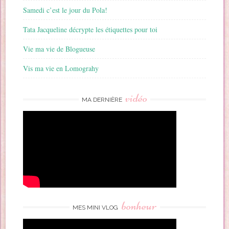
Samedi c’est le jour du Pola!
Tata Jacqueline décrypte les étiquettes pour toi
Vie ma vie de Blogueuse
Vis ma vie en Lomograhy
vidéo
MA DERNIÈRE
bonheur
MES MINI VLOG