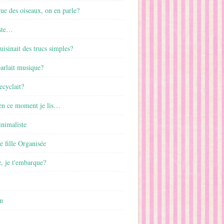
gue des oiseaux, on en parle?
ste…
cuisinait des trucs simples?
parlait musique?
ecyclait?
 en ce moment je lis…
inimaliste
ne fille Organisée
, je t'embarque?
n