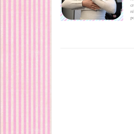
cr
ré
po