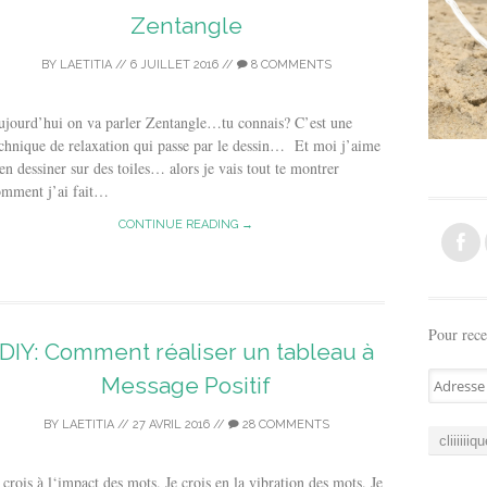
Zentangle
BY
LAETITIA
//
6 JUILLET 2016
//
8 COMMENTS
jourd’hui on va parler Zentangle…tu connais? C’est une
chnique de relaxation qui passe par le dessin… Et moi j’aime
en dessiner sur des toiles… alors je vais tout te montrer
omment j’ai fait…
CONTINUE READING →
Pour rece
DIY: Comment réaliser un tableau à
A
Message Positif
d
r
BY
LAETITIA
//
27 AVRIL 2016
//
28 COMMENTS
e
s
 crois à l‘impact des mots. Je crois en la vibration des mots. Je