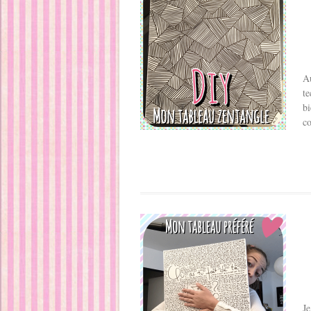
Au
te
bi
c
Je