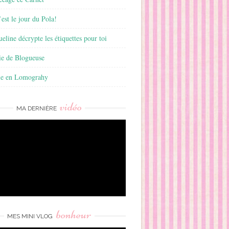
est le jour du Pola!
ueline décrypte les étiquettes pour toi
ie de Blogueuse
ie en Lomograhy
vidéo
MA DERNIÈRE
bonheur
MES MINI VLOG