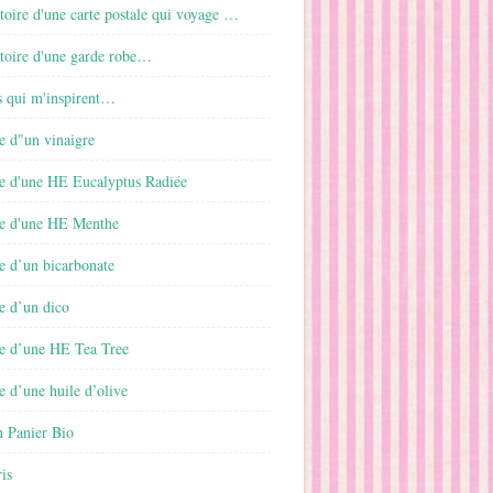
istoire d'une carte postale qui voyage …
istoire d'une garde robe…
s qui m'inspirent…
e d"un vinaigre
e d'une HE Eucalyptus Radiée
e d'une HE Menthe
e d’un bicarbonate
e d’un dico
e d’une HE Tea Tree
 d’une huile d’olive
 Panier Bio
is