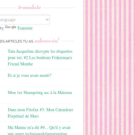
translate
 by
Translate
adooorés!
LES ARTICLES TU AS
Tata Jacqueline décrypte les étiquettes
pour toi: #2 Les bonbons Fisherman's
Friend Menthe
Et si je vous avais menti?
Mon 1er Shampoing sec à la Maïzena
Dans mon Filofax #3: Mon Calendrier
Perpétuel de Mars
Ma Mamie m'a dit #9... Qu'il y avait
une super techniquedelamortquitue