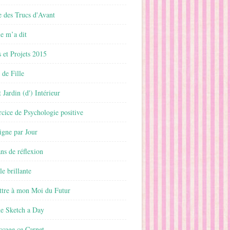
 des Trucs d'Avant
 m’a dit
 et Projets 2015
 de Fille
 Jardin (d') Intérieur
rcice de Psychologie positive
ligne par Jour
ans de réflexion
le brillante
ttre à mon Moi du Futur
ne Sketch a Day
ccage ce Carnet