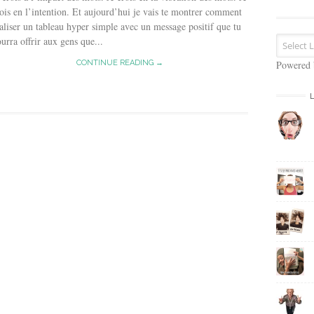
s
ois en l’intention. Et aujourd’hui je vais te montrer comment
e
aliser un tableau hyper simple avec un message positif que tu
E
urra offrir aux gens que...
m
a
CONTINUE READING →
Powered
i
l